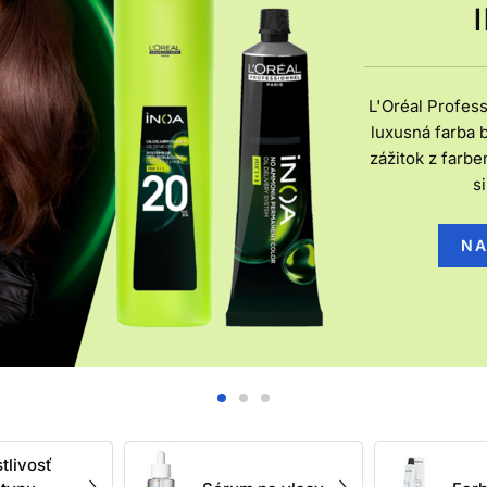
las zvnútra, ale vie zlepšiť jeho povrch, znížiť trenie, uľahčiť 
mechanickým či tepelným namáhaním.
 VLASOVÚ KOZMETIKU PODĽ
L'Oréal Profess
 trendu, ale podľa reálnej potreby vlasov. Jemné vlasy často oc
luxusná farba 
Suché a krepovité vlasy zvyčajne potrebujú viac emolientných a
zážitok z farbe
rné trenie. Farbené alebo zosvetľované vlasy si zas vyžadujú š
si
arby a produkty, ktoré pomáhajú znižovať lámavosť pri česaní a
NA
amená to automaticky, že musíte vlasy „odmasťovať“ agresívne.
š výživné produkty pri korienkoch môžu vlasy zbytočne zaťažiť. 
čistiace zložky aj frekvenciu umývania. Pri dlhých vlasoch je d
ú najstaršie, najviac namáhané a najčastejšie potrebujú ochranu
 A STAROSTLIVOSŤ PO CHE
zosvetľovanie vedia výrazne zmeniť vzhľad účesu, ale zároveň m
suchšie, citlivejšie na trenie, náchylnejšie na krepovatenie a 
tlivosť
farbené alebo zosvetľované vlasy, ktoré pomáhajú udržať krajší 