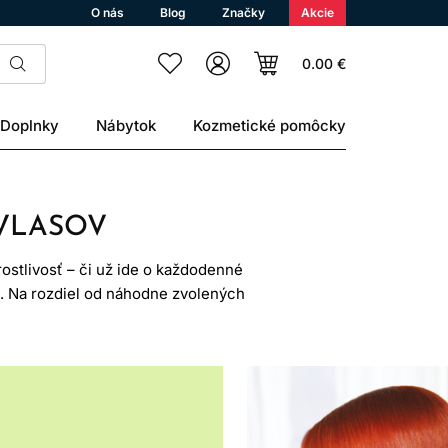
O nás
Blog
Značky
Akcie
0.00 €
Doplnky
Nábytok
Kozmetické pomôcky
 VLASOV
ostlivosť – či už ide o každodenné
. Na rozdiel od náhodne zvolených
ptúrach, vyššej koncentrácii aktívnych
produkt je vhodný pre každého – pri
lebo pravidelne tepelne upravované.
 aj styling. Správne zvolená vlasová
 však vnímať ju realisticky – kozmetika