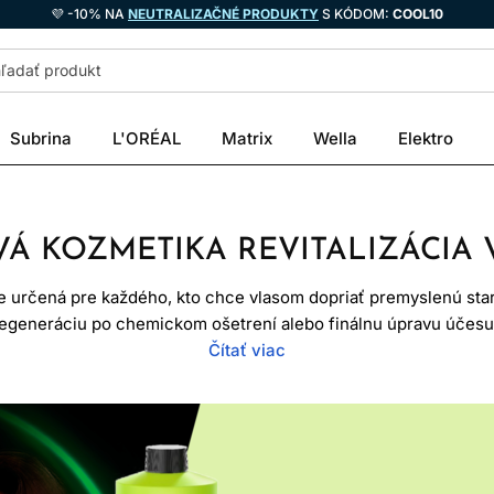
💜 -10% NA
NEUTRALIZAČNÉ PRODUKTY
S KÓDOM:
COOL10
Subrina
L'ORÉAL
Matrix
Wella
Elektro
Á KOZMETIKA REVITALIZÁCIA
e určená pre každého, kto chce vlasom dopriať premyslenú star
 regeneráciu po chemickom ošetrení alebo finálnu úpravu účesu
 starostlivosť o vlasy zvyčajne postavená na cielenejších rece
Čítať viac
krétny typ vlasov alebo problém. To však neznamená, že každý 
tosť, hrúbka, pokožka hlavy aj to, či sú farbené, zosvetľované a
na čistenie, hydratáciu, výživu, uhladenie, objem, ochranu farby
ladšie, lesklejšie, poddajnejšie a menej krepovito. Dôležité je