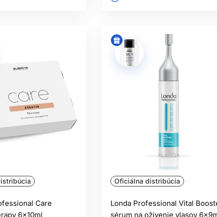
istribúcia
Oficiálna distribúcia
ofessional Care
Londa Professional Vital Boost
erapy 6x10ml
sérum na oživenie vlasov 6x9