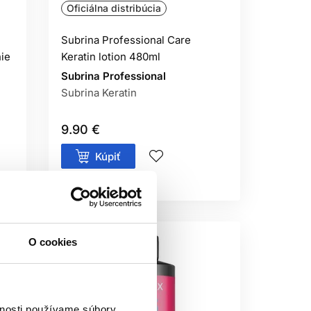
Oficiálna distribúcia
POUŽITIE?
Subrina Professional Care
odtieňa, oxidantu a správny postup. Pri
ie
Keratin lotion 480ml
rníka. Nesprávne zvolený odtieň alebo
Subrina Professional
deniu vlasov.
Subrina Keratin
EDNEJ ZNAČKY?
9.90 €
ležitejšie než značka je však to, aby
Kúpiť
n na pokožku hlavy, masku podľa stavu
Skladom ㅤ
O cookies
vnosti používame súbory