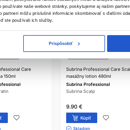
o používate naše webové stránky, poskytujeme aj našim partner
to partneri môžu príslušné informácie skombinovať s ďalšími údaj
ď ste používali ich služby.
Prispôsobiť
istribúcia
Oficiálna distribúcia
ofessional Care
Subrina Professional Care Sca
na 150ml
masážny lotion 480ml
ofessional
Subrina Professional
atin
Subrina Scalp
9.90 €
ť
Kúpiť
ㅤ
Skladom ㅤ