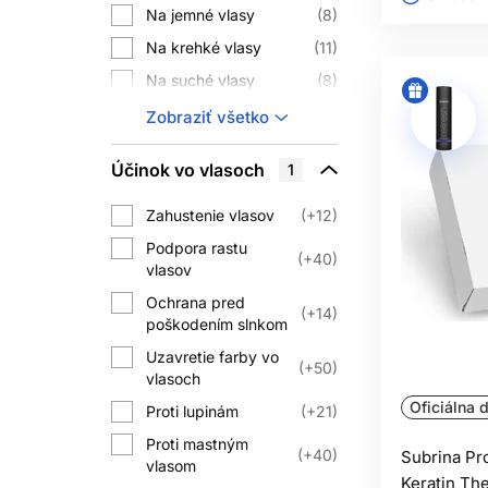
Na jemné vlasy
8
Na krehké vlasy
11
Na suché vlasy
8
Na poškodené vlasy
5
Zobraziť všetko
Na všetky typy vlasov
11
Účinok vo vlasoch
1
Zahustenie vlasov
+12
Podpora rastu
+40
vlasov
Ochrana pred
+14
poškodením slnkom
Uzavretie farby vo
+50
vlasoch
Oficiálna d
Proti lupinám
+21
Proti mastným
+40
Subrina Pr
vlasom
Keratin Th