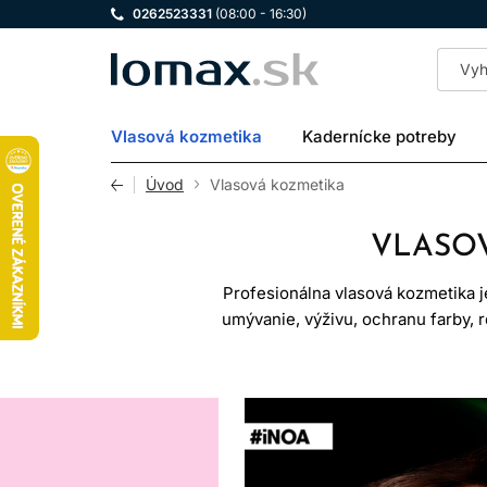
0262523331
(08:00 - 16:30)
LOMAX
Vlasová kozmetika
Kadernícke potreby
Úvod
Vlasová kozmetika
VLASOV
Profesionálna vlasová kozmetika j
umývanie, výživu, ochranu farby,
produktov z drogérie je profesionálna
látok a presnejšom zameraní na kon
vlasoch rozhoduje ich stav, pórovi
V tejto kategórii nájdete produkty 
kozmetika môže vlasom pomôcť pôsobiť h