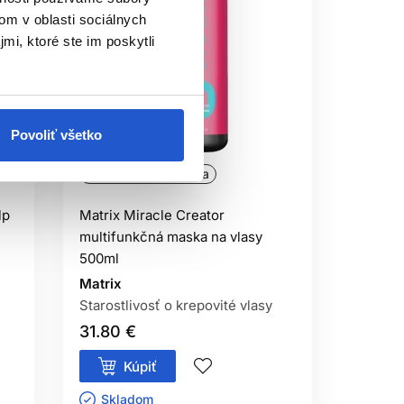
om v oblasti sociálnych
mi, ktoré ste im poskytli
Povoliť všetko
Oficiálna distribúcia
lp
Matrix Miracle Creator
multifunkčná maska na vlasy
500ml
Matrix
Starostlivosť o krepovité vlasy
31.80 €
Kúpiť
Skladom ㅤ