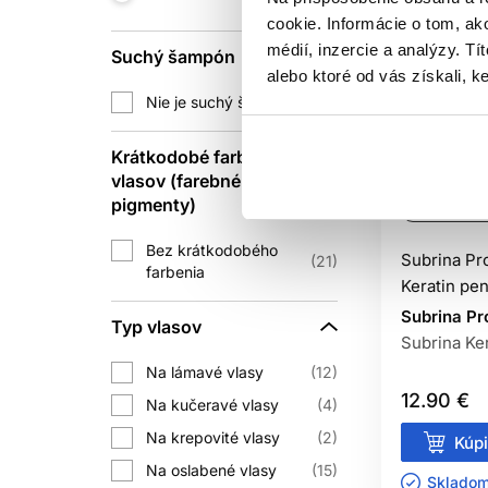
cookie. Informácie o tom, ak
médií, inzercie a analýzy. Tí
Suchý šampón
alebo ktoré od vás získali, ke
Nie je suchý šampón
4
Krátkodobé farbenie
vlasov (farebné
pigmenty)
Oficiálna d
Bez krátkodobého
Subrina Pr
21
farbenia
Keratin pe
Subrina Pr
Typ vlasov
Subrina Ker
Na lámavé vlasy
12
12.90 €
Na kučeravé vlasy
4
Na krepovité vlasy
2
Kúpi
Na oslabené vlasy
15
Skladom 