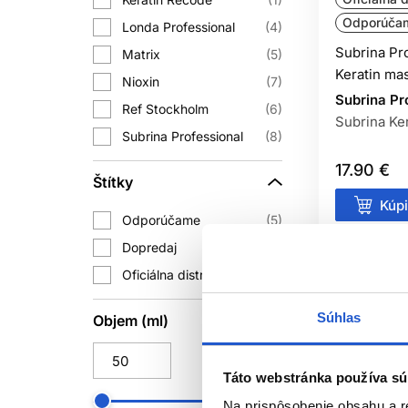
Odporúča
Londa Professional
4
SÚ FARBY
Subrina Pr
Matrix
5
Niektoré farby na vlasy sa dajú použív
Keratin ma
Nioxin
7
zosvetľovaní, veľkej zmene farby ale
Subrina Pr
Ref Stockholm
6
postup môže 
Subrina Ker
Subrina Professional
8
POTREBUJEM P
17.90 €
Štítky
Nie je to nevyhnutné, ale produkty z
Kúpi
produkty zodpovedali typu vlasov a c
Odporúčame
5
Skladom 
Dopredaj
1
Oficiálna distribúcia
25
Súhlas
Objem (ml)
Táto webstránka používa sú
Na prispôsobenie obsahu a r