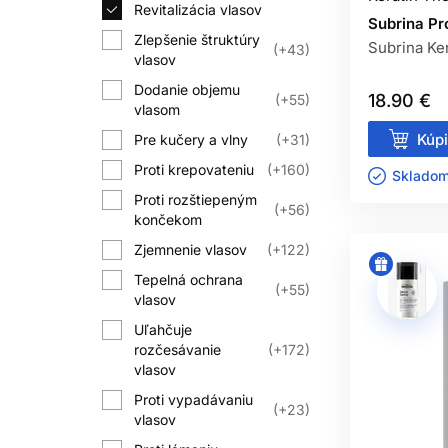
Revitalizácia vlasov
Subrina Pr
Zlepšenie štruktúry
Subrina Ker
+43
vlasov
Dodanie objemu
18.90 €
+55
vlasom
Kúpi
Pre kučery a vlny
+31
Proti krepovateniu
+160
Skladom 
Proti rozštiepeným
+56
končekom
Zjemnenie vlasov
+122
Tepelná ochrana
+55
vlasov
Uľahčuje
rozčesávanie
+172
vlasov
Proti vypadávaniu
+23
vlasov