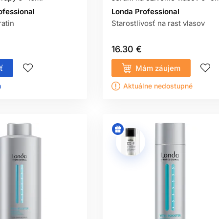
ofessional
Londa Professional
atin
Starostlivosť na rast vlasov
16.30 €
ť
Mám záujem
ㅤ
Aktuálne nedostupné