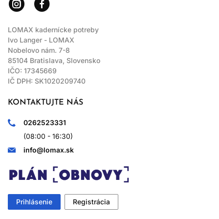
LOMAX kadernícke potreby
Ivo Langer - LOMAX
Nobelovo nám. 7-8
85104 Bratislava, Slovensko
IČO: 17345669
IČ DPH: SK1020209740
KONTAKTUJTE NÁS
0262523331
(08:00 - 16:30)
info@lomax.sk
Prihlásenie
Registrácia