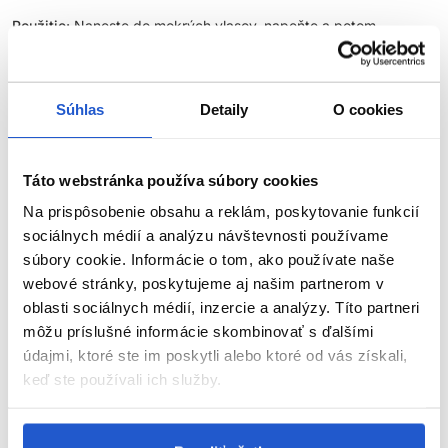
Použitie:
Naneste do mokrých vlasov, napeňte a potom
dôkladne opláchnite. Ide o profesionálny kadernícky produkt,
ktorý umýva vlasy a vlasovú pokožku už pri prvom umývaní.
Súhlas
Detaily
O cookies
Rada odborníka:
Bežný rast vlasov je okolo 1 cm za mesiac,
preto odporúčame používať po dobu 3-4 mesiacov.
O rade:
Na zdravých vlasoch má svoj podiel aj zdravá pokožka
Táto webstránka používa súbory cookies
hlavy. Vhodným šetrným ošetrením môžete predísť iritácii či
Na prispôsobenie obsahu a reklám, poskytovanie funkcií
lupovitosti vlasovej pokožky. Pokiaľ však také obdobie nastane,
je na mieste zmeniť aspoň na istý čas vašu starostlivosť, aby bol
sociálnych médií a analýzu návštevnosti používame
problém pokožky vyriešený, čo možno najskôr. Rad Scalp
súbory cookie. Informácie o tom, ako používate naše
ponúka škálu produktov na rýchle a efektívne riešenie na
webové stránky, poskytujeme aj našim partnerom v
vrátenie rovnováhy vlasovej pokožky.
oblasti sociálnych médií, inzercie a analýzy. Títo partneri
môžu príslušné informácie skombinovať s ďalšími
Parametre
údajmi, ktoré ste im poskytli alebo ktoré od vás získali,
keď ste používali ich služby.
Značka