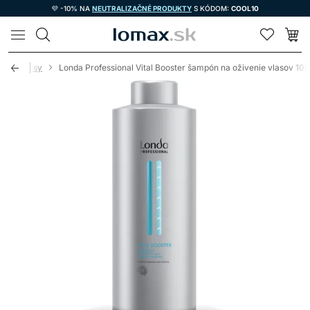
💜 -10% NA
NEUTRALIZAČNÉ PRODUKTY
S KÓDOM:
COOL10
LOMAX
odené vlasy
Londa Professional Vital Booster šampón na oživenie vlasov 10