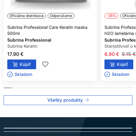
Oficiálna distribúcia
Odporúčame
-25%
Oficiáln
Subrina Professional Care Keratin maska
Subrina Profess
500ml
H2O lamelárna s
Subrina Professional
Subrina Profes
Subrina Keratin
Starostlivosť o 
17.90 €
6.90 €
9.15 €
Kúpiť
Kúpiť
Skladom ㅤ
Skladom ㅤ
Všetky produkty