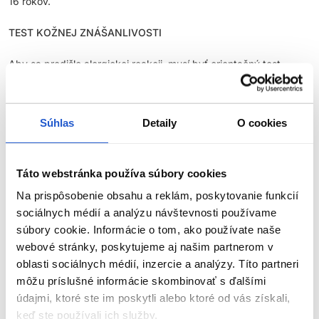
16 rokov.
TEST KOŽNEJ ZNÁŠANLIVOSTI
Aby sa predišlo alergickej reakcii, musí byť orientačný test
kožnej znášanlivosti vykonaný
48 hodín pred každým použitím
produktu
. Naneste malé množstvo farby na čistú, suchú
pokožku (napr. na vnútornú stranu predlaktia) a nechajte
pôsobiť. Ak sa počas testu alebo do 48 hodín objaví
Súhlas
Detaily
O cookies
podráždenie, svrbenie, začervenanie alebo iné reakcie, výrobok
nepoužívajte.
Táto webstránka používa súbory cookies
NEFARBIŤ VLASY, AK:
Na prispôsobenie obsahu a reklám, poskytovanie funkcií
máte vyrážky, citlivú, podráždenú alebo poškodenú
sociálnych médií a analýzu návštevnosti používame
pokožku hlavy,
súbory cookie. Informácie o tom, ako používate naše
ste v minulosti zaznamenali alergickú reakciu na farbenie
webové stránky, poskytujeme aj našim partnerom v
vlasov,
oblasti sociálnych médií, inzercie a analýzy. Títo partneri
ste už mali alergickú reakciu na dočasné tetovanie čiernou
môžu príslušné informácie skombinovať s ďalšími
ZOBRAZIŤ VIAC
henou.
údajmi, ktoré ste im poskytli alebo ktoré od vás získali,
keď ste používali ich služby.