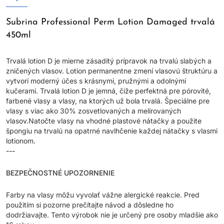
Subrina Professional Perm Lotion Damaged trvalá
450ml
Trvalá lotion D je mierne zásaditý prípravok na trvalú slabých a
zničených vlasov. Lotion permanentne zmení vlasovú štruktúru a
vytvorí moderný účes s krásnymi, pružnými a odolnými
kučerami. Trvalá lotion D je jemná, čiže perfektná pre pórovité,
farbené vlasy a vlasy, na ktorých už bola trvalá. Špeciálne pre
vlasy s viac ako 30% zosvetlovaných a melírovaných
vlasov.Natočte vlasy na vhodné plastové nátačky a použite
špongiu na trvalú na opatrné navlhčenie každej nátačky s vlasmi
lotionom.
---
BEZPEČNOSTNÉ UPOZORNENIE
Farby na vlasy môžu vyvolať vážne alergické reakcie. Pred
použitím si pozorne prečítajte návod a dôsledne ho
dodržiavajte. Tento výrobok nie je určený pre osoby mladšie ako