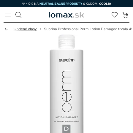
💜 -10% NA
NEUTRALIZAČNÉ PRODUKTY
S KÓDOM:
COOL10
LOMAX
vosť o poškodené vlasy
Subrina Professional Perm Lotion Damaged trvalá 4