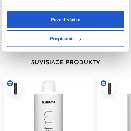
BEZPEČNOSTNÉ OPATRENIA:
Parametre
Zabráňte kontaktu s očami. Pri zasiahnutí očí ich okamžite
Povoliť všetko
dôkladne vypláchnite vodou.
Značka
Nepoužívajte na farbenie mihalníc a obočia.
Hodnotenia
Používajte vhodné ochranné rukavice.
Prispôsobiť
Uchovávajte mimo dosahu detí.
Výrobok je určený len na
profesionálne použitie v
kaderníckych salónoch
.
SÚVISIACE PRODUKTY
Po aplikácii vlasy dôkladne opláchnite.
Dodržiavanie uvedených pokynov pomáha minimalizovať riziko
alergických reakcií a zabezpečuje bezpečné používanie
výrobku.