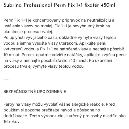
Subrina Professional Perm Fix 1+1 fixatér 450ml
Perm Fix 1+1 je koncentrovaný prípravok na neutralizáciu a
ustálenie vlasov po trvalej. Fix 1+1 je nevyhnutný krok na
ukončenie procesu trvalej.
Po uplynutí vyvíjacieho času, dôkladne vymyte vlasy teplou
vodou a jemne vysušte vlasy uterákom. Aplikujte penu
vytvorenú vodou a Fix 1+1 na natočené vlasy a nechajte pôsobiť
10 minút. Potom opatrne odviňte natáčky, aplikujte zvyšnú penu
na vlasy a nechajte pôsobiť ďalších 10 minút. Po ukončení
procesu trvalej vymyte vlasy teplou vodou.
---
BEZPEČNOSTNÉ UPOZORNENIE
Farby na vlasy môžu vyvolať vážne alergické reakcie. Pred
použitím si pozorne prečítajte návod a dôsledne ho
dodržiavajte. Tento výrobok nie je určený pre osoby mladšie ako
16 rokov.