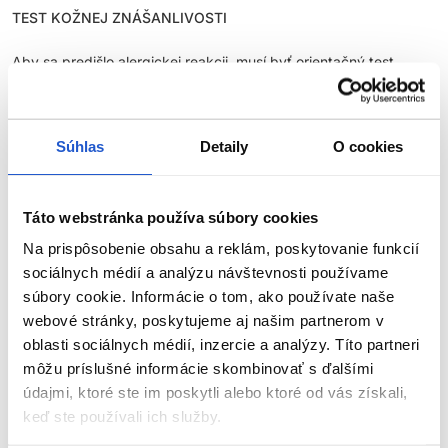
TEST KOŽNEJ ZNÁŠANLIVOSTI
Aby sa predišlo alergickej reakcii, musí byť orientačný test
kožnej znášanlivosti vykonaný
48 hodín pred každým použitím
produktu
. Naneste malé množstvo farby na čistú, suchú
pokožku (napr. na vnútornú stranu predlaktia) a nechajte
pôsobiť. Ak sa počas testu alebo do 48 hodín objaví
Súhlas
Detaily
O cookies
podráždenie, svrbenie, začervenanie alebo iné reakcie, výrobok
nepoužívajte.
Táto webstránka používa súbory cookies
NEFARBIŤ VLASY, AK:
Na prispôsobenie obsahu a reklám, poskytovanie funkcií
máte vyrážky, citlivú, podráždenú alebo poškodenú
sociálnych médií a analýzu návštevnosti používame
pokožku hlavy,
súbory cookie. Informácie o tom, ako používate naše
ste v minulosti zaznamenali alergickú reakciu na farbenie
webové stránky, poskytujeme aj našim partnerom v
vlasov,
oblasti sociálnych médií, inzercie a analýzy. Títo partneri
ZOBRAZIŤ VIAC
ste už mali alergickú reakciu na dočasné tetovanie čiernou
môžu príslušné informácie skombinovať s ďalšími
henou.
údajmi, ktoré ste im poskytli alebo ktoré od vás získali,
keď ste používali ich služby.
Parametre
BEZPEČNOSTNÉ OPATRENIA: