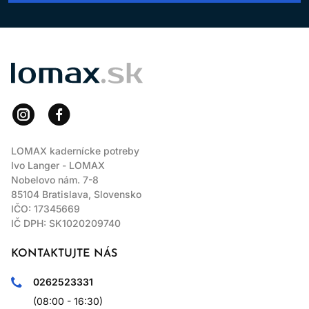
Ak hľadáte tónovaciu farbu na vlasy, ktorá spája technologickú
presnosť, vysoký vizuálny štandard a renomé značky L’Oréal,
DiaLight L’Oréal 60 ml je nevyhnutným nástrojom
profesionálneho farbenia.
LOMAX
LOMAX kadernícke potreby
Ivo Langer - LOMAX
Nobelovo nám. 7-8
85104 Bratislava, Slovensko
IČO: 17345669
IČ DPH: SK1020209740
KONTAKTUJTE NÁS
0262523331
(08:00 - 16:30)