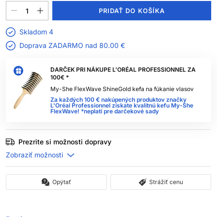
PRIDAŤ DO KOŠÍKA
Skladom 4
Doprava ZADARMO nad
80.00 €
DARČEK PRI NÁKUPE L'ORÉAL PROFESSIONNEL ZA
100€ *
My-She FlexWave ShineGold kefa na fúkanie vlasov
Za každých 100 € nakúpených produktov značky
L'Oréal Professionnel získate kvalitnú kefu My-She
FlexWave! *neplatí pre darčekové sady
Prezrite si možnosti dopravy
Opýtať
Strážiť cenu