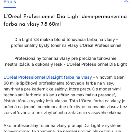
Popis
L'Oréal Professionnel Dia Light demi-permanentná
farba na vlasy 7.8 60ml
Dia Light 7.8 mokka blond tónovacia farba na vlasy -
profesionálny kyslý toner na vlasy L'Oréal Professionnel
Profesionálny toner na vlasy pre precízne tónovanie,
neutralizáciu a dokonalý lesk - L’Oréal Professionnel Dia Light
L’Oréal Professionnel DiaLight farba na vlasy
- v novom balení
60 ml je špičková profesionálna tónovacia farba na vlasy,
navrhnutá pre kadernícke salóny, ktoré pracujú s modernými
technikami farbenia a kladú dôraz na maximálnu presnosť,
čistotu tónu a vysoký lesk vlasov. Táto L’Oréal farba na vlasy je
určená na jemné, no mimoriadne efektívne tónovanie vlasov bez
zosvetľovania a bez zbytočného zaťaženia vlasového vlákna.
Ako profesionálny toner na vlasy pracuje Dia Light v systéme
tone-on-tone. To znamená, že nemení úroveň hĺbky tónu, ale