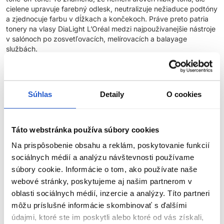
cielene upravuje farebný odlesk, neutralizuje nežiaduce podtóny
a zjednocuje farbu v dĺžkach a končekoch. Práve preto patria
tonery na vlasy DiaLight L’Oréal medzi najpoužívanejšie nástroje
v salónoch po zosvetľovacích, melírovacích a balayage
službách.
Profesionálne tónovanie vlasov s dôrazom na kvalitu vlasu
DiaLight L’Oréal Professionnel je demi-permanentná tónovacia
Súhlas
Detaily
O cookies
farba na vlasy bez amoniaku, vyvinutá pre prácu s citlivejšími,
farbenými alebo zosvetlenými vlasmi. Vďaka kyslej technológii
rešpektuje prirodzené pH vlasového vlákna, uhladzuje jeho
Táto webstránka používa súbory cookies
povrch a výrazne zlepšuje optickú kvalitu vlasov. Výsledkom je
čistý, rovnomerný tón a intenzívny profesionálny lesk bez pocitu
Na prispôsobenie obsahu a reklám, poskytovanie funkcií
zaťaženia.
sociálnych médií a analýzu návštevnosti používame
súbory cookie. Informácie o tom, ako používate naše
Táto farba na vlasy L’Oréal je ideálna:
webové stránky, poskytujeme aj našim partnerom v
oblasti sociálnych médií, inzercie a analýzy. Títo partneri
Na neutralizáciu nežiaducich žltých, oranžových alebo
môžu príslušné informácie skombinovať s ďalšími
teplých odleskov vo vlasoch
ZOBRAZIŤ VIAC
údajmi, ktoré ste im poskytli alebo ktoré od vás získali,
Na oživenie farby vlasov medzi permanentnými farbeniami