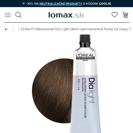
💜 -10% NA
NEUTRALIZAČNÉ PRODUKTY
S KÓDOM:
COOL10
LOMAX
a vlasy
L'Oréal Professionnel Dia Light demi-permanentná farba na vlasy 7.