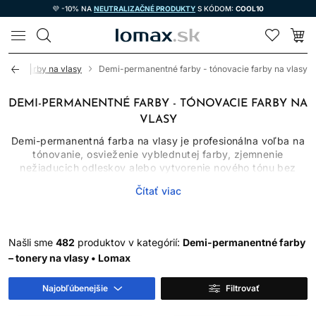
💜 -10% NA
NEUTRALIZAČNÉ PRODUKTY
S KÓDOM:
COOL10
LOMAX
ka
Farby na vlasy
Demi-permanentné farby - tónovacie farby na vlasy
DEMI-PERMANENTNÉ FARBY - TÓNOVACIE FARBY NA
VLASY
Demi-permanentná farba na vlasy je profesionálna voľba na
tónovanie, osvieženie vyblednutej farby, zjemnenie
nežiaducich odleskov alebo vytvorenie nového tónu bez
typického cieľa výrazného zosvetlenia. V kategórii nájdete
Čítať viac
stovky odtieňov od prirodzených hnedých a blond tónov cez
studené a teplé nuansy až po kreatívne farebné výsledky.
Zastúpené sú profesionálne línie určené na prácu s vlastným
kompatibilným vyvíjačom aj niektoré produkty s odlišným
Našli sme
482
produktov v kategórií:
Demi-permanentné farby
spôsobom použitia.
– tonery na vlasy • Lomax
Demi-permanentná farba vytvára postupne sa vymývajúci
výsledok. Je vhodná na tónovanie po zosvetlení, stmavenie,
Najobľúbenejšie
Filtrovať
úpravu farebného smeru, oživenie dĺžok medzi
permanentným farbením alebo mäkšie splynutie prvých