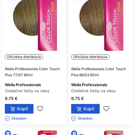
VYVÍJAČ?
K väčšine oxidačných demi-permanentných tonerov áno, ale
nie ku všetkým tónovacím produktom. Použite výhradne
kompatibilný aktivátor a pomer uvedený výrobcom.
AKO DLHO DEMI-PERMANENTNÁ
FARBA VYDRŽÍ?
Výdrž ovplyvňuje receptúra, odtieň, poréznosť, frekvencia
Oficiálna distribúcia
Oficiálna distribúcia
umývania aj domáca starostlivosť. Farba sa postupne
vymýva a presný počet umytí nemožno zaručiť univerzálne.
Wella Professionals Color Touch
Wella Professionals Color Touch
Plus 77/07 60ml
Plus 66/03 60ml
JE BEZAMONIAKOVÁ DEMI-
Wella Professionals
Wella Professionals
PERMANENTNÁ FARBA
Oxidačné farby na vlasy
Oxidačné farby na vlasy
NEALERGÉNNA?
9.75 €
9.75 €
Nie. Aj bez amoniaku môže obsahovať oxidačné farbivá a
Kúpiť
Kúpiť
ďalšie látky schopné vyvolať reakciu. Vždy dodržte test
kožnej znášanlivosti a bezpečnostné upozornenia.
Skladom ㅤ
Skladom ㅤ
MÔŽEM MIEŠAŤ FARBU S