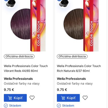
VYVÍJAČOM INEJ ZNAČKY?
Neodporúča sa to. Výrobca overuje výkon konkrétnej farby
s určeným aktivátorom. Miešanie systémov znižuje
predvídateľnosť, môže ovplyvniť výsledok a nie je v súlade s
technickým návodom.
Oficiálna distribúcia
Oficiálna distribúcia
Wella Professionals Color Touch
Wella Professionals Color Touch
Vibrant Reds 44/65 60ml
Rich Naturals 6/37 60ml
Wella Professionals
Wella Professionals
Oxidačné farby na vlasy
Oxidačné farby na vlasy
9.75 €
9.75 €
Kúpiť
Kúpiť
Skladom ㅤ
Skladom ㅤ