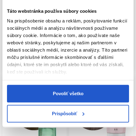
Matrix Tonal Control demi-
Táto webstránka používa súbory cookies
Wella Professionals Shinefinity
permanentná farba na vlasy 6A
60ml 08/8
90ml
Na prispôsobenie obsahu a reklám, poskytovanie funkcií
sociálnych médií a analýzu návštevnosti používame
Matrix
Wella Professionals
súbory cookie. Informácie o tom, ako používate naše
Oxidačné farby na vlasy
Oxidačné farby na vlasy
webové stránky, poskytujeme aj našim partnerom v
12.10 €
8.20 €
oblasti sociálnych médií, inzercie a analýzy. Títo partneri
Mám záujem
Kúpiť
môžu príslušné informácie skombinovať s ďalšími
Aktuálne nedostupné
Skladom ㅤ
údajmi, ktoré ste im poskytli alebo ktoré od vás získali,
keď ste používali ich služby.
Povoliť všetko
Prispôsobiť