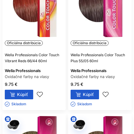
osvieženia závisí od odtieňa, poréznosti a domácej rutiny,
nie od jedného univerzálneho počtu umytí.
ČASTÉ OTÁZKY
ZÁKAZNÍKOV
Oficiálna distribúcia
Oficiálna distribúcia
DOKÁŽE DEMI-PERMANENTNÁ
FARBA ZOSVETLIŤ VLASY?
Wella Professionals Color Touch
Wella Professionals Color Touch
Vibrant Reds 66/44 60ml
Plus 55/05 60ml
Spravidla slúži najmä na ukladanie a úpravu tónu, nie na
výrazné zosvetlenie. Presné možnosti vždy overte v
Wella Professionals
Wella Professionals
technickom návode konkrétnej línie.
Oxidačné farby na vlasy
Oxidačné farby na vlasy
9.75 €
9.75 €
PREKRYJE DEMI-PERMANENTNÁ
Kúpiť
Kúpiť
FARBA ŠEDINY?
Skladom ㅤ
Skladom ㅤ
Môže ich zjemniť alebo čiastočne prepojiť s ostatnými
vlasmi, no úplné krytie nie je jej typickým cieľom. Na vysoký
podiel odolných šedín býva vhodnejší permanentný systém.
POTREBUJEM K TONERU