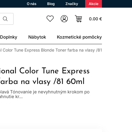
O nás
Blog
Značky
Akcie
0.00 €
Doplnky
Nábytok
Kozmetické pomôcky
l Color Tune Express Blonde Toner farba na vlasy /81 60ml
ional Color Tune Express
farba na vlasy /81 60ml
polavá Tónovanie je nevyhnutným krokom po
hnutie kr...