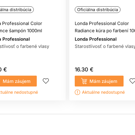
 Umyte
šampónom Color Radiance
a opláchnite. Na neutralizáci
iálna distribúcia
Oficiálna distribúcia
. Nechajte pôsobiť 5-10 min, a potom dôkladne opláchnite.
 Professional Color
Londa Professional Color
ance šampón 1000ml
Radiance kúra po farbení 1
 Professional
Londa Professional
stlivosť o farbené vlasy
Starostlivosť o farbené vlas
cie. Pred použitím si pozorne prečítajte návod a dôsledne ho d
0 €
16.30 €
Mám záujem
Mám záujem
tuálne nedostupné
Aktuálne nedostupné
entačný test kožnej znášanlivosti vykonaný
48 hodín pred každým
 stranu predlaktia) a nechajte pôsobiť. Ak sa počas testu alebo
vajte.