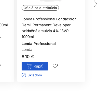
u a stabilizáciu farebného výsledku použite
Oficiálna distribúcia
Oficiálna
Londa Professional Londacolor
Londa Pro
000ml
Demi-Permanent Developer
Demi-Per
oxidačná emulzia 4% 13VOL
oxidačná 
1000ml
1000ml
y
Londa Professional
Londa Pro
Londa
Londa
održiavajte. Tento výrobok nie je určený pre
8.10 €
8.10 €
Kúpiť
Kúp
Skladom ㅤ
Sklado
 použitím produktu
. Naneste malé množstvo
 do 48 hodín objaví podráždenie, svrbenie,