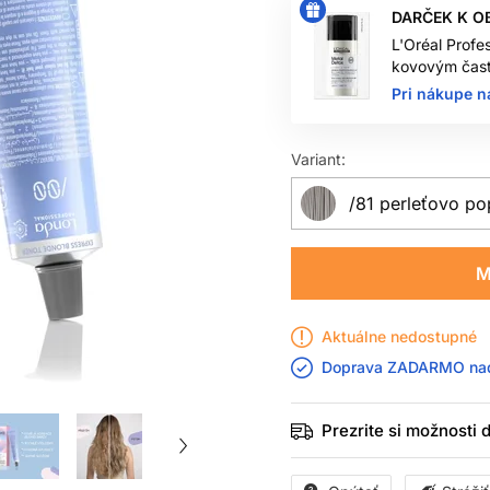
DARČEK K O
L'Oréal Profe
kovovým čast
Pri nákupe n
Variant:
/81 perleťovo po
M
Aktuálne nedostupné
Doprava ZADARMO n
Prezrite si možnosti