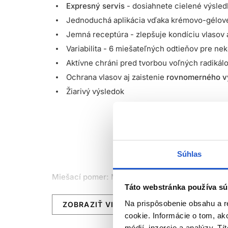
Expresný servis
- dosiahnete cielené výsled
Jednoduchá aplikácia vďaka krémovo-gélove
Jemná receptúra - zlepšuje kondíciu vlasov 
Variabilita - 6 miešateľných odtieňov pre n
Aktívne chráni pred tvorbou voľných radikál
Ochrana vlasov aj zaistenie
rovnomerného v
Žiarivý výsledok
Súhlas
Miešací pomer:
Miešajte v pomere 1:2 s
1,9% vy
Táto webstránka používa sú
Na prispôsobenie obsahu a r
ZOBRAZIŤ VIAC
Doba pôsobenia:
Až 10 min bez tepla
cookie. Informácie o tom, ak
médií, inzercie a analýzy. Tí