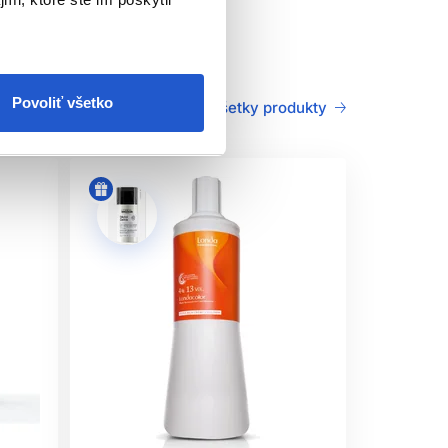
nie rovnomerného nanesenia. Pravidelne
ne naemulgujte a potom
dôkladne opláchnite
.
Povoliť všetko
Všetky produkty
red zosvetlené vlasy.
a Professional Demi-permanent Color
lynutí doby pôsobenia navhlčite teplú vodu a