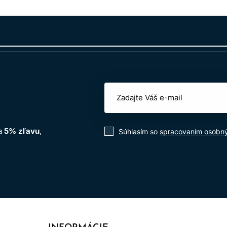
kodenú pokožku hlavy,
 na farbenie vlasov,
tovanie čiernou henou.
í ich okamžite dôkladne vypláchnite vodou.
na
5% zľavu
,
Súhlasím so
spracovaním osobn
itie v kaderníckych salónoch
.
izovať riziko alergických reakcií a zabezpečuje bezpečné pou