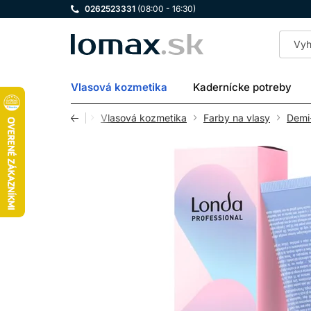
0262523331
(08:00 - 16:30)
LOMAX
Vlasová kozmetika
Kadernícke potreby
Úvod
Vlasová kozmetika
Farby na vlasy
Demi-