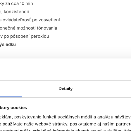
ky za cca 10 min
j konzistencii
a ovládateľnosť po zosvetlení
ekonečné možnosti tónovania
ov po pôsobení peroxidu
ýsledku
Tónovací servis
Slúži na farebnú korekciu a zmenu tónu
Detaily
víjacou emulziou
(Londa Professional Demi-permanent Color D
bory cookies
eklám, poskytovanie funkcií sociálnych médií a analýzu návšte
o používate naše webové stránky, poskytujeme aj našim partner
to partneri môžu príslušné informácie skombinovať s ďalšími údaj