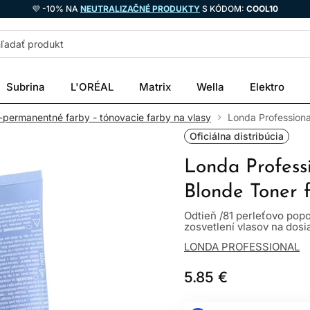
💜 -10% NA
NEUTRALIZAČNÉ PRODUKTY
S KÓDOM:
COOL10
Subrina
L'ORÉAL
Matrix
Wella
Elektro
permanentné farby - tónovacie farby na vlasy
Londa Professiona
Oficiálna distribúcia
Londa Profess
Blonde Toner 
Odtieň /81 perleťovo po
zosvetlení vlasov na dosia
LONDA PROFESSIONAL
5.85 €