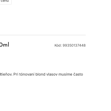
ť cenu
60ml
Kód: 99350137448
dtieňov. Pri tónovaní blond vlasov musíme často