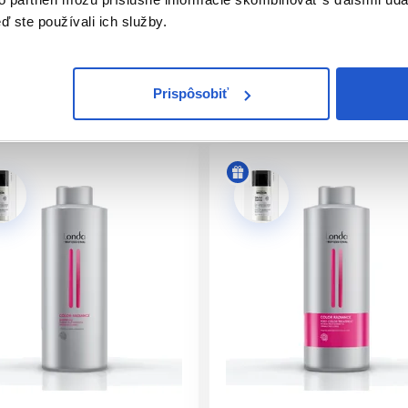
 pomocou misky a štetca, prípadne aplikačnej fľaše pre zaiste
ď ste používali ich služby.
 Po uplynutí doby pôsobenia vlasy navlhčite teplou vodou, jem
Base Breaker servis
Prispôsobiť
h prechodov medzi prirodzenou farbou pri korienkoch a na vop
ienkoch) zmiešajte v pomere 1:2 s
4% vyvíjacou emulziou
(Lond
ch výsledkov môžete docieliť už po 10 min pôsobení)
jte len na prírodné vlasy v hĺbke tónu 6 alebo svetlejšie. Po up