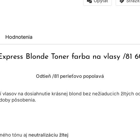
Opýtať
Stráži
Hodnotenia
Express Blonde Toner farba na vlasy /81 
Odtieň /81 perleťovo popolavá
 vlasov na dosiahnutie krásnej blond bez nežiaducich žltých o
 doby pôsobenia.
aného tónu aj
neutralizáciu žltej