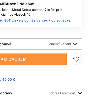
BJEDNÁVKE NAD 80€
ssionnel Metal Detox ochranný krém proti
iciam vo vlasoch 10ml
ad 80€ získate od nás darček k objednávke.
polavá
ÁM ZÁUJEM
ad
80.00 €
 dopravy