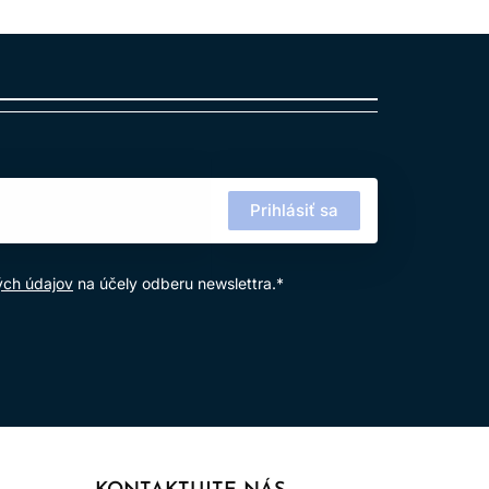
Prihlásiť sa
ých údajov
na účely odberu newslettra.*
žívanie výrobku.