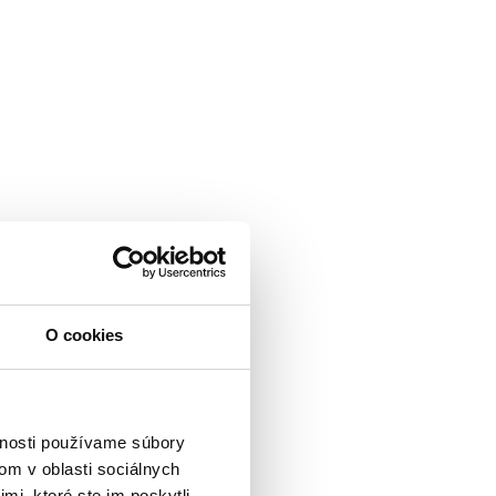
O cookies
eveloper)
vnosti používame súbory
om v oblasti sociálnych
mi, ktoré ste im poskytli