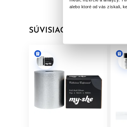
Aplikácia:
Nanášajte na vopred zosvetlené vlasy
alebo ktoré od vás získali, ke
kontrolujte, kým nedosiahnete želaný výsledok.
SÚVISIACE PRODUKTY
Na vytvorenie mäkšíc
Miešací pomer:
Pre Base Breaker (najmä pri kor
Developer)
Doba pôsobenia:
10-30 min (viditeľných farebný
Aplikácia:
Nanášajte na oblasť s odrastmi. Apliku
jemne naemulgujte, potom
dôkladne opláchnite
.