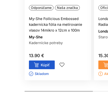
Následná starostlivosť
o tónované blond vlasy:
Odporúčame
Naša značka
Ofic
prípravok
Color Radiance Post-Color Treatment
My-She Foilicious Embossed
Londa
---
kadernícka fólia na melírovanie
Radi
vlasov 14mikro x 12cm x 100m
Londa
BEZPEČNOSTNÉ UPOZORNENIE
My-She
Staro
Kadernícke potreby
Farby na vlasy môžu vyvolať vážne alergické reak
osoby mladšie ako 16 rokov.
13.90 €
15.3
Kúpiť
TEST KOŽNEJ ZNÁŠANLIVOSTI
Skladom ㅤ
Ak
Aby sa predišlo alergickej reakcii, musí byť ori
farby na čistú, suchú pokožku (napr. na vnútornú
začervenanie alebo iné reakcie, výrobok nepouží
NEFARBIŤ VLASY, AK: