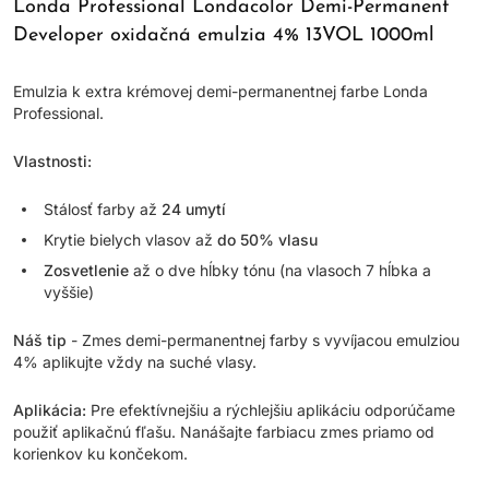
Londa Professional Londacolor Demi-Permanent
Developer oxidačná emulzia 4% 13VOL 1000ml
Emulzia k extra krémovej demi-permanentnej farbe Londa
Professional.
Vlastnosti:
Stálosť farby až
24 umytí
Krytie bielych vlasov až
do 50% vlasu
Zosvetlenie
až o dve hĺbky tónu (na vlasoch 7 hĺbka a
vyššie)
Náš tip
- Zmes demi-permanentnej farby s vyvíjacou emulziou
4% aplikujte vždy na suché vlasy.
Aplikácia:
Pre efektívnejšiu a rýchlejšiu aplikáciu odporúčame
použiť aplikačnú fľašu. Nanášajte farbiacu zmes priamo od
korienkov ku končekom.