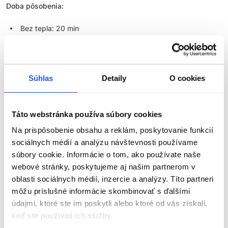
Doba pôsobenia:
Bez tepla: 20 min
S teplom: 15 min
Pri akejkoľvek aplikácii farby na vlasy používajte ochranné
rukavice.
Súhlas
Detaily
O cookies
Ošetrenie vlasov po aplikácii
demi-permanentnou farbou
Londa
Professional:
Táto webstránka používa súbory cookies
Na prispôsobenie obsahu a reklám, poskytovanie funkcií
Z vlasov vypláchnite farbu. Naneste
Šampón Color Radiance
a
1x vlasy umyte. Na zneutralizovanie a ustálenie farebných
sociálnych médií a analýzu návštevnosti používame
pigmentov naneste na 5 min ošetrenie
Color Radiance Post
súbory cookie. Informácie o tom, ako používate naše
Color Treatment
.
webové stránky, poskytujeme aj našim partnerom v
oblasti sociálnych médií, inzercie a analýzy. Títo partneri
---
ZOBRAZIŤ VIAC
môžu príslušné informácie skombinovať s ďalšími
údajmi, ktoré ste im poskytli alebo ktoré od vás získali,
BEZPEČNOSTNÉ UPOZORNENIE
keď ste používali ich služby.
Parametre
Farby na vlasy môžu vyvolať vážne alergické reakcie. Pred