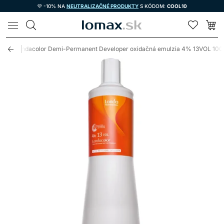
💜 -10% NA
NEUTRALIZAČNÉ PRODUKTY
S KÓDOM:
COOL10
LOMAX
sional Londacolor Demi-Permanent Developer oxidačná emulzia 4% 13VOL 10