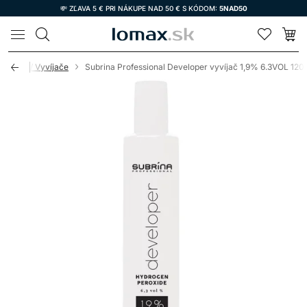
💸 ZĽAVA 5 € PRI NÁKUPE NAD 50 € S KÓDOM:
5NAD50
LOMAX
eroxidy / Vyvíjače
Subrina Professional Developer vyvíjač 1,9% 6.3VOL 120