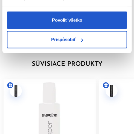
Zabráňte kontaktu s očami. Pri zasiahnutí očí ich okamžite
dôkladne vypláchnite vodou.
Parametre
Nepoužívajte na farbenie mihalníc a obočia.
Povoliť všetko
Značka
Používajte vhodné ochranné rukavice.
Uchovávajte mimo dosahu detí.
Hodnotenia
Prispôsobiť
Výrobok je určený len na
profesionálne použitie v
kaderníckych salónoch
.
Po aplikácii vlasy dôkladne opláchnite.
SÚVISIACE PRODUKTY
Dodržiavanie uvedených pokynov pomáha minimalizovať riziko
alergických reakcií a zabezpečuje bezpečné používanie
výrobku.