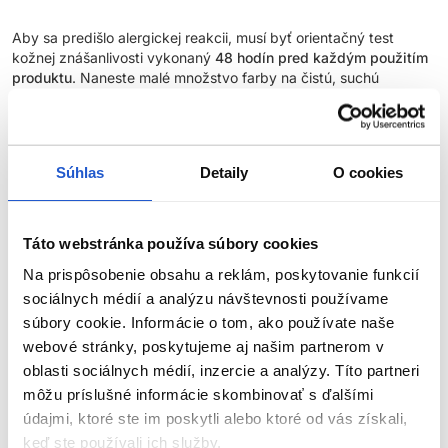
Aby sa predišlo alergickej reakcii, musí byť orientačný test
kožnej znášanlivosti vykonaný
48 hodín pred každým použitím
produktu
. Naneste malé množstvo farby na čistú, suchú
pokožku (napr. na vnútornú stranu predlaktia) a nechajte
pôsobiť. Ak sa počas testu alebo do 48 hodín objaví
podráždenie, svrbenie, začervenanie alebo iné reakcie, výrobok
nepoužívajte.
Súhlas
Detaily
O cookies
NEFARBIŤ VLASY, AK:
Táto webstránka používa súbory cookies
máte vyrážky, citlivú, podráždenú alebo poškodenú
pokožku hlavy,
Na prispôsobenie obsahu a reklám, poskytovanie funkcií
ste v minulosti zaznamenali alergickú reakciu na farbenie
sociálnych médií a analýzu návštevnosti používame
vlasov,
súbory cookie. Informácie o tom, ako používate naše
ste už mali alergickú reakciu na dočasné tetovanie čiernou
webové stránky, poskytujeme aj našim partnerom v
henou.
oblasti sociálnych médií, inzercie a analýzy. Títo partneri
môžu príslušné informácie skombinovať s ďalšími
BEZPEČNOSTNÉ OPATRENIA:
ZOBRAZIŤ VIAC
údajmi, ktoré ste im poskytli alebo ktoré od vás získali,
keď ste používali ich služby.