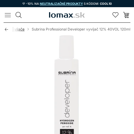
💜 -10% NA
NEUTRALIZAČNÉ PRODUKTY
S KÓDOM:
COOL10
LOMAX
xidy / Vyvíjače
Subrina Professional Developer vyvíjač 12% 40VOL 120ml