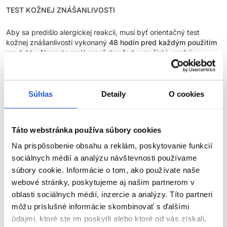
TEST KOŽNEJ ZNÁŠANLIVOSTI
Aby sa predišlo alergickej reakcii, musí byť orientačný test
kožnej znášanlivosti vykonaný
48 hodín pred každým použitím
produktu
. Naneste malé množstvo farby na čistú, suchú
pokožku (napr. na vnútornú stranu predlaktia) a nechajte
pôsobiť. Ak sa počas testu alebo do 48 hodín objaví
podráždenie, svrbenie, začervenanie alebo iné reakcie, výrobok
nepoužívajte.
Súhlas
Detaily
O cookies
NEFARBIŤ VLASY, AK:
Táto webstránka používa súbory cookies
máte vyrážky, citlivú, podráždenú alebo poškodenú
Na prispôsobenie obsahu a reklám, poskytovanie funkcií
pokožku hlavy,
sociálnych médií a analýzu návštevnosti používame
ste v minulosti zaznamenali alergickú reakciu na farbenie
súbory cookie. Informácie o tom, ako používate naše
vlasov,
webové stránky, poskytujeme aj našim partnerom v
ste už mali alergickú reakciu na dočasné tetovanie čiernou
oblasti sociálnych médií, inzercie a analýzy. Títo partneri
henou.
môžu príslušné informácie skombinovať s ďalšími
údajmi, ktoré ste im poskytli alebo ktoré od vás získali,
BEZPEČNOSTNÉ OPATRENIA:
ZOBRAZIŤ VIAC