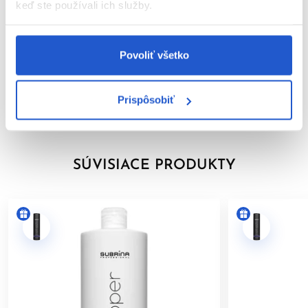
keď ste používali ich služby.
Zabráňte kontaktu s očami. Pri zasiahnutí očí ich okamžite
dôkladne vypláchnite vodou.
Parametre
Nepoužívajte na farbenie mihalníc a obočia.
Povoliť všetko
Značka
Používajte vhodné ochranné rukavice.
Uchovávajte mimo dosahu detí.
Prispôsobiť
Hodnotenia
1
Výrobok je určený len na
profesionálne použitie v
kaderníckych salónoch
.
Po aplikácii vlasy dôkladne opláchnite.
SÚVISIACE PRODUKTY
Dodržiavanie uvedených pokynov pomáha minimalizovať riziko
alergických reakcií a zabezpečuje bezpečné používanie
výrobku.