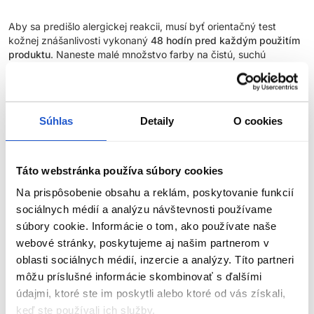
Aby sa predišlo alergickej reakcii, musí byť orientačný test
kožnej znášanlivosti vykonaný
48 hodín pred každým použitím
produktu
. Naneste malé množstvo farby na čistú, suchú
pokožku (napr. na vnútornú stranu predlaktia) a nechajte
pôsobiť. Ak sa počas testu alebo do 48 hodín objaví
podráždenie, svrbenie, začervenanie alebo iné reakcie, výrobok
nepoužívajte.
Súhlas
Detaily
O cookies
NEFARBIŤ VLASY, AK:
Táto webstránka používa súbory cookies
máte vyrážky, citlivú, podráždenú alebo poškodenú
pokožku hlavy,
Na prispôsobenie obsahu a reklám, poskytovanie funkcií
ste v minulosti zaznamenali alergickú reakciu na farbenie
sociálnych médií a analýzu návštevnosti používame
vlasov,
súbory cookie. Informácie o tom, ako používate naše
ste už mali alergickú reakciu na dočasné tetovanie čiernou
webové stránky, poskytujeme aj našim partnerom v
henou.
oblasti sociálnych médií, inzercie a analýzy. Títo partneri
môžu príslušné informácie skombinovať s ďalšími
BEZPEČNOSTNÉ OPATRENIA:
ZOBRAZIŤ VIAC
údajmi, ktoré ste im poskytli alebo ktoré od vás získali,
keď ste používali ich služby.