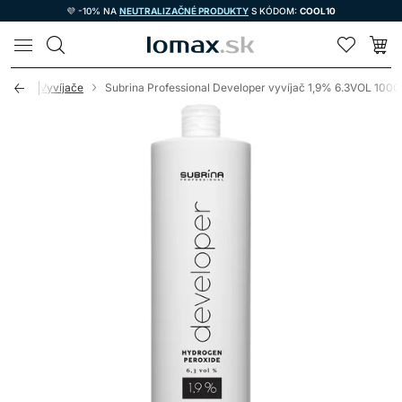
💜 -10% NA
NEUTRALIZAČNÉ PRODUKTY
S KÓDOM:
COOL10
LOMAX
roxidy / Vyvíjače
Subrina Professional Developer vyvíjač 1,9% 6.3VOL 1000