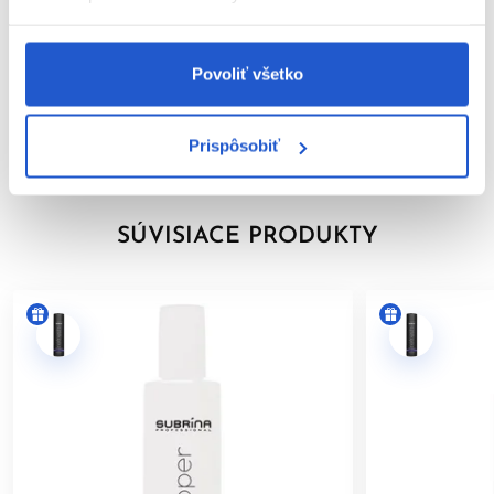
Zabráňte kontaktu s očami. Pri zasiahnutí očí ich okamžite
dôkladne vypláchnite vodou.
Parametre
Nepoužívajte na farbenie mihalníc a obočia.
Povoliť všetko
Značka
Používajte vhodné ochranné rukavice.
Uchovávajte mimo dosahu detí.
Hodnotenia
Prispôsobiť
Výrobok je určený len na
profesionálne použitie v
kaderníckych salónoch
.
Po aplikácii vlasy dôkladne opláchnite.
SÚVISIACE PRODUKTY
Dodržiavanie uvedených pokynov pomáha minimalizovať riziko
alergických reakcií a zabezpečuje bezpečné používanie
výrobku.