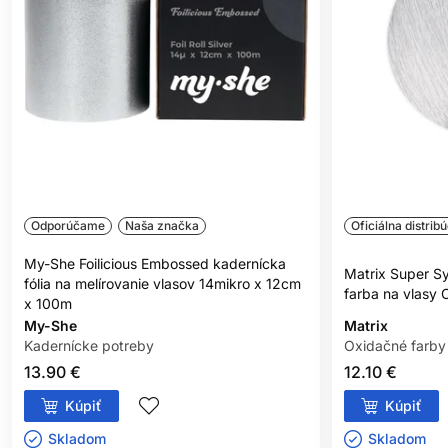
Dodanie alebo neutralizácia tónu
- zmena a úprava tónu v
rovnakej výške tónu
---
**Bez zložiek živočíšneho pôvodu alebo odvodených
vedľajších produktov.
Odporúčame
Naša značka
Oficiálna distribú
My-She Foilicious Embossed kadernícka
Matrix Super S
fólia na melírovanie vlasov 14mikro x 12cm
farba na vlasy 
x 100m
My-She
Matrix
Kadernícke potreby
Oxidačné farby
13.90 €
12.10 €
Kúpiť
Kúpiť
Skladom ㅤ
Skladom ㅤ