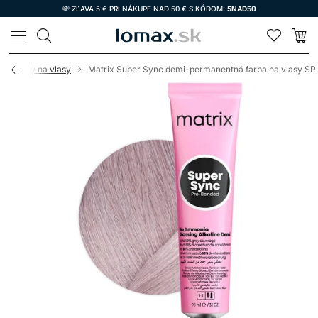
💸 ZĽAVA 5 € PRI NÁKUPE NAD 50 € S KÓDOM:
5NAD50
LOMAX
ie farby na vlasy
Matrix Super Sync demi-permanentná farba na vlasy SP