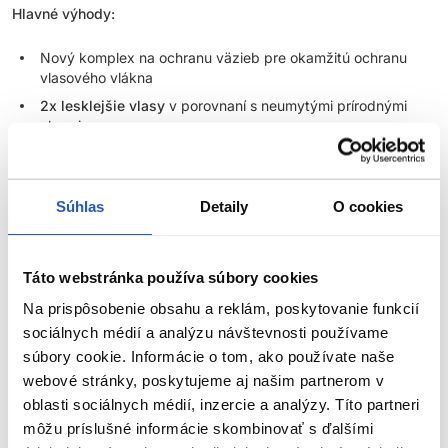
Hlavné výhody:
Nový komplex na ochranu väzieb pre okamžitú ochranu
vlasového vlákna
2x lesklejšie vlasy
v porovnaní s neumytými prírodnými
vlasmi
Bez amoniaku
Vydržia až
27 umytí
+ bledne v tóne
Súhlas
Detaily
O cookies
Vytvorené pre jednoliate, prelínané, bohaté farebné
výsledky
Na niektorých typoch vlasov dokáže farbu posunúť až o 1
Táto webstránka používa súbory cookies
výšku tónu
Skvelé pre klientky, ktoré chcú pravidelne meniť svoju farbu
Na prispôsobenie obsahu a reklám, poskytovanie funkcií
sociálnych médií a analýzu návštevnosti používame
Až 50% krytie šedín
súbory cookie. Informácie o tom, ako používate naše
Pomer miešania:
1 : 1 Super Sync +
3% krémový oxidant Matrix
webové stránky, poskytujeme aj našim partnerom v
oblasti sociálnych médií, inzercie a analýzy. Títo partneri
ZOBRAZIŤ VIAC
Aplikácia:
suché alebo z 80% vysušené vlasy
môžu príslušné informácie skombinovať s ďalšími