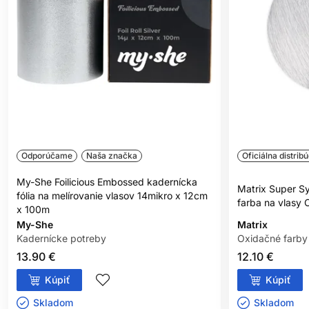
Dodanie alebo neutralizácia tónu
- zmena a úprava tónu v
rovnakej výške tónu
---
**Bez zložiek živočíšneho pôvodu alebo odvodených
vedľajších produktov.
Odporúčame
Naša značka
Oficiálna distribú
My-She Foilicious Embossed kadernícka
Matrix Super S
fólia na melírovanie vlasov 14mikro x 12cm
farba na vlasy 
x 100m
My-She
Matrix
Kadernícke potreby
Oxidačné farby
13.90 €
12.10 €
Kúpiť
Kúpiť
Skladom ㅤ
Skladom ㅤ