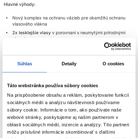
Hlavné výhody:
Nový komplex na ochranu väzieb pre okamžitú ochranu
vlasového vlákna
2x lesklejšie vlasy
v porovnaní s neumytými prírodnými
vlasmi
Bez amoniaku
Vydržia až
27 umytí
+ bledne v tóne
Súhlas
Detaily
O cookies
Vytvorené pre jednoliate, prelínané, bohaté farebné
výsledky
Na niektorých typoch vlasov dokáže farbu posunúť až o 1
Táto webstránka používa súbory cookies
výšku tónu
Skvelé pre klientky, ktoré chcú pravidelne meniť svoju farbu
Na prispôsobenie obsahu a reklám, poskytovanie funkcií
sociálnych médií a analýzu návštevnosti používame
Až 50% krytie šedín
súbory cookie. Informácie o tom, ako používate naše
Pomer miešania:
1 : 1 Super Sync +
3% krémový oxidant Matrix
webové stránky, poskytujeme aj našim partnerom v
oblasti sociálnych médií, inzercie a analýzy. Títo partneri
ZOBRAZIŤ VIAC
Aplikácia:
suché alebo z 80% vysušené vlasy
môžu príslušné informácie skombinovať s ďalšími