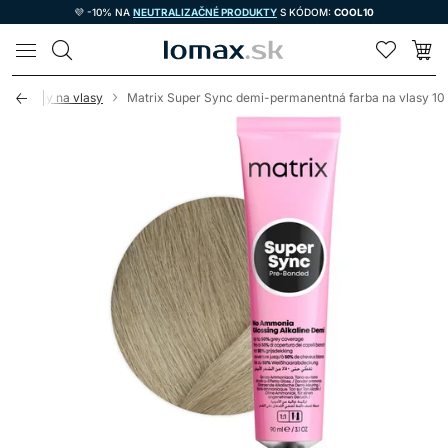
💜 -10% NA
NEUTRALIZAČNÉ PRODUKTY
S KÓDOM:
COOL10
LOMAX
cie farby na vlasy
Matrix Super Sync demi-permanentná farba na vlasy 10