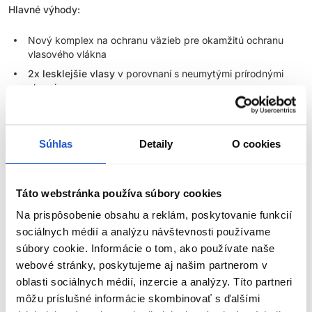
Hlavné výhody:
Nový komplex na ochranu väzieb pre okamžitú ochranu
vlasového vlákna
2x lesklejšie vlasy
v porovnaní s neumytými prírodnými
vlasmi
Bez amoniaku
Vydržia až
27 umytí
+ bledne v tóne
Súhlas
Detaily
O cookies
Vytvorené pre jednoliate, prelínané, bohaté farebné
výsledky
Na niektorých typoch vlasov dokáže farbu posunúť až o 1
Táto webstránka používa súbory cookies
výšku tónu
Skvelé pre klientky, ktoré chcú pravidelne meniť svoju farbu
Na prispôsobenie obsahu a reklám, poskytovanie funkcií
sociálnych médií a analýzu návštevnosti používame
Až 50% krytie šedín
súbory cookie. Informácie o tom, ako používate naše
Pomer miešania:
1 : 1 Super Sync +
3% krémový oxidant Matrix
webové stránky, poskytujeme aj našim partnerom v
oblasti sociálnych médií, inzercie a analýzy. Títo partneri
ZOBRAZIŤ VIAC
Aplikácia:
suché alebo z 80% vysušené vlasy
môžu príslušné informácie skombinovať s ďalšími