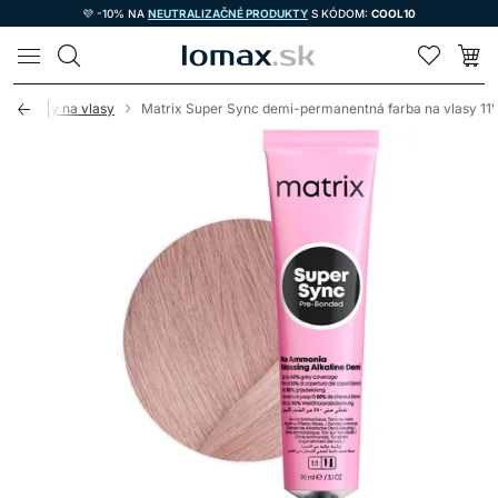
💜 -10% NA
NEUTRALIZAČNÉ PRODUKTY
S KÓDOM:
COOL10
LOMAX
cie farby na vlasy
Matrix Super Sync demi-permanentná farba na vlasy 11