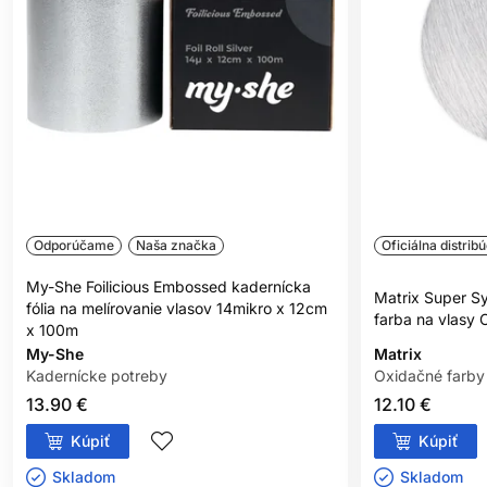
Dodanie alebo neutralizácia tónu
- zmena a úprava tónu v
rovnakej výške tónu
---
**Bez zložiek živočíšneho pôvodu alebo odvodených
vedľajších produktov.
Odporúčame
Naša značka
Oficiálna distribú
My-She Foilicious Embossed kadernícka
Matrix Super S
fólia na melírovanie vlasov 14mikro x 12cm
farba na vlasy 
x 100m
My-She
Matrix
Kadernícke potreby
Oxidačné farby
13.90 €
12.10 €
Kúpiť
Kúpiť
Skladom ㅤ
Skladom ㅤ