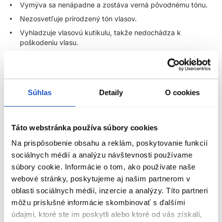
Vymýva sa nenápadne a zostáva verná pôvodnému tónu.
Nezosvetľuje prirodzený tón vlasov.
Vyhladzuje vlasovú kutikulu, takže nedochádza k
poškodeniu vlasu.
Neobsahuje amoniak, silikóny, alkoholy ani zložky
živočíšneho pôvodu.
Postavená na Balanced Ph Technology pre reguláciu pH.
Súhlas
Detaily
O cookies
Pohodlne a čisto sa aplikuje a pôsobí maximálne 20 minút.
Vhodná na farbenie, oživenie farby alebo na korekciu a
vyrovnávanie farby bez rizika vrstvenia pigmentov.
Táto webstránka používa súbory cookies
Ideálne pre balayage a ďalšie pokročilé farbiace techniky.
Na prispôsobenie obsahu a reklám, poskytovanie funkcií
Je možné ju primiešať do permanentnej farby na
sociálnych médií a analýzu návštevnosti používame
zintenzívnenie výsledku.
súbory cookie. Informácie o tom, ako používate naše
Dostupná v prirodzených, studených a teplých tónoch aj
webové stránky, poskytujeme aj našim partnerom v
ako farebný booster.
ZOBRAZIŤ VIAC
oblasti sociálnych médií, inzercie a analýzy. Títo partneri
Balanced Ph Technology:
môžu príslušné informácie skombinovať s ďalšími
údajmi, ktoré ste im poskytli alebo ktoré od vás získali,
Parametre