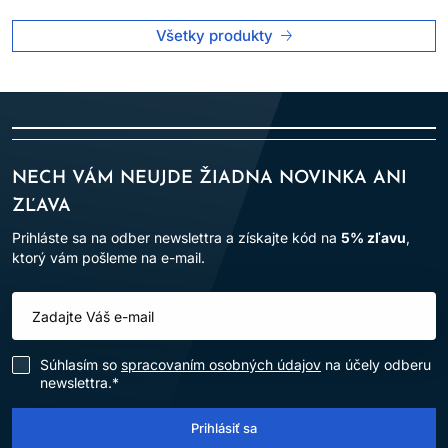
Všetky produkty
BEZPEČNOSTNÉ OPATRENIA:
Zabráňte kontaktu s očami. Pri zasiahnutí očí ich okamžite
dôkladne vypláchnite vodou.
Nepoužívajte na farbenie mihalníc a obočia.
Používajte vhodné ochranné rukavice.
NECH VÁM NEUJDE ŽIADNA NOVINKA ANI
Uchovávajte mimo dosahu detí.
ZĽAVA
Výrobok je určený len na
profesionálne použitie v
kaderníckych salónoch
.
Prihláste sa na odber newslettra a získajte kód na
5% zľavu
,
ktorý vám pošleme na e-mail.
Po aplikácii vlasy dôkladne opláchnite.
Dodržiavanie uvedených pokynov pomáha minimalizovať riziko
alergických reakcií a zabezpečuje bezpečné používanie
výrobku.
Súhlasím so
spracovaním osobných údajov
na účely odberu
newslettra.*
Prihlásiť sa