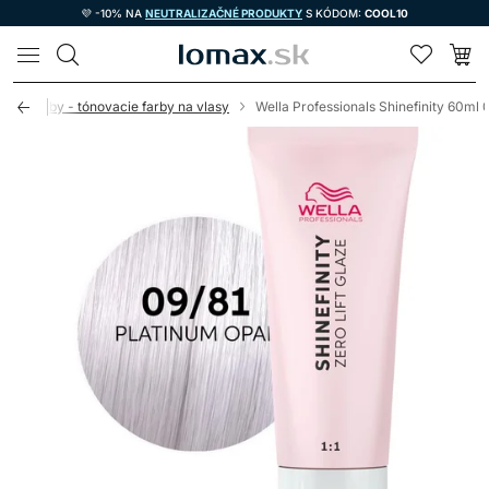
💜 -10% NA
NEUTRALIZAČNÉ PRODUKTY
S KÓDOM:
COOL10
LOMAX
né farby - tónovacie farby na vlasy
Wella Professionals Shinefinity 60ml 