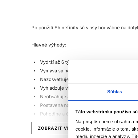
Po použití Shinefinity sú vlasy hodvábne na doty
Hlavné výhody:
Vydrží až 6 týždňov.
Vymýva sa nenápadne a zostáva verná pôvo
Nezosvetľuje prirodzený tón vlasov.
Vyhladzuje vlasovú kutikulu, takže nedochád
Súhlas
Neobsahuje amoniak, silikóny, alkoholy ani 
Postavená na Balanced Ph Technology pre r
Táto webstránka používa sú
Pohodlne a čisto sa aplikuje a pôsobí maxim
Na prispôsobenie obsahu a r
Vhodná na farbenie, oživenie farby alebo na 
ZOBRAZIŤ VIAC
cookie. Informácie o tom, ak
Ideálne pre balayage a ďalšie pokročilé farbi
médií, inzercie a analýzy. Tí