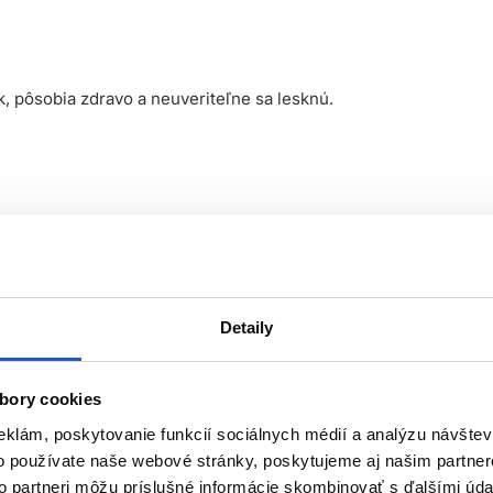
k, pôsobia zdravo a neuveriteľne sa lesknú.
dnému tónu.
za k poškodeniu vlasu.
Detaily
zložky živočíšneho pôvodu.
eguláciu pH.
bory cookies
álne 20 minút.
eklám, poskytovanie funkcií sociálnych médií a analýzu návšte
korekciu a vyrovnávanie farby bez rizika vrstvenia pigmentov.
o používate naše webové stránky, poskytujeme aj našim partner
ace techniky.
to partneri môžu príslušné informácie skombinovať s ďalšími údaj