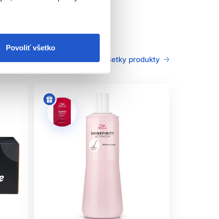
Povoliť všetko
Všetky produkty
ie a poškodenie vlasov. Po skončení servisu nie
če Shinefinity Activator – Bottle 2% a
plikátora alebo štetca do uterákom vysušených
livosť odporúčame produkty z radu ColorMotion+,