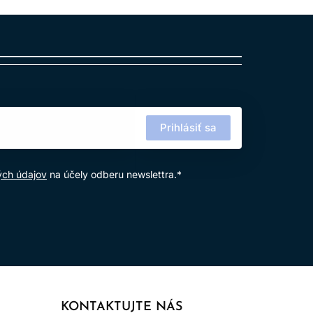
Prihlásiť sa
ých údajov
na účely odberu newslettra.*
žívanie výrobku.
KONTAKTUJTE NÁS