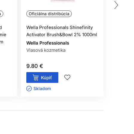
a
Oficiálna distribúcia
Oficiálna
održiavajte. Tento výrobok nie je určený pre
d
Wella Professionals Shinefinity
Wella Prof
nie
Activator Brush&Bowl 2% 1000ml
Activator
0m
Wella Professionals
Wella Pro
Vlasová kozmetika
Vlasová k
 použitím produktu
. Naneste malé množstvo
 do 48 hodín objaví podráždenie, svrbenie,
9.80 €
9.80 €
Kúpiť
Kúp
Skladom ㅤ
Sklado