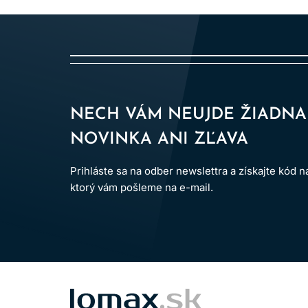
BEZPEČNOSTNÉ OPATRENIA:
Zabráňte kontaktu s očami. Pri zasiahnutí oč
Nepoužívajte na farbenie mihalníc a obočia.
Používajte vhodné ochranné rukavice.
Uchovávajte mimo dosahu detí.
NECH VÁM NEUJDE ŽIADNA
Výrobok je určený len na
profesionálne použ
NOVINKA ANI ZĽAVA
Po aplikácii vlasy dôkladne opláchnite.
Prihláste sa na odber newslettra a získajte kód 
Dodržiavanie uvedených pokynov pomáha minimal
ktorý vám pošleme na e-mail.
LOMAX