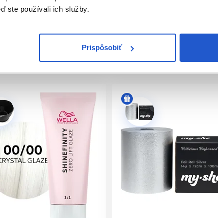
 na zintenzívnenie výsledku.
ď ste používali ich služby.
h tónoch aj ako farebný booster.
Prispôsobiť
čas celého Shinefinity servisu a zaisťuje tak nulové zosvetlen
. Pre správnu funkciu technológie je nutné používať iba vyvíja
aka čomu sa aplikuje bez odkvapkávania. Nanáša sa pomocou a
minút. Vlasy je nutné dôkladne opláchnuť. Na následnú starost