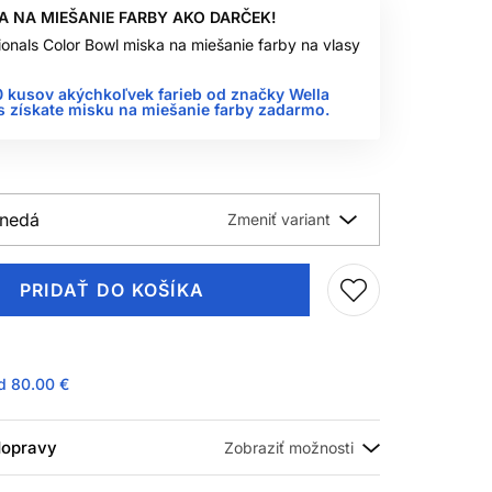
A NA MIEŠANIE FARBY AKO DARČEK!
ionals Color Bowl miska na miešanie farby na vlasy
0 kusov akýchkoľvek farieb od značky Wella
s získate misku na miešanie farby zadarmo.
hnedá
PRIDAŤ DO KOŠÍKA
ad
80.00 €
 dopravy