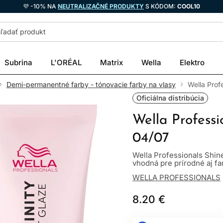
💜 -10% NA
NEUTRALIZAČNÉ PRODUKTY
S KÓDOM:
COOL10
Subrina
L'ORÉAL
Matrix
Wella
Elektro
Demi-permanentné farby - tónovacie farby na vlasy
Wella Prof
Oficiálna distribúcia
Wella Professi
04/07
Wella Professionals Shin
vhodná pre prírodné aj far
WELLA PROFESSIONALS
8.20 €