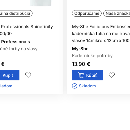
iálna distribúcia
Odporúčame
Naša značk
cie. Pred použitím si pozorne prečítajte návod a dôsledne ho d
 Professionals Shinefinity
My-She Foilicious Embosse
00/00
kadernícka fólia na melírova
vlasov 14mikro x 12cm x 10
 Professionals
čné farby na vlasy
My-She
entačný test kožnej znášanlivosti vykonaný
48 hodín pred každým
Kadernícke potreby
 stranu predlaktia) a nechajte pôsobiť. Ak sa počas testu alebo
 €
13.90 €
vajte.
Kúpiť
Kúpiť
ladom ㅤ
Skladom ㅤ
kodenú pokožku hlavy,
 na farbenie vlasov,
tovanie čiernou henou.