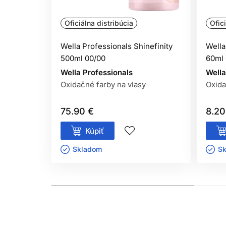
BEZPEČNOSTNÉ UPOZORNENIE
Oficiálna distribúcia
Ofic
Farby na vlasy môžu vyvolať vážne alergické reak
osoby mladšie ako 16 rokov.
Wella Professionals Shinefinity
Wella
500ml 00/00
60ml 
TEST KOŽNEJ ZNÁŠANLIVOSTI
Wella Professionals
Wella
Oxidačné farby na vlasy
Oxida
Aby sa predišlo alergickej reakcii, musí byť ori
farby na čistú, suchú pokožku (napr. na vnútornú
75.90 €
8.20
začervenanie alebo iné reakcie, výrobok nepouží
Kúpiť
NEFARBIŤ VLASY, AK:
Skladom ㅤ
Sk
máte vyrážky, citlivú, podráždenú alebo poš
ste v minulosti zaznamenali alergickú reakciu
ste už mali alergickú reakciu na dočasné te