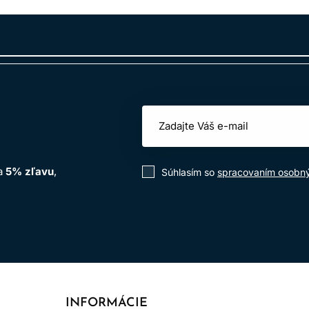
í ich okamžite dôkladne vypláchnite vodou.
itie v kaderníckych salónoch
.
na
5% zľavu
,
Súhlasím so
spracovaním osobn
izovať riziko alergických reakcií a zabezpečuje bezpečné pou
INFORMÁCIE