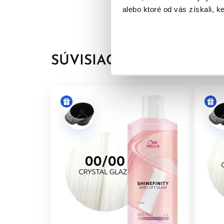
Je možné ju primiešať do permanentnej farby
alebo ktoré od vás získali, ke
Dostupná v prirodzených, studených a teplýc
Balanced Ph Technology:
SÚVISIACE PRODUKTY
Táto unikátna technológia reguluje hodnoty pH po
je nutné farbu zmývať šampónom ani neutralizovať
Shinefinity Activator – Brush & Bowl 2%.
Aplikácia:
Shinefinity má konzistenciu gélového krému, vď
či suchých vlasov a necháva sa pôsobiť 10 – 20 
poprípade Elements.
---