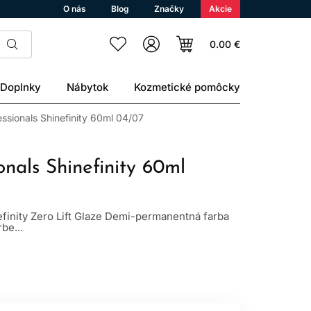
O nás
Blog
Značky
Akcie
0.00 €
Doplnky
Nábytok
Kozmetické pomôcky
essionals Shinefinity 60ml 04/07
onals Shinefinity 60ml
efinity Zero Lift Glaze Demi-permanentná farba
be...