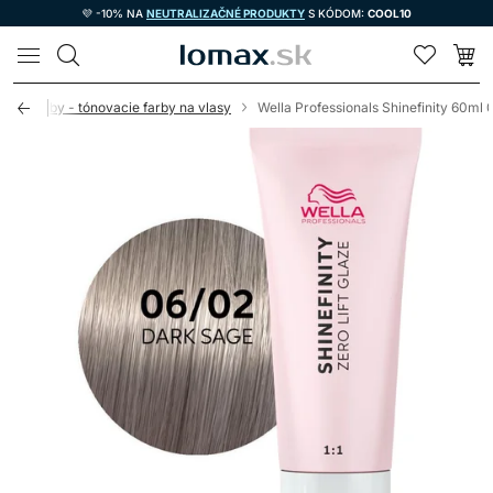
💜 -10% NA
NEUTRALIZAČNÉ PRODUKTY
S KÓDOM:
COOL10
LOMAX
né farby - tónovacie farby na vlasy
Wella Professionals Shinefinity 60ml 