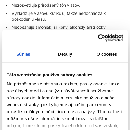
Nezosvetľuje prirodzený tón vlasov.
Vyhladzuje vlasovú kutikulu, takže nedochádza k
poškodeniu vlasu.
Neobsahuje amoniak, silikóny, alkoholy ani zložky
živočíšneho pôvodu.
Postavená na Balanced Ph Technology pre reguláciu pH.
Pohodlne a čisto sa aplikuje a pôsobí maximálne 20 minút.
Súhlas
Detaily
O cookies
Vhodná na farbenie, oživenie farby alebo na korekciu a
vyrovnávanie farby bez rizika vrstvenia pigmentov.
Ideálne pre balayage a ďalšie pokročilé farbiace techniky.
Táto webstránka používa súbory cookies
Je možné ju primiešať do permanentnej farby na
Na prispôsobenie obsahu a reklám, poskytovanie funkcií
zintenzívnenie výsledku.
sociálnych médií a analýzu návštevnosti používame
Dostupná v prirodzených, studených a teplých tónoch aj
súbory cookie. Informácie o tom, ako používate naše
ako farebný booster.
webové stránky, poskytujeme aj našim partnerom v
ZOBRAZIŤ VIAC
oblasti sociálnych médií, inzercie a analýzy. Títo partneri
Balanced Ph Technology:
môžu príslušné informácie skombinovať s ďalšími
Táto unikátna technológia reguluje hodnoty pH počas celého
údajmi, ktoré ste im poskytli alebo ktoré od vás získali,
Parametre