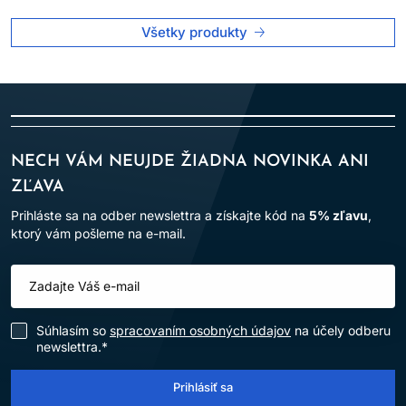
BEZPEČNOSTNÉ OPATRENIA:
Všetky produkty
Zabráňte kontaktu s očami. Pri zasiahnutí očí ich okamžite
dôkladne vypláchnite vodou.
Nepoužívajte na farbenie mihalníc a obočia.
Používajte vhodné ochranné rukavice.
Uchovávajte mimo dosahu detí.
NECH VÁM NEUJDE ŽIADNA NOVINKA ANI
Výrobok je určený len na
profesionálne použitie v
ZĽAVA
kaderníckych salónoch
.
Prihláste sa na odber newslettra a získajte kód na
5% zľavu
,
Po aplikácii vlasy dôkladne opláchnite.
ktorý vám pošleme na e-mail.
Dodržiavanie uvedených pokynov pomáha minimalizovať riziko
alergických reakcií a zabezpečuje bezpečné používanie
výrobku.
Súhlasím so
spracovaním osobných údajov
na účely odberu
newslettra.*
Prihlásiť sa