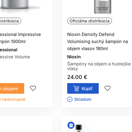
istribúcia
Oficiálna distribúcia
essional Impressive
Nioxin Density Defend
mpón 1000ml
Volumising suchý šampón na
objem vlasov 180ml
essional
essive Volume
Nioxin
Šampóny na objem a hustejšie
vlasy
24.00 €
 záujem
Kúpiť
e nedostupné
Skladom ㅤ