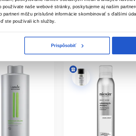
Šampóny na objem a hustejšie
o používate naše webové stránky, poskytujeme aj našim partner
vlasy
to partneri môžu príslušné informácie skombinovať s ďalšími údaj
24.20 €
ď ste používali ich služby.
ť
Kúpiť
ㅤ
Skladom ㅤ
Prispôsobiť