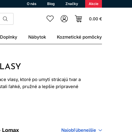
O nás
Blog
Značky
Akcie
0.00 €
Doplnky
Nábytok
Kozmetické pomôcky
VLASY
 vlasy, ktoré po umytí strácajú tvar a
stali ľahké, pružné a lepšie pripravené
 a usadeniny, ktoré môžu vlasy pri
že byť dobrým základom vašej rutiny.
ým stylingom a správnym fénovaním od
• Lomax
Najobľúbenejšie