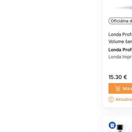
Hydratácia vlasov
10
Oficiálna d
Londa Prof
Volume ša
Londa Prof
Londa Impr
15.30 €
Mám
Aktuáln