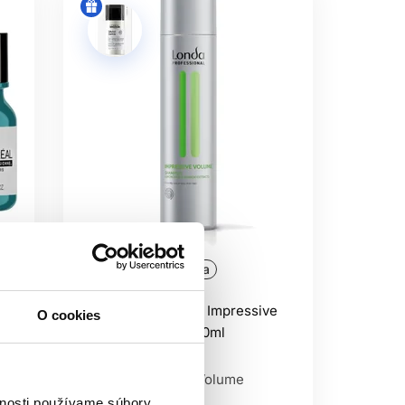
Oficiálna distribúcia
Londa Professional Impressive
O cookies
v1
Volume šampón 250ml
sy
Londa Professional
Londa Impressive Volume
vnosti používame súbory