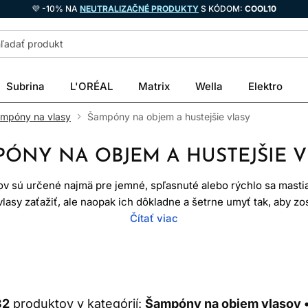
💜 -10% NA
NEUTRALIZAČNÉ PRODUKTY
S KÓDOM:
COOL10
Subrina
L'ORÉAL
Matrix
Wella
Elektro
ampóny na vlasy
Šampóny na objem a hustejšie vlasy
ÓNY NA OBJEM A HUSTEJŠIE 
 sú určené najmä pre jemné, spľasnuté alebo rýchlo sa mastiace
vlasy zaťažiť, ale naopak ich dôkladne a šetrne umyť tak, aby zo
 šampón na objem vlasov pomáha odstrániť maz, zvyšky stylingu
Čítať viac
korienkoch zbytočne zaťažovať.
nšie, nadýchanejšie a prirodzene upravene, šampón na objem mô
ho skombinujete s ľahkým
kondicionérom
iba do dĺžok, objemov
korienkov.
32
produktov v kategórií:
Šampóny na objem vlasov 