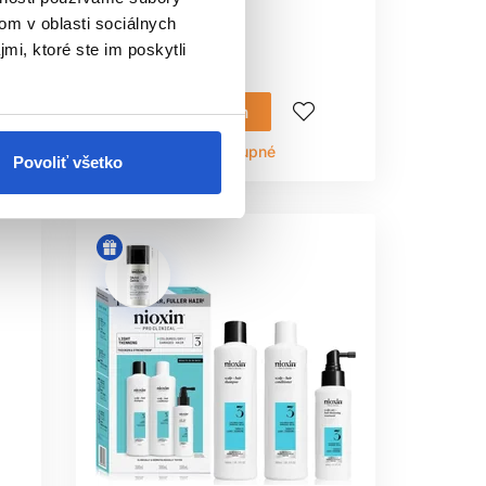
om v oblasti sociálnych
mi, ktoré ste im poskytli
7.10 €
Mám záujem
Aktuálne nedostupné
Povoliť všetko