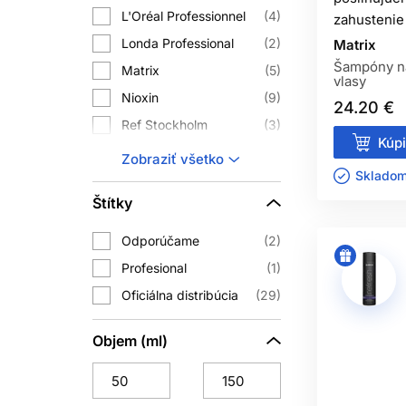
PRE KO
L'Oréal Professionnel
4
zahustenie
Objemové šampóny sú ideálne pre jemn
Londa Professional
2
Matrix
Vhodné sú aj vtedy, ak m
Šampóny na
Matrix
5
vlasy
Ak máte suché, poškodené alebo chem
Nioxin
9
24.20 €
Dôležité je nájsť rovnováh
Ref Stockholm
3
Kúpi
Subrina Professional
5
AKO POUŽ
Zobraziť všetko
Skladom 
Wella Professionals
3
Pre lepší efekt naneste šampón najmä 
Štítky
ich pri oplachovaní jemne umyje sa
Odporúčame
2
Po umytí používajte kondicionér opa
Profesional
1
Pre ešte väčší objem vlas
Oficiálna distribúcia
29
Objem (ml)
JE ŠAMPÓN 
Závisí od typu vlasov a pokožky hlavy