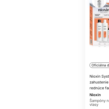
Oficiálna d
Nioxin Syst
zahustenie 
rednúce fa
Nioxin
Šampóny na
vlasy