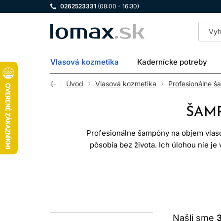
0262523331
(08:00 - 16:30)
LOMAX
Vlasová kozmetika
Kadernícke potreby
Úvod
Vlasová kozmetika
Profesionálne š
ŠAMP
Profesionálne šampóny na objem vlasov
pôsobia bez života. Ich úlohou nie je 
na ďalšiu úpravu. Správne zvolený
Ak túžite po účese, ktorý pôsobí pl
Najlepší efekt dosiahnete vtedy, keď 
Našli sme