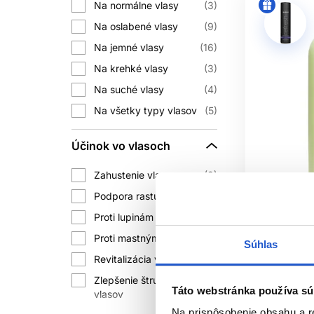
Na normálne vlasy
3
Na oslabené vlasy
9
Na jemné vlasy
16
Na krehké vlasy
3
Na suché vlasy
4
Na všetky typy vlasov
5
Účinok vo vlasoch
Zahustenie vlasov
8
Podpora rastu vlasov
5
Oficiálna d
Proti lupinám
3
Proti mastným vlasom
4
Subrina RE
Súhlas
šampón na 
Revitalizácia vlasov
6
Subrina Pr
Zlepšenie štruktúry
3
Táto webstránka používa sú
Šampóny na
vlasov
vlasy
Na prispôsobenie obsahu a r