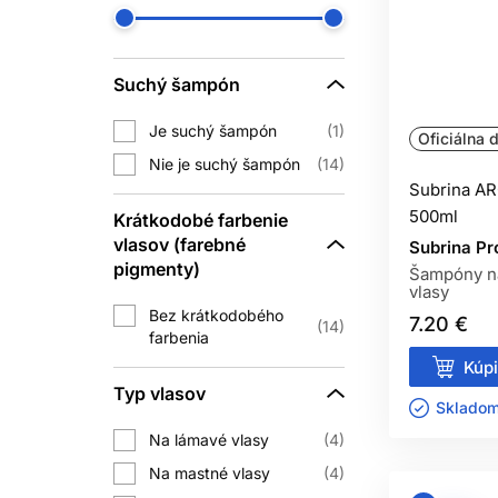
Ak vám pravidelné umývanie vyhov
Suchý šampón
POMÔŽE ŠAM
Je suchý šampón
Šampón môže zlepšiť vzhľad vlasov, ic
1
Oficiálna d
vlasov alebo mastnú pokožku, vhod
Nie je suchý šampón
14
Subrina A
500ml
Krátkodobé farbenie
AKÝ JE ROZDIE
vlasov (farebné
Subrina Pr
pigmenty)
Objemový šampón je zvyčajne ľahší 
Šampóny na
vlasy
poškodené, suché alebo chemicky namáh
Bez krátkodobého
7.20 €
14
farbenia
Kúpi
MÔŽEM POUŽ
Typ vlasov
Skladom 
Áno, mnohé profesionálne šampóny na
Na lámavé vlasy
4
sledovať konkrétne odporúčanie v
Na mastné vlasy
4