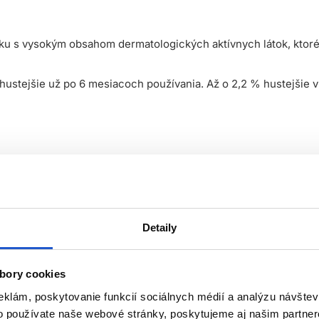
ožku s vysokým obsahom dermatologických aktívnych látok, ktor
hustejšie už po 6 mesiacoch používania. Až o 2,2 % hustejšie v
BODYFYING ŠAMPÓN PRE OBJEM
j hustoty vlasov. Vlasy sú hustejšie a žiarivejšie. [EXTRA ÚČ
é môžu nepriaznivo ovplyvniť zdravý rast vlasov.
Detaily
vú pokožku a vlasy. Napeňte najjemnejšou časťou končekov prs
mžite vypláchnite dostatočným množstvom vody.
bory cookies
eklám, poskytovanie funkcií sociálnych médií a analýzu návšte
o používate naše webové stránky, poskytujeme aj našim partner