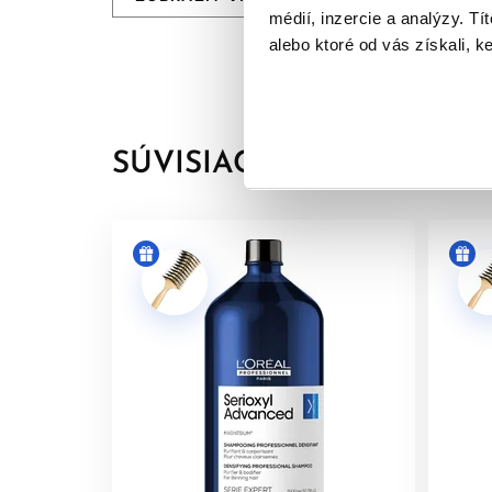
médií, inzercie a analýzy. Tí
alebo ktoré od vás získali, ke
**Po 6 týždňoch používania Density Activator 5 d
SÚVISIACE PRODUKTY