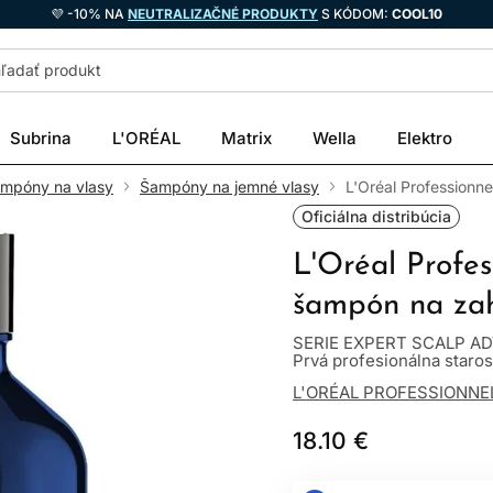
💜 -10% NA
NEUTRALIZAČNÉ PRODUKTY
S KÓDOM:
COOL10
Subrina
L'ORÉAL
Matrix
Wella
Elektro
ampóny na vlasy
Šampóny na jemné vlasy
L'Oréal Professionn
Oficiálna distribúcia
L'Oréal Profe
šampón na zah
SERIE EXPERT SCALP ADV
Prvá profesionálna starostl
L'ORÉAL PROFESSIONNE
18.10 €