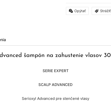
Opýtať
Stráži
nia
 Advanced šampón na zahustenie vlasov 3
SERIE EXPERT
SCALP ADVANCED
Serioxyl Advanced pre stenčené vlasy