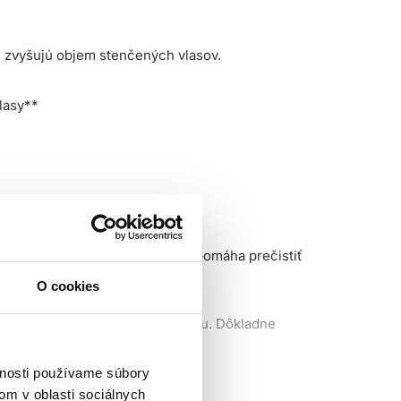
é zvyšujú objem stenčených vlasov.
lasy**
INNÉ Obohatený o magnézium*, napomáha prečistiť
O cookies
tov, kým nevytvoríte jemnú penu. Dôkladne
vnosti používame súbory
om v oblasti sociálnych