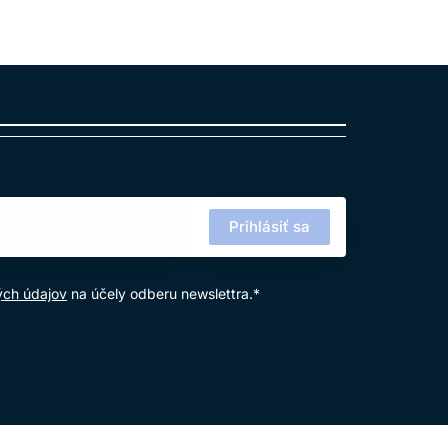
Prihlásiť sa
ých údajov
na účely odberu newslettra.*