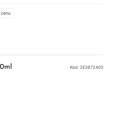
ť cenu
00ml
Kód: 2E3872400