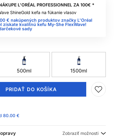
NÁKUPE L'ORÉAL PROFESSIONNEL ZA 100€ *
ave ShineGold kefa na fúkanie vlasov
100 € nakúpených produktov značky L'Oréal
l získate kvalitnú kefu My-She FlexWave!
 darčekové sady
500ml
1500ml
PRIDAŤ DO KOŠÍKA
ad
80.00 €
 dopravy