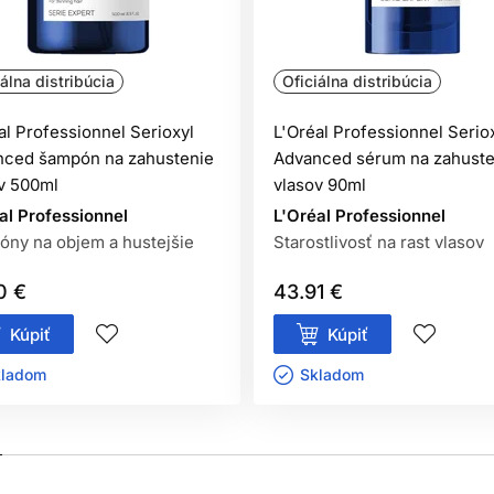
iálna distribúcia
Oficiálna distribúcia
al Professionnel Serioxyl
L'Oréal Professionnel Serio
nced šampón na zahustenie
Advanced sérum na zahuste
v 500ml
vlasov 90ml
al Professionnel
L'Oréal Professionnel
ny na objem a hustejšie
Starostlivosť na rast vlasov
0 €
43.91 €
Kúpiť
Kúpiť
ladom ㅤ
Skladom ㅤ