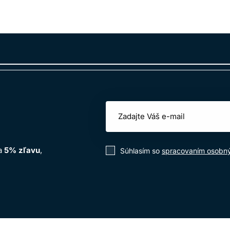
na
5% zľavu
,
Súhlasím so
spracovaním osobn