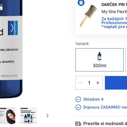
DARČEK PRI 
My-She FlexW
Za každých 
Professionne
*neplatí pre
Variant:
300ml
Skladom 4
Doprava ZADARMO n
Prezrite si možnosti