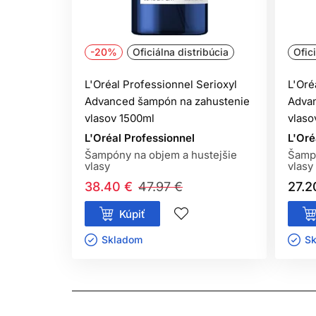
-20%
Oficiálna distribúcia
Ofic
L'Oréal Professionnel Serioxyl
L'Oré
Advanced šampón na zahustenie
Adva
vlasov 1500ml
vlaso
L'Oréal Professionnel
L'Oré
Šampóny na objem a hustejšie
Šampó
vlasy
vlasy
38.40 €
47.97 €
27.2
Kúpiť
Skladom ㅤ
Sk