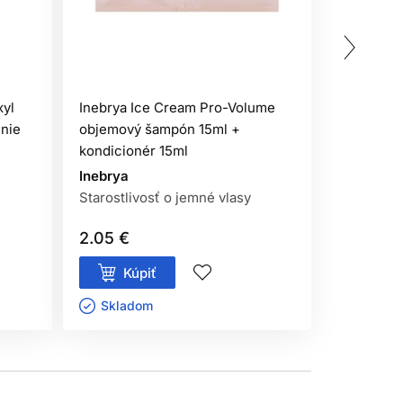
Oficiálna
Profesion
xyl
Inebrya Ice Cream Pro-Volume
Subrina P
nie
objemový šampón 15ml +
micelárny
kondicionér 15ml
Subrina P
Inebrya
Šampóny n
vlasy
Starostlivosť o jemné vlasy
2.05 €
13.90 €
Kúpiť
Má
Skladom ㅤ
Aktuál