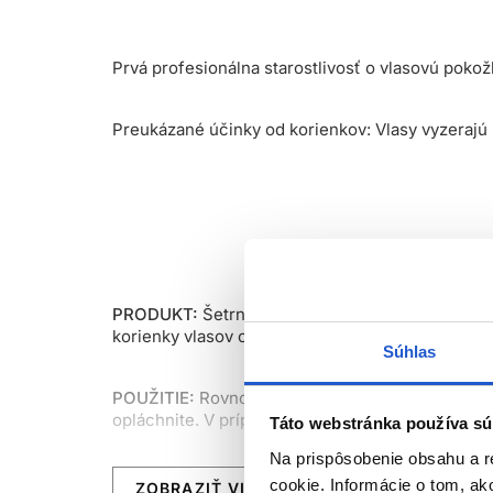
Prvá profesionálna starostlivosť o vlasovú pok
Preukázané účinky od korienkov: Vlasy vyzerajú 
PRODUKT:
Šetrne čistí a dodáva pocit obnovene
korienky vlasov od nahromadených nečistôt, ktor
Súhlas
POUŽITIE:
Rovnomerne aplikujte na mokrú vlaso
opláchnite. V prípade kontaktu s očami ich oka
Táto webstránka používa sú
Na prispôsobenie obsahu a r
*Magnéziová soľ.
cookie. Informácie o tom, ak
ZOBRAZIŤ VIAC