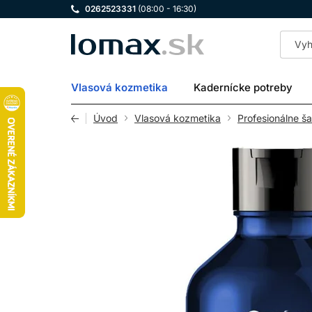
0262523331
(08:00 - 16:30)
LOMAX
Vlasová kozmetika
Kadernícke potreby
Úvod
Vlasová kozmetika
Profesionálne š