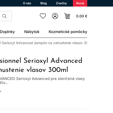
O nás
Blog
Značky
Akcie
0.00 €
Doplnky
Nábytok
Kozmetické pomôcky
el Serioxyl Advanced šampón na zahustenie vlasov 300ml
ssionnel Serioxyl Advanced
ustenie vlasov 300ml
ANCED Serioxyl Advanced pre stenčené vlasy
iv...
L