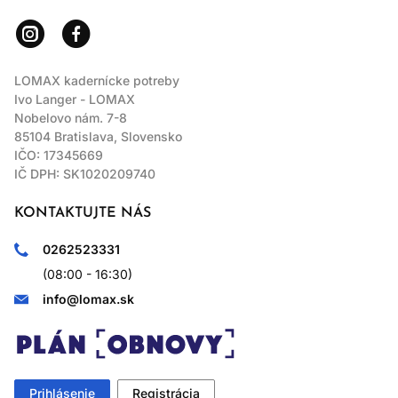
LOMAX kadernícke potreby
Ivo Langer - LOMAX
Nobelovo nám. 7-8
85104 Bratislava, Slovensko
IČO: 17345669
IČ DPH: SK1020209740
KONTAKTUJTE NÁS
0262523331
(08:00 - 16:30)
info@lomax.sk
Prihlásenie
Registrácia