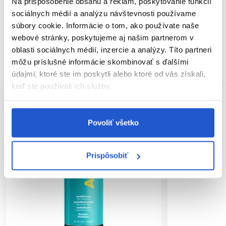
Na prispôsobenie obsahu a reklám, poskytovanie funkcií
sociálnych médií a analýzu návštevnosti používame
Hodnotenia
súbory cookie. Informácie o tom, ako používate naše
webové stránky, poskytujeme aj našim partnerom v
oblasti sociálnych médií, inzercie a analýzy. Títo partneri
SÚVISIACE PRODUKTY
môžu príslušné informácie skombinovať s ďalšími
údajmi, ktoré ste im poskytli alebo ktoré od vás získali,
keď ste používali ich služby.
Povoliť všetko
Prispôsobiť