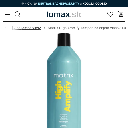
💜 -10% NA
NEUTRALIZAČNÉ PRODUKTY
S KÓDOM:
COOL10
LOMAX
Šampóny na jemné vlasy
Matrix High Amplify šampón na objem vlasov 10