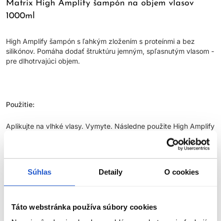
Matrix High Amplify šampón na objem vlasov
1000ml
High Amplify šampón s ľahkým zložením s proteínmi a bez
silikónov. Pomáha dodať štruktúru jemným, spľasnutým vlasom -
pre dlhotrvajúci objem.
Použitie:
Aplikujte na vlhké vlasy. Vymyte. Následne použite High Amplify
kondicionér. V prípade kontaktu s očami ich okamžite vymyte.
Parametre
Súhlas
Detaily
O cookies
Video
Táto webstránka používa súbory cookies
Značka