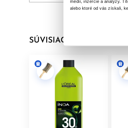
médií, inzercie a analýzy. Tí
moderného salónneho farebného efektu.
alebo ktoré od vás získali, ke
INOA ponúka všetko, čo sa očakáva od modernej pr
vlasov a ochranu pred vysušením až po dobu 6 tý
SÚVISIACE PRODUKTY
Profe
L'Oréal farba na vlasy bez amoniaku INOA je na
Keďže neobsahuje amoniak, farbenie je príjemnejš
klientky citlivé na klasický zápach permanentnýc
Ako permanentná farba na vlasy poskytuje INOA dl
elegantný farebný výsledok bez matného alebo z
medené, červené, popolavé, zlaté aj studené far
Inoa farba na vlasy je vhodná pre profesionálne f