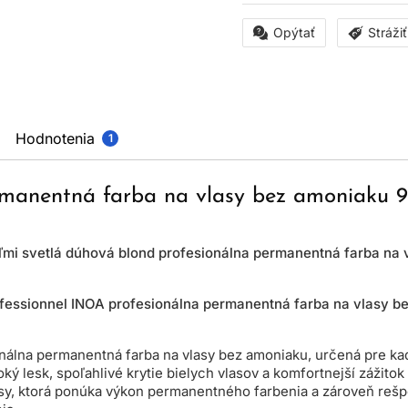
Opýtať
Stráži
Hodnotenia
1
rmanentná farba na vlasy bez amoniaku 9
eľmi svetlá dúhová blond profesionálna permanentná farba na
ofessionnel INOA profesionálna permanentná farba na vlasy b
onálna permanentná farba na vlasy bez amoniaku, určená pre ka
oký lesk, spoľahlivé krytie bielych vlasov a komfortnejší zážit
lasy, ktorá ponúka výkon permanentného farbenia a zároveň rešp