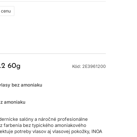
ť cenu
.2 60g
Kód: 2E3961200
 vlasy bez amoniaku
ez amoniaku
dernícke salóny a náročné profesionálne
ok z farbenia bez typického amoniakového
ektuje potreby vlasov aj vlasovej pokožky, INOA