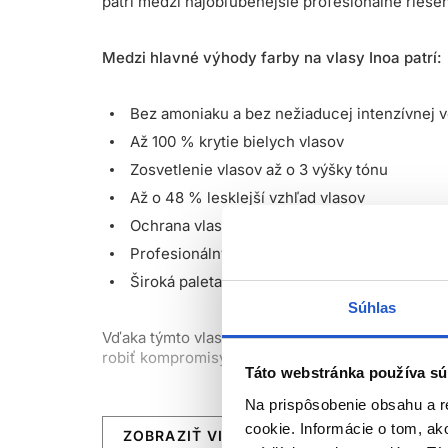
patrí medzi najobľúbenejšie profesionálne riešen
Medzi hlavné výhody farby na vlasy Inoa patrí:
Bez amoniaku a bez nežiaducej intenzívnej 
Až 100 % krytie bielych vlasov
Zosvetlenie vlasov až o 3 výšky tónu
Až o 48 % lesklejší vzhľad vlasov
Ochrana vlasov pred vysušením až po dobu 
Profesionálny výsledok s vysokým rešpekto
Široká paleta odtieňov pre individuálne nami
Súhlas
Vďaka týmto vlastnostiam sú Inoa farby na vlasy
robiť kompromisy v krytí, intenzite farby ani lesk
Táto webstránka používa sú
Na prispôsobenie obsahu a r
Táto farba na vlasy bez amoniaku je vyvinutá na 
cookie. Informácie o tom, ak
žiarivý, rovnomerný a dlhotrvajúci výsledok. Farb
ZOBRAZIŤ VIAC