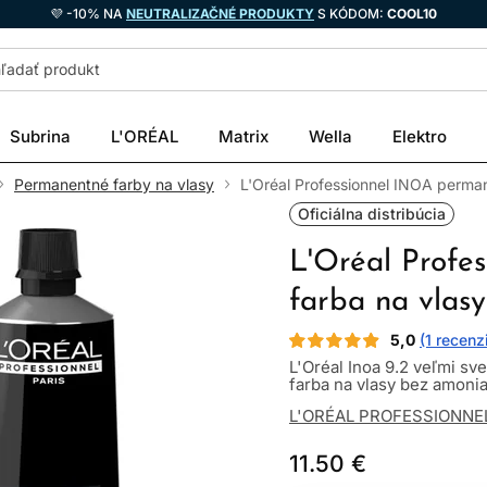
💜 -10% NA
NEUTRALIZAČNÉ PRODUKTY
S KÓDOM:
COOL10
Subrina
L'ORÉAL
Matrix
Wella
Elektro
Permanentné farby na vlasy
L'Oréal Professionnel INOA perma
Oficiálna distribúcia
L'Oréal Profe
farba na vlas
5,0
(1 recenz
L'Oréal Inoa 9.2 veľmi s
farba na vlasy bez amonia
L'ORÉAL PROFESSIONNE
11.50 €