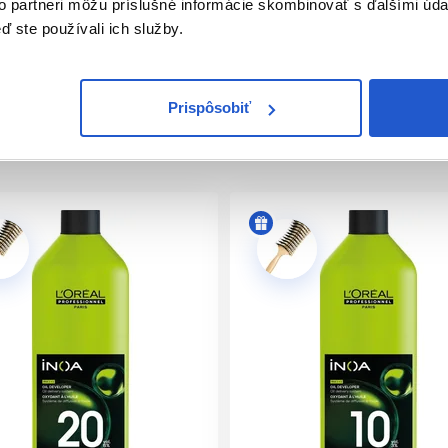
to partneri môžu príslušné informácie skombinovať s ďalšími údaj
ď ste používali ich služby.
ofesionálnej farby: až 100 % krytie bielych vlasov, zosvetlenie 
ždňov. Výsledkom sú vlasy, ktoré pôsobia upravene, hebko, les
Prispôsobiť
sionálna farba na vlasy bez amoniaku pre krásny salónny vý
vrhnutá pre kaderníkov, ktorí chcú zákazníčkam ponúknuť trvác
ie a bez nežiaducej intenzívnej vône. V salóne tak vytvára luxu
h farieb.
hotrvajúci farebný efekt a výbornú intenzitu odtieňa. Vlasy po 
aťaženého vzhľadu. Vďaka širokej škále odtieňov je možné vytv
ebné výsledky.
Prečo si vybrať INOA farbu na vlasy?
arbenie, pri ktorom je dôležitá presnosť, spoľahlivosť a krásny 