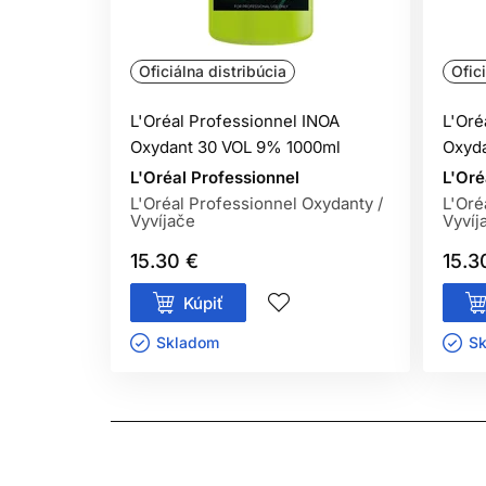
biele vlasy, oživiť svoju prirodzenú farbu, zmen
Oficiálna distribúcia
Ofic
L'Oréal Professionnel INOA
L'Oré
Jednou z najväčších výhod INOA je profesionálne 
Oxydant 30 VOL 9% 1000ml
Oxyd
pričom výsledok zostáva prirodzený, lesklý a ro
L'Oréal Professionnel
L'Oré
L'Oréal Professionnel Oxydanty /
L'Oré
Pre jemnejšie alebo štandardné krytie je možné
Vyvíjače
Vyvíj
odtieňa so základným alebo základným zlatým odt
15.30 €
15.3
náročnejších vlasoch.
Kúpiť
Skladom ㅤ
Sk
INOA nie je určená iba na stmavenie alebo prekry
vlasov až o 3 výšky tónu.
Pri práci s INOA oleo-vyvíjačom možno dosiahnu