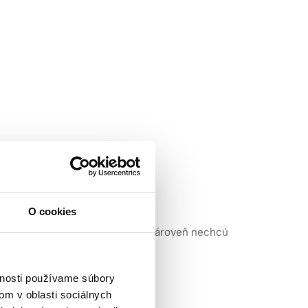
O cookies
litné farbenie bez amoniaku, no zároveň nechcú
vnosti používame súbory
ektívne dostávajú do vlasového vlákna a vytvárajú
om v oblasti sociálnych
a, prehĺbenie prirodzenej farby aj vytvorenie