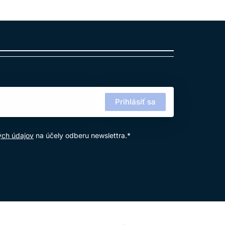
 – od jemnej farebnej zmeny až po výraznejšie
Prihlásiť sa
ých údajov
na účely odberu newslettra.*
 základné odtiene pre prirodzené krytie, zlaté
j hnedé, béžové, mokka, medené a červené odtiene
e módne farbenie. INOA je preto vhodná na
požadovaného výsledku.