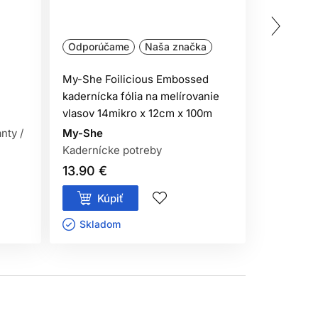
Odporúčame
Naša značka
Oficiálna
My-She Foilicious Embossed
L'Oréal P
 farba na vlasy dosiahnuť až 100 % krytie šedín,
kadernícka fólia na melírovanie
permanent
vlasov 14mikro x 12cm x 100m
amoniaku 
nty /
My-She
L'Oréal P
h vlasov sa používa kombinácia požadovaného
Kadernícke potreby
Oxidačné 
 sýtosť, stabilitu a rovnomerné prekrytie aj pri
13.90 €
11.50 €
Kúpiť
Kúp
Skladom ㅤ
Sklado
žitého vyvíjača aj zosvetlenie prirodzenej farby