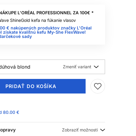
NÁKUPE L'ORÉAL PROFESSIONNEL ZA 100€ *
ave ShineGold kefa na fúkanie vlasov
100 € nakúpených produktov značky L'Oréal
l získate kvalitnú kefu My-She FlexWave!
 darčekové sady
 dúhová blond
PRIDAŤ DO KOŠÍKA
ad
80.00 €
 dopravy