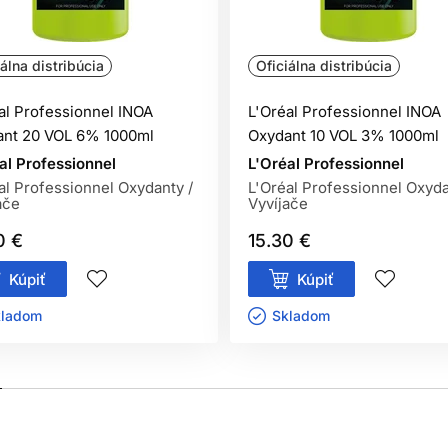
iť odtieň alebo dosiahnuť elegantný salónny efekt bez amoniaku.
iálna distribúcia
Oficiálna distribúcia
Spoľahlivé krytie bielych vlasov
al Professionnel INOA
L'Oréal Professionnel INOA
krytie bielych vlasov. Pri správnom použití dokáže táto L'Oréal
ant 20 VOL 6% 1000ml
Oxydant 10 VOL 3% 1000ml
vnomerný.
al Professionnel
L'Oréal Professionnel
al Professionnel Oxydanty /
L'Oréal Professionnel Oxyda
 pracovať s požadovaným odtieňom, pri vyššom podiele bielyc
ače
Vyvíjače
ieňom rovnakej výšky tónu. Vďaka tomu kaderník dosiahne lepšiu
0 €
15.30 €
Kúpiť
Kúpiť
Zosvetlenie až o 3 výšky odtieňu vlasov
ladom ㅤ
Skladom ㅤ
tie šedín. Táto profesionálna farba na vlasy umožňuje podľa pou
ť: