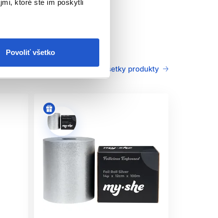
mi, ktoré ste im poskytli
až o 3 výšky tónu, viditeľne lesklejší vzhľad
klo a profesionálne zafarbené.
Povoliť všetko
sledok
Všetky produkty
nu farbu s vysokým komfortom počas aplikácie.
snejší zážitok z farbenia, ktorý ocenia najmä
farbení získavajú prirodzený lesk, hĺbku a
árať prirodzené blond, hnedé, béžové, moka,
výsledok. Je ideálna pre ženy, ktoré chcú zakryť