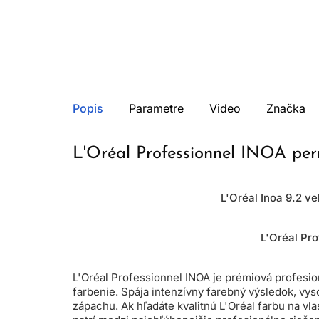
Popis
Parametre
Video
Značka
L'Oréal Professionnel INOA pe
L'Oréal Inoa 9.2 v
L'Oréal Pr
L'Oréal Professionnel INOA je prémiová profesi
farbenie. Spája intenzívny farebný výsledok, vys
zápachu. Ak hľadáte kvalitnú L'Oréal farbu na v