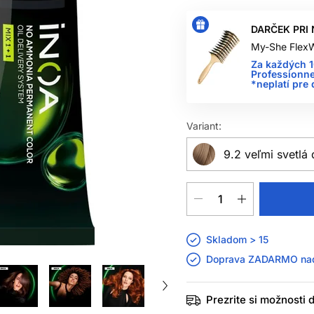
DARČEK PRI 
My-She FlexW
Za každých 
Professionne
*neplatí pre
Variant:
9.2 veľmi svetlá
Skladom > 15
Doprava ZADARMO n
Prezrite si možnosti