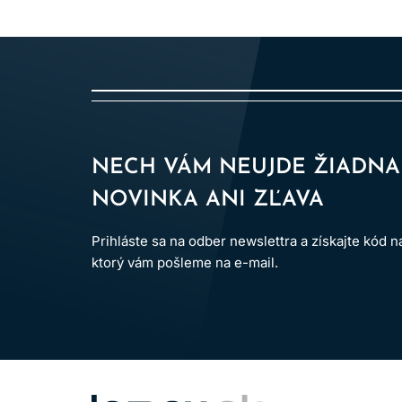
Vyvíjač Inoa 3% 10 vol.
– zosvetlenie vlasov
Vyvíjač Inoa 6% 20 vol.
– zosvetlenie vlasov
Vyvíjač Inoa 9% 30 vol.
– zosvetlenie vlasov
Vďaka tomu je INOA flexibilná permanentná farba
zosvetlenie.
NECH VÁM NEUJDE ŽIADNA
NOVINKA ANI ZĽAVA
Prihláste sa na odber newslettra a získajte kód 
Inoa farby na vlasy ponúkajú bohatú škálu odtieň
ktorý vám pošleme na e-mail.
tóny pre teplejší výsledok, popolavé a studené 
pre výraznejší salónny efekt.
Vďaka širokej ponuke odtieňov je možné vytvára
pravidelné farbenie odrastov, kompletnú zmenu f
LOMAX