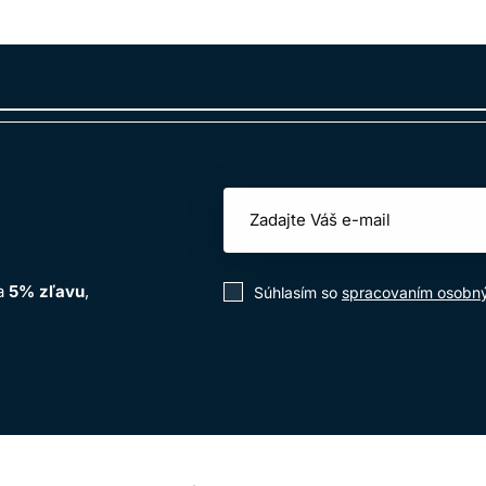
 až o 1 výšku tónu
 až o 2 výšky tónu
 až o 3 výšky tónu
 na vlasy, ktorú môže kaderník prispôsobiť cieľovému výsledku
Široká paleta odtieňov vzorkovníku L'Oréal INOA
na
5% zľavu
,
Súhlasím so
spracovaním osobn
ov pre rôzne typy klientok a farebných služieb. V palete nájdete
odtiene pre neutralizáciu nežiaducich teplých odleskov, ako a
ť veľmi prirodzené výsledky, jemné tónové zmeny aj výraznejši
arby, oživenie dĺžok aj individuálne miešanie odtieňov podľa 