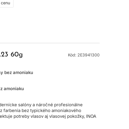
ť cenu
.23 60g
Kód: 2E3941300
asy bez amoniaku
ez amoniaku
dernícke salóny a náročné profesionálne
ok z farbenia bez typického amoniakového
ektuje potreby vlasov aj vlasovej pokožky, INOA