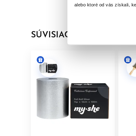
alebo ktoré od vás získali, ke
INOA ponúka všetko, čo sa očakáva od modernej pr
vlasov a ochranu pred vysušením až po dobu 6 tý
SÚVISIACE PRODUKTY
Profe
L'Oréal farba na vlasy bez amoniaku INOA je na
Keďže neobsahuje amoniak, farbenie je príjemnejš
klientky citlivé na klasický zápach permanentnýc
Ako permanentná farba na vlasy poskytuje INOA dl
elegantný farebný výsledok bez matného alebo z
medené, červené, popolavé, zlaté aj studené far
Inoa farba na vlasy je vhodná pre profesionálne f
biele vlasy, oživiť svoju prirodzenú farbu, zmen