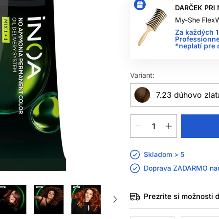
DARČEK PRI 
My-She FlexW
Za každých 
Professionne
*neplatí pre
Variant:
7.23 dúhovo zlat
Skladom > 5
Doprava ZADARMO n
Prezrite si možnosti