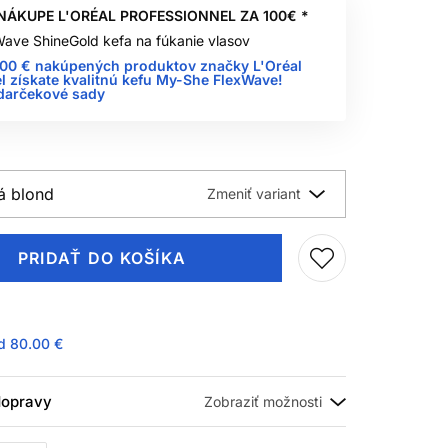
NÁKUPE L'ORÉAL PROFESSIONNEL ZA 100€ *
ave ShineGold kefa na fúkanie vlasov
100 € nakúpených produktov značky L'Oréal
l získate kvalitnú kefu My-She FlexWave!
 darčekové sady
á blond
PRIDAŤ DO KOŠÍKA
ad
80.00 €
 dopravy