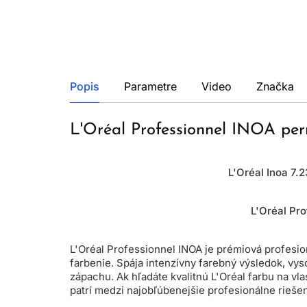
Popis
Parametre
Video
Značka
L'Oréal Professionnel INOA pe
L'Oréal Inoa 7.
L'Oréal Pr
L'Oréal Professionnel INOA je prémiová profesi
farbenie. Spája intenzívny farebný výsledok, vys
zápachu. Ak hľadáte kvalitnú L'Oréal farbu na v
patrí medzi najobľúbenejšie profesionálne riešen