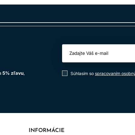
 až o 1 výšku tónu
 až o 2 výšky tónu
 až o 3 výšky tónu
 na vlasy, ktorú môže kaderník prispôsobiť cieľovému výsledku
Široká paleta odtieňov vzorkovníku L'Oréal INOA
na
5% zľavu
,
Súhlasím so
spracovaním osobn
ov pre rôzne typy klientok a farebných služieb. V palete nájdete
odtiene pre neutralizáciu nežiaducich teplých odleskov, ako a
ť veľmi prirodzené výsledky, jemné tónové zmeny aj výraznejši
arby, oživenie dĺžok aj individuálne miešanie odtieňov podľa 
Použitie farby na vlasy Inoa
INFORMÁCIE