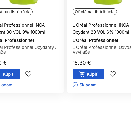
iálna distribúcia
Oficiálna distribúcia
Spoľahlivé krytie bielych vlasov
al Professionnel INOA
L'Oréal Professionnel INOA
krytie bielych vlasov. Pri správnom použití dokáže táto L'Oréal
ant 30 VOL 9% 1000ml
Oxydant 20 VOL 6% 1000ml
vnomerný.
al Professionnel
L'Oréal Professionnel
al Professionnel Oxydanty /
L'Oréal Professionnel Oxyda
 pracovať s požadovaným odtieňom, pri vyššom podiele bielyc
ače
Vyvíjače
ieňom rovnakej výšky tónu. Vďaka tomu kaderník dosiahne lepšiu
0 €
15.30 €
Kúpiť
Kúpiť
Zosvetlenie až o 3 výšky odtieňu vlasov
ladom ㅤ
Skladom ㅤ
tie šedín. Táto profesionálna farba na vlasy umožňuje podľa pou
ť: