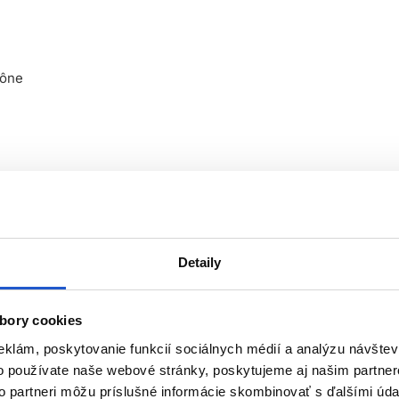
vône
6 týždňov
m k vlasovej pokožke
ešanie farby
Detaily
 skvelou voľbou pre salóny, ktoré chcú ponúknuť klientkam kva
u.
bory cookies
báze olejovej technológie, vďaka ktorej sa farebné pigmenty ef
eklám, poskytovanie funkcií sociálnych médií a analýzu návšte
a na vlasy L'Oréal INOA je ideálna na krytie šedín, zmenu odtieň
o používate naše webové stránky, poskytujeme aj našim partner
to partneri môžu príslušné informácie skombinovať s ďalšími údaj