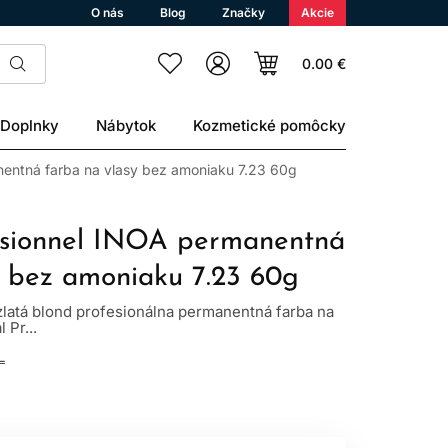
O nás
Blog
Značky
Akcie
0.00 €
Doplnky
Nábytok
Kozmetické pomôcky
nentná farba na vlasy bez amoniaku 7.23 60g
ssionnel INOA permanentná
y bez amoniaku 7.23 60g
zlatá blond profesionálna permanentná farba na
 Pr...
L