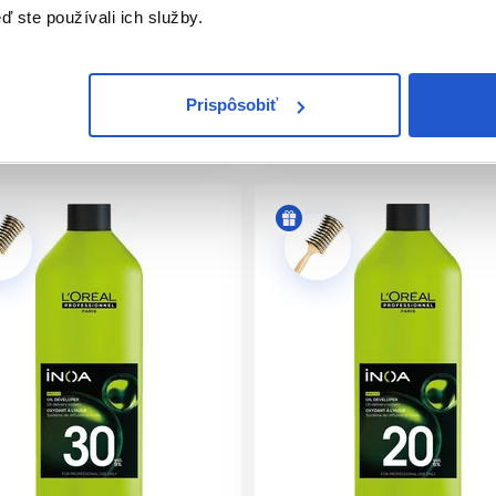
ď ste používali ich služby.
ofesionálnej farby: až 100 % krytie bielych vlasov, zosvetlenie 
ždňov. Výsledkom sú vlasy, ktoré pôsobia upravene, hebko, les
Prispôsobiť
sionálna farba na vlasy bez amoniaku pre krásny salónny vý
vrhnutá pre kaderníkov, ktorí chcú zákazníčkam ponúknuť trvác
ie a bez nežiaducej intenzívnej vône. V salóne tak vytvára luxu
h farieb.
hotrvajúci farebný efekt a výbornú intenzitu odtieňa. Vlasy po 
aťaženého vzhľadu. Vďaka širokej škále odtieňov je možné vytv
ebné výsledky.
Prečo si vybrať INOA farbu na vlasy?
arbenie, pri ktorom je dôležitá presnosť, spoľahlivosť a krásny 
iť odtieň alebo dosiahnuť elegantný salónny efekt bez amoniaku.