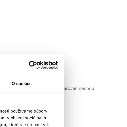
O cookies
litné farbenie bez amoniaku, no zároveň nechcú
ektívne dostávajú do vlasového vlákna a vytvárajú
vnosti používame súbory
a, prehĺbenie prirodzenej farby aj vytvorenie
om v oblasti sociálnych
mi, ktoré ste im poskytli