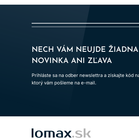
Vyvíjač Inoa 3% 10 vol.
– zosvetlenie vlasov
Vyvíjač Inoa 6% 20 vol.
– zosvetlenie vlasov
Vyvíjač Inoa 9% 30 vol.
– zosvetlenie vlasov
Vďaka tomu je INOA flexibilná permanentná farba
zosvetlenie.
NECH VÁM NEUJDE ŽIADNA
NOVINKA ANI ZĽAVA
Prihláste sa na odber newslettra a získajte kód 
Inoa farby na vlasy ponúkajú bohatú škálu odtieň
ktorý vám pošleme na e-mail.
tóny pre teplejší výsledok, popolavé a studené 
pre výraznejší salónny efekt.
Vďaka širokej ponuke odtieňov je možné vytvára
pravidelné farbenie odrastov, kompletnú zmenu f
LOMAX