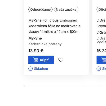
Odporúčame
Naša značka
Ofic
My-She Foilicious Embossed
L'Oré
Jednou z najväčších výhod INOA je profesionálne 
kadernícka fólia na melírovanie
Oxyd
pričom výsledok zostáva prirodzený, lesklý a ro
vlasov 14mikro x 12cm x 100m
L'Oré
My-She
L'Oré
Pre jemnejšie alebo štandardné krytie je možné
Vyvíj
Kadernícke potreby
odtieňa so základným alebo základným zlatým odt
13.90 €
15.3
náročnejších vlasoch.
Kúpiť
Skladom ㅤ
Sk
INOA nie je určená iba na stmavenie alebo prekry
vlasov až o 3 výšky tónu.
Pri práci s INOA oleo-vyvíjačom možno dosiahnu