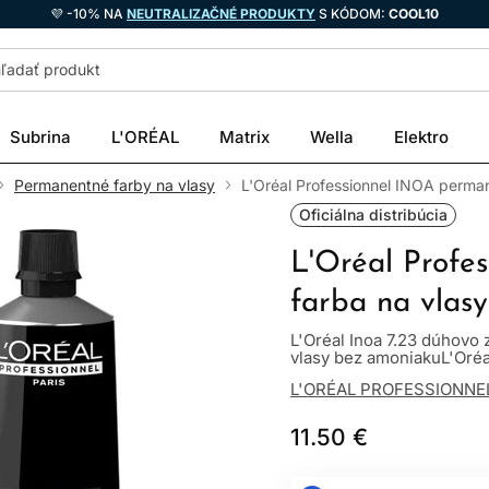
💜 -10% NA
NEUTRALIZAČNÉ PRODUKTY
S KÓDOM:
COOL10
Subrina
L'ORÉAL
Matrix
Wella
Elektro
Permanentné farby na vlasy
L'Oréal Professionnel INOA perma
Oficiálna distribúcia
L'Oréal Profe
farba na vlas
L'Oréal Inoa 7.23 dúhovo 
vlasy bez amoniakuL'Oréal
L'ORÉAL PROFESSIONNE
11.50 €