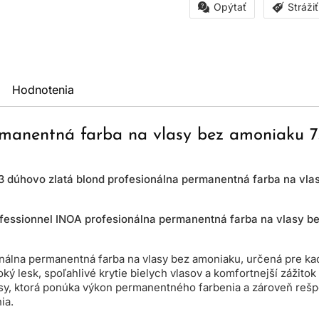
Opýtať
Stráži
Hodnotenia
rmanentná farba na vlasy bez amoniaku 7
23 dúhovo zlatá blond profesionálna permanentná farba na vl
ofessionnel INOA profesionálna permanentná farba na vlasy b
onálna permanentná farba na vlasy bez amoniaku, určená pre ka
oký lesk, spoľahlivé krytie bielych vlasov a komfortnejší zážit
lasy, ktorá ponúka výkon permanentného farbenia a zároveň rešp
ia.