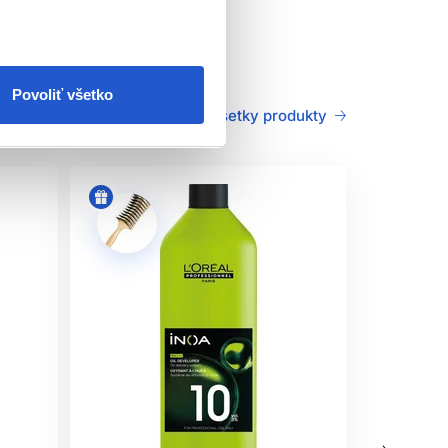
až o 3 výšky tónu, viditeľne lesklejší vzhľad
klo a profesionálne zafarbené.
Povoliť všetko
sledok
Všetky produkty
nu farbu s vysokým komfortom počas aplikácie.
snejší zážitok z farbenia, ktorý ocenia najmä
farbení získavajú prirodzený lesk, hĺbku a
árať prirodzené blond, hnedé, béžové, moka,
výsledok. Je ideálna pre ženy, ktoré chcú zakryť