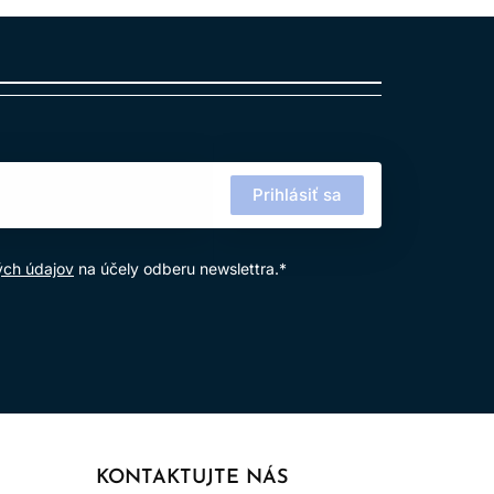
 – od jemnej farebnej zmeny až po výraznejšie
Prihlásiť sa
ých údajov
na účely odberu newslettra.*
 základné odtiene pre prirodzené krytie, zlaté
j hnedé, béžové, mokka, medené a červené odtiene
e módne farbenie. INOA je preto vhodná na
požadovaného výsledku.
KONTAKTUJTE NÁS