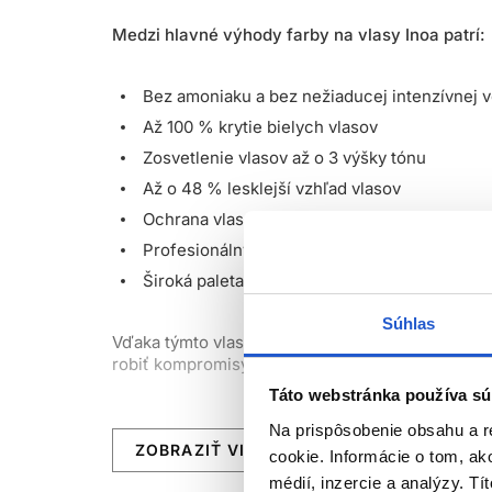
Medzi hlavné výhody farby na vlasy Inoa patrí:
Bez amoniaku a bez nežiaducej intenzívnej 
Až 100 % krytie bielych vlasov
Zosvetlenie vlasov až o 3 výšky tónu
Až o 48 % lesklejší vzhľad vlasov
Ochrana vlasov pred vysušením až po dobu 
Profesionálny výsledok s vysokým rešpekto
Široká paleta odtieňov pre individuálne nami
Súhlas
Vďaka týmto vlastnostiam sú Inoa farby na vlasy
robiť kompromisy v krytí, intenzite farby ani lesk
Táto webstránka používa sú
Táto farba na vlasy bez amoniaku je vyvinutá na 
Na prispôsobenie obsahu a r
žiarivý, rovnomerný a dlhotrvajúci výsledok. Farb
ZOBRAZIŤ VIAC
cookie. Informácie o tom, ak
moderného salónneho farebného efektu.
médií, inzercie a analýzy. Tí