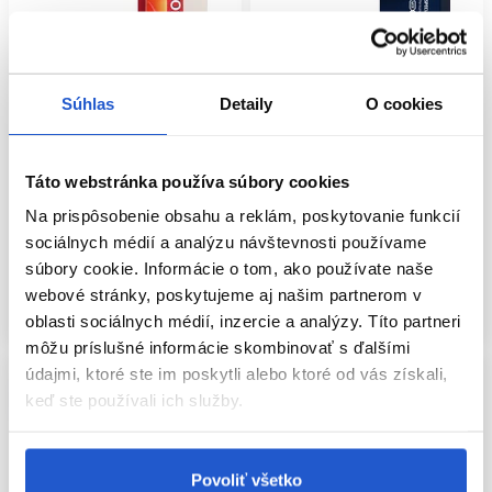
Oficiálna distribúcia
Oficiálna distribúcia
Súhlas
Detaily
O cookies
Wella Professionals Koleston
Wella Professionals Color Touch
Perfect ME+ Special Blonde 12/81
Vibrant Reds 5/5 60ml
60ml
Táto webstránka používa súbory cookies
Wella Professionals
Wella Professionals
Oxidačné farby na vlasy
Wella Koleston Perfect ME+
Na prispôsobenie obsahu a reklám, poskytovanie funkcií
sociálnych médií a analýzu návštevnosti používame
9.75 €
9.75 €
súbory cookie. Informácie o tom, ako používate naše
Kúpiť
Kúpiť
webové stránky, poskytujeme aj našim partnerom v
Skladom ㅤ
Skladom ㅤ
oblasti sociálnych médií, inzercie a analýzy. Títo partneri
môžu príslušné informácie skombinovať s ďalšími
údajmi, ktoré ste im poskytli alebo ktoré od vás získali,
keď ste používali ich služby.
Povoliť všetko