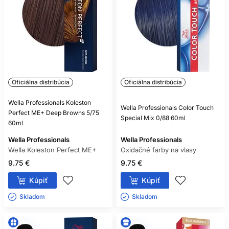
POTREBUJE KAŽDÁ OXIDAČNÁ
FARBA VYVÍJAČ?
Takmer všetky áno, ale vždy sa riaďte označením
konkrétneho produktu.
MÔŽEM ZMIEŠAŤ FARBU A
Oficiálna distribúcia
Oficiálna distribúcia
OXIDANT RÔZNYCH ZNAČIEK?
Wella Professionals Koleston
Iba ak to výrobca výslovne povoľuje; bezpečnou voľbou je
Wella Professionals Color Touch
Perfect ME+ Deep Browns 5/75
kompatibilný systém jednej rady.
Special Mix 0/88 60ml
60ml
ZOSVETLÍ SVETLÁ FARBA TMAVÉ
Wella Professionals
Wella Professionals
Wella Koleston Perfect ME+
FARBENÉ VLASY?
Oxidačné farby na vlasy
9.75 €
9.75 €
Spravidla nie spoľahlivo, pretože oxidačná farba bežne
nezosvetľuje už vytvorený umelý pigment.
Kúpiť
Kúpiť
Skladom ㅤ
Skladom ㅤ
JE BEZAMONIAKOVÁ FARBA
NEALERGÉNNA?