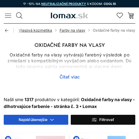
💜 -10% NA
NEUTRALIZAČNÉ PRODUKTY
S KÓDOM:
COOL10
LOMAX
Úvod
Vlasová kozmetika
Farby na vlasy
Oxidačné farby na vlasy
OXIDAČNÉ FARBY NA VLASY
Oxidačné farby na vlasy vytvárajú farebný výsledok po
zmiešaní s kompatibilným vyvíjačom alebo oxidantom. Do
tejto skupiny patria permanentné aj viaceré demi-
permanentné systémy, ktoré sa líšia chemizmom, miešacím
Čítať viac
pomerom, časom pôsobenia, schopnosťou zosvetľovať
prirodzený pigment a mierou krytia šedivých vlasov.
Oxidačné farby preto nemožno vyberať iba podľa obrázka
odtieňa. Dôležitý je východiskový podklad, história vlasov,
Našli sme
1317
produktov v kategórií:
Oxidačné farby na vlasy -
cieľová hĺbka a presný návod výrobcu.
dlhotrvajúce farbenie - stránka č. 3 • Lomax
AKO OXIDAČNÉ FARBY
Najobľúbenejšie
Filtrovať
FUNGUJÚ
Po spojení farbiaceho krému alebo gélu s určeným