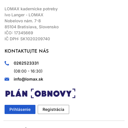
LOMAX kadernícke potreby
Ivo Langer - LOMAX
Nobelovo nám. 7-8
85104 Bratislava, Slovensko
IČO: 17345669
IČ DPH: SK1020209740
KONTAKTUJTE NÁS
0262523331
(08:00 - 16:30)
info@lomax.sk
Prihlásenie
Registrácia