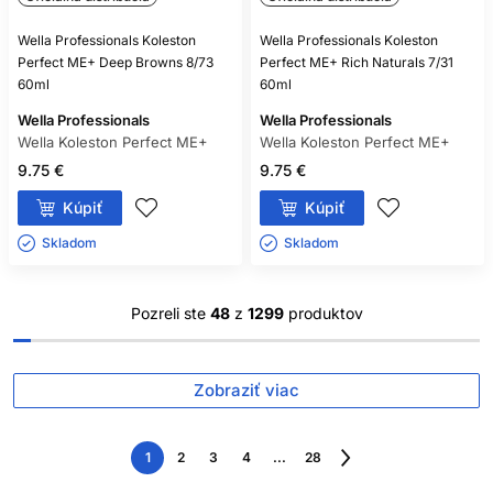
Wella Professionals Koleston
Wella Professionals Koleston
Perfect ME+ Deep Browns 8/73
Perfect ME+ Rich Naturals 7/31
60ml
60ml
Wella Professionals
Wella Professionals
Wella Koleston Perfect ME+
Wella Koleston Perfect ME+
9.75 €
9.75 €
Kúpiť
Kúpiť
Skladom ㅤ
Skladom ㅤ
Pozreli ste
48
z
1299
produktov
Zobraziť viac
1
2
3
4
...
28
Nasledujúca
strana