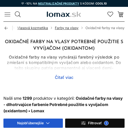
💜 -10% NA
NEUTRALIZAČNÉ PRODUKTY
S KÓDOM:
COOL10
LOMAX
Úvod
Vlasová kozmetika
Farby na vlasy
Oxidačné farby na vlasy
OXIDAČNÉ FARBY NA VLASY POTREBNÉ POUŽITIE S
VYVÍJAČOM (OXIDANTOM)
Oxidačné farby na vlasy vytvárajú farebný výsledok po
zmiešaní s kompatibilným vyvíjačom alebo oxidantom. Do
tejto skupiny patria permanentné aj viaceré demi-
permanentné systémy, ktoré sa líšia chemizmom, miešacím
Čítať viac
pomerom, časom pôsobenia, schopnosťou zosvetľovať
prirodzený pigment a mierou krytia šedivých vlasov.
Oxidačné farby preto nemožno vyberať iba podľa obrázka
odtieňa. Dôležitý je východiskový podklad, história vlasov,
Našli sme
1299
produktov v kategórií:
Oxidačné farby na vlasy
cieľová hĺbka a presný návod výrobcu.
- dlhotrvajúce farbenie Potrebné použitie s vyvíjačom
(oxidantom) • Lomax
AKO OXIDAČNÉ FARBY
FUNGUJÚ
Najobľúbenejšie
Filtrovať
1