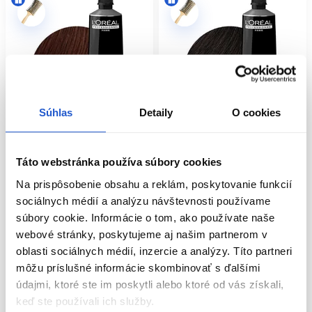
Súhlas
Detaily
O cookies
Táto webstránka používa súbory cookies
Oficiálna distribúcia
Oficiálna distribúcia
Na prispôsobenie obsahu a reklám, poskytovanie funkcií
L'Oréal Professionnel INOA
L'Oréal Professionnel INOA
sociálnych médií a analýzu návštevnosti používame
permanentná farba na vlasy bez
permanentná farba na vlasy bez
súbory cookie. Informácie o tom, ako používate naše
amoniaku 5.5 60g
amoniaku 4.8 60g
webové stránky, poskytujeme aj našim partnerom v
L'Oréal Professionnel
L'Oréal Professionnel
oblasti sociálnych médií, inzercie a analýzy. Títo partneri
Oxidačné farby na vlasy
Oxidačné farby na vlasy
môžu príslušné informácie skombinovať s ďalšími
11.50 €
11.50 €
údajmi, ktoré ste im poskytli alebo ktoré od vás získali,
Kúpiť
Kúpiť
keď ste používali ich služby.