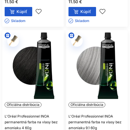
11.50 €
11.50 €
Nie. Aj bezamoniaková oxidačná farba môže obsahovať
Kúpiť
Kúpiť
alergizujúce farbiace látky.
Skladom ㅤ
Skladom ㅤ
Oficiálna distribúcia
Oficiálna distribúcia
L'Oréal Professionnel INOA
L'Oréal Professionnel INOA
permanentná farba na vlasy bez
permanentná farba na vlasy bez
amoniaku 4 60g
amoniaku 9.1 60g