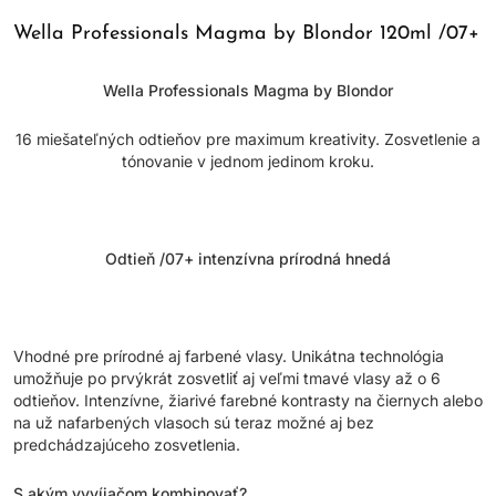
Wella Professionals Magma by Blondor 120ml /07+
Wella Professionals Magma by Blondor
16 miešateľných odtieňov pre maximum kreativity. Zosvetlenie a
tónovanie v jednom jedinom kroku.
Odtieň /07+ intenzívna prírodná hnedá
Vhodné pre prírodné aj farbené vlasy. Unikátna technológia
umožňuje po prvýkrát zosvetliť aj veľmi tmavé vlasy až o 6
odtieňov. Intenzívne, žiarivé farebné kontrasty na čiernych alebo
na už nafarbených vlasoch sú teraz možné aj bez
predchádzajúceho zosvetlenia.
S akým vyvíjačom kombinovať?