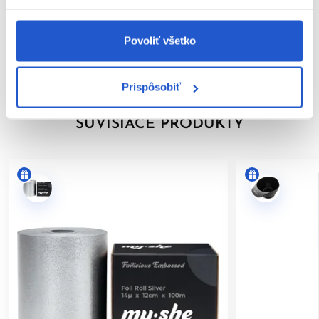
Welloxon Perfect Pastel
Značka
Povoliť všetko
Aplikácia (vždy na suché vlasy):
Hodnotenia
Červené odtiene: bez tepla: 30 - 60 minút, s teplom: 20 -
40 minút
Prispôsobiť
Blond odtiene: bez tepla: 20 - 40 minút, s teplom: 15 - 30
minút
SÚVISIACE PRODUKTY
Po uplynutí doby pôsobenia dôkladne opláchnite s použitím
šampónu. Na zaistenie tónu a trvanlivosti farebného výsledku
použite farbu Wella Professionals MAGMA Post Treatment.
Použitie na už zosvetlené vlasy:
Farebné výsledky MAGMA/89, MAGMA/39, MAGMA/36 môžu
byť príliš intenzívne na veľmi svetlých/už farbených vlasoch. V
takýchto prípadoch vždy najskôr farbite tmavé vlasy a potom
na posledných 5 minút pôsobenia aplikujte na už svetlé vlasy.
Pokiaľ nie sú vyššie uvedené odporúčania dodržané, môže byť