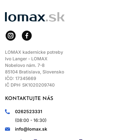
kaderníckych salónoch
.
Po aplikácii vlasy dôkladne opláchnite.
LOMAX
Dodržiavanie uvedených pokynov pomáha minimalizovať riziko
alergických reakcií a zabezpečuje bezpečné používanie
výrobku.
LOMAX kadernícke potreby
Ivo Langer - LOMAX
Nobelovo nám. 7-8
85104 Bratislava, Slovensko
IČO: 17345669
IČ DPH: SK1020209740
KONTAKTUJTE NÁS
0262523331
(08:00 - 16:30)
info@lomax.sk