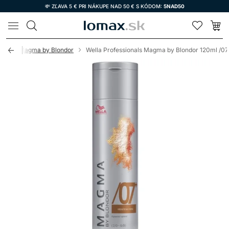
💸 ZĽAVA 5 € PRI NÁKUPE NAD 50 € S KÓDOM:
5NAD50
LOMAX
Wella Magma by Blondor
Wella Professionals Magma by Blondor 120ml /0