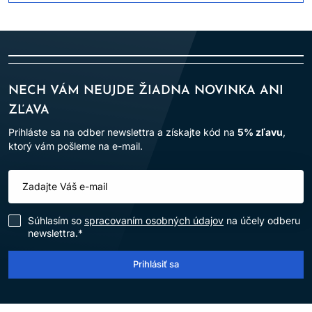
nepoužívajte.
NEFARBIŤ VLASY, AK:
máte vyrážky, citlivú, podráždenú alebo poškodenú
pokožku hlavy,
NECH VÁM NEUJDE ŽIADNA NOVINKA ANI
ste v minulosti zaznamenali alergickú reakciu na farbenie
ZĽAVA
vlasov,
Prihláste sa na odber newslettra a získajte kód na
5% zľavu
,
ste už mali alergickú reakciu na dočasné tetovanie čiernou
ktorý vám pošleme na e-mail.
henou.
BEZPEČNOSTNÉ OPATRENIA:
Zabráňte kontaktu s očami. Pri zasiahnutí očí ich okamžite
Súhlasím so
spracovaním osobných údajov
na účely odberu
dôkladne vypláchnite vodou.
newslettra.*
Nepoužívajte na farbenie mihalníc a obočia.
Používajte vhodné ochranné rukavice.
Prihlásiť sa
Uchovávajte mimo dosahu detí.
Výrobok je určený len na
profesionálne použitie v