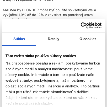
MAGMA by BLONDOR môže byť použité so všetkými Wella
vyvíjačmi 1,9% až do 12% v závislosti na potrebnej úrovni
zosvetlenia a tónu:
Welloxon Perfect / Freelights Developer 12%
- Až 6 úrovní
Welloxon Perfect / Freelights Developer 9%
- Až 5 úrovní
Súhlas
Detaily
O cookies
Welloxon Perfect / Freelights Developer 6%
- Až 4 úrovne
COLOR TOUCH Emulzia 4%
- Až 3 úrovne
Táto webstránka používa súbory cookies
COLOR TOUCH Emulzia 1,9%
- Až 2 úrovne
Na prispôsobenie obsahu a reklám, poskytovanie funkcií
Miešací pomer:
sociálnych médií a analýzu návštevnosti používame
súbory cookie. Informácie o tom, ako používate naše
Odporúčaný pomer miešania pre techniku voľných rúk: 1:
webové stránky, poskytujeme aj našim partnerom v
1,5 - 1: 2 s vyvíjačom Freelights 6%, 9%, 12%
oblasti sociálnych médií, inzercie a analýzy. Títo partneri
ZOBRAZIŤ VIAC
Odporúčaný pomer miešania pre fólie: 1: 1,5 s Welloxonom
môžu príslušné informácie skombinovať s ďalšími
Perfect 6%, 9%, 12%
údajmi, ktoré ste im poskytli alebo ktoré od vás získali,
Odporúčaný pomer miešania pre veľmi jemné výsledky, ako
keď ste používali ich služby.
Parametre
je napríklad služba „Artistic Blending“: 1: 1,5 s prípravkom