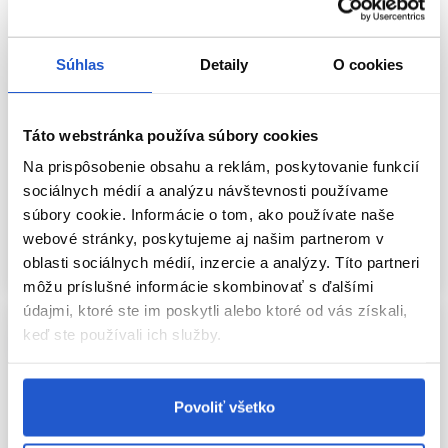
Oficiálna distribúcia
Oficiálna distribúcia
Súhlas
Detaily
O cookies
Wella Professionals Koleston
Wella Professionals Color Touch
Perfect ME+ Pure Naturals 55/02
Vibrant Reds 55/54 60ml
60ml
Táto webstránka používa súbory cookies
Wella Professionals
Wella Professionals
Na prispôsobenie obsahu a reklám, poskytovanie funkcií
Oxidačné farby na vlasy
Wella Koleston Perfect ME+
sociálnych médií a analýzu návštevnosti používame
9.75 €
9.75 €
súbory cookie. Informácie o tom, ako používate naše
Kúpiť
Kúpiť
webové stránky, poskytujeme aj našim partnerom v
oblasti sociálnych médií, inzercie a analýzy. Títo partneri
Skladom ㅤ
Skladom ㅤ
môžu príslušné informácie skombinovať s ďalšími
údajmi, ktoré ste im poskytli alebo ktoré od vás získali,
keď ste používali ich služby.
Povoliť všetko