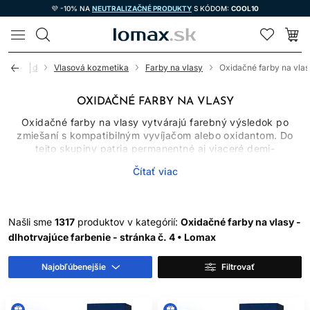
💜 -10% NA
NEUTRALIZAČNÉ PRODUKTY
S KÓDOM:
COOL10
LOMAX
Úvod
Vlasová kozmetika
Farby na vlasy
Oxidačné farby na vla
OXIDAČNÉ FARBY NA VLASY
Oxidačné farby na vlasy vytvárajú farebný výsledok po
zmiešaní s kompatibilným vyvíjačom alebo oxidantom. Do
tejto skupiny patria permanentné aj viaceré demi-
permanentné systémy, ktoré sa líšia chemizmom, miešacím
Čítať viac
pomerom, časom pôsobenia, schopnosťou zosvetľovať
prirodzený pigment a mierou krytia šedivých vlasov.
Oxidačné farby preto nemožno vyberať iba podľa obrázka
odtieňa. Dôležitý je východiskový podklad, história vlasov,
Našli sme
1317
produktov v kategórií:
Oxidačné farby na vlasy -
cieľová hĺbka a presný návod výrobcu.
dlhotrvajúce farbenie - stránka č. 4 • Lomax
AKO OXIDAČNÉ FARBY
Najobľúbenejšie
Filtrovať
FUNGUJÚ
Po spojení farbiaceho krému alebo gélu s určeným