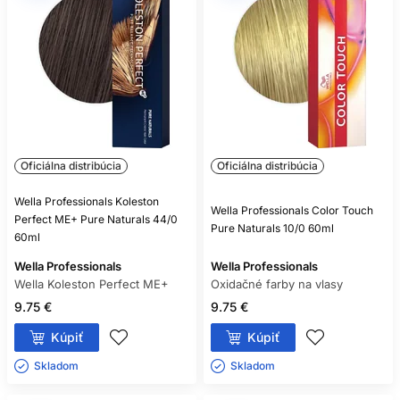
Nie. Aj bezamoniaková oxidačná farba môže obsahovať
alergizujúce farbiace látky.
Oficiálna distribúcia
Oficiálna distribúcia
Wella Professionals Koleston
Wella Professionals Color Touch
Perfect ME+ Pure Naturals 44/0
Pure Naturals 10/0 60ml
60ml
Wella Professionals
Wella Professionals
Wella Koleston Perfect ME+
Oxidačné farby na vlasy
9.75 €
9.75 €
Kúpiť
Kúpiť
Skladom ㅤ
Skladom ㅤ