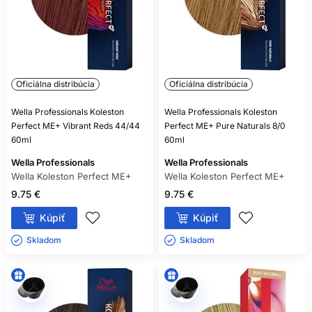
POTREBUJE KAŽDÁ OXIDAČNÁ
FARBA VYVÍJAČ?
Takmer všetky áno, ale vždy sa riaďte označením
konkrétneho produktu.
Oficiálna distribúcia
Oficiálna distribúcia
MÔŽEM ZMIEŠAŤ FARBU A
Wella Professionals Koleston
Wella Professionals Koleston
OXIDANT RÔZNYCH ZNAČIEK?
Perfect ME+ Vibrant Reds 44/44
Perfect ME+ Pure Naturals 8/0
60ml
60ml
Iba ak to výrobca výslovne povoľuje; bezpečnou voľbou je
kompatibilný systém jednej rady.
Wella Professionals
Wella Professionals
Wella Koleston Perfect ME+
Wella Koleston Perfect ME+
ZOSVETLÍ SVETLÁ FARBA TMAVÉ
9.75 €
9.75 €
FARBENÉ VLASY?
Kúpiť
Kúpiť
Spravidla nie spoľahlivo, pretože oxidačná farba bežne
Skladom ㅤ
Skladom ㅤ
nezosvetľuje už vytvorený umelý pigment.
JE BEZAMONIAKOVÁ FARBA
NEALERGÉNNA?