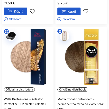
11.50 €
9.75 €
Kúpiť
Kúpiť
Skladom ㅤ
Skladom ㅤ
Oficiálna distribúcia
Oficiálna distribúcia
Wella Professionals Koleston
Matrix Tonal Control demi-
Perfect ME+ Rich Naturals 9/96
permanentná farba na vlasy 5NW
60ml
90ml