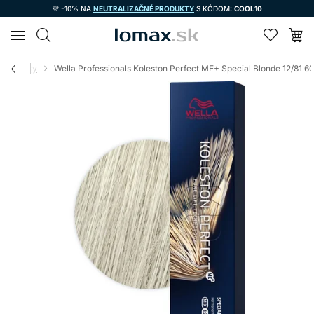
💜 -10% NA
NEUTRALIZAČNÉ PRODUKTY
S KÓDOM:
COOL10
LOMAX
 na vlasy
Wella Professionals Koleston Perfect ME+ Special Blonde 12/81 6