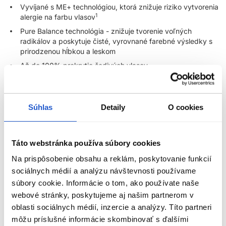
Vyvíjané s ME+ technológiou, ktorá znižuje riziko vytvorenia
1
alergie na farbu vlasov
Pure Balance technológia - znižuje tvorenie voľných
radikálov a poskytuje čisté, vyrovnané farebné výsledky s
prirodzenou hĺbkou a leskom
Až do 100% prekrytie šedivých vlasov
Vyvíjané s Metal Purifier - Pomáha predchádzať poškodeniu
vlasov spôsobené kovmi. Váš najlepší pomocník pre ultra
presné farebné výsledky a zdravo vyzerajúce vlasy
Súhlas
Detaily
O cookies
farbenie po farbení. Nie je potreba používať kúru pre
neutralizáciu kovov keď používate farby Koleston Perfect.
2
Dermatologicky testovaná
Táto webstránka používa súbory cookies
3
Vegánska
Na prispôsobenie obsahu a reklám, poskytovanie funkcií
4
Žiadne testovanie na zvieratách
sociálnych médií a analýzu návštevnosti používame
súbory cookie. Informácie o tom, ako používate naše
Pomer miešania:
webové stránky, poskytujeme aj našim partnerom v
1 : 1 (1 časť farby k 1 časti vyvíjaču)
oblasti sociálnych médií, inzercie a analýzy. Títo partneri
ZOBRAZIŤ VIAC
môžu príslušné informácie skombinovať s ďalšími
1 : 2 pri odtieňoch Special Blonde