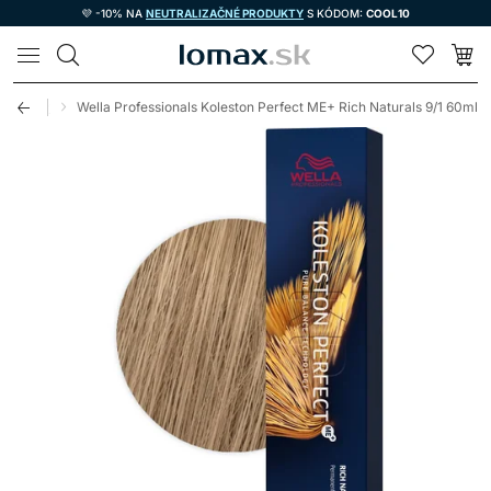
💜 -10% NA
NEUTRALIZAČNÉ PRODUKTY
S KÓDOM:
COOL10
LOMAX
na vlasy
Wella Professionals Koleston Perfect ME+ Rich Naturals 9/1 60ml