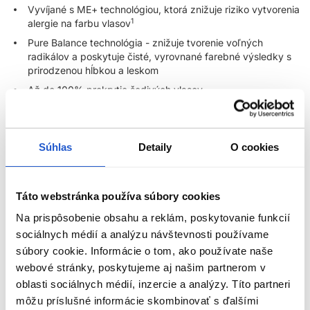
Vyvíjané s ME+ technológiou, ktorá znižuje riziko vytvorenia
1
alergie na farbu vlasov
Pure Balance technológia - znižuje tvorenie voľných
radikálov a poskytuje čisté, vyrovnané farebné výsledky s
prirodzenou hĺbkou a leskom
Až do 100% prekrytie šedivých vlasov
Vyvíjané s Metal Purifier - Pomáha predchádzať poškodeniu
vlasov spôsobené kovmi. Váš najlepší pomocník pre ultra
presné farebné výsledky a zdravo vyzerajúce vlasy
Súhlas
Detaily
O cookies
farbenie po farbení. Nie je potreba používať kúru pre
neutralizáciu kovov keď používate farby Koleston Perfect.
2
Dermatologicky testovaná
Táto webstránka používa súbory cookies
3
Vegánska
Na prispôsobenie obsahu a reklám, poskytovanie funkcií
4
Žiadne testovanie na zvieratách
sociálnych médií a analýzu návštevnosti používame
súbory cookie. Informácie o tom, ako používate naše
Pomer miešania:
webové stránky, poskytujeme aj našim partnerom v
1 : 1 (1 časť farby k 1 časti vyvíjaču)
oblasti sociálnych médií, inzercie a analýzy. Títo partneri
ZOBRAZIŤ VIAC
môžu príslušné informácie skombinovať s ďalšími
1 : 2 pri odtieňoch Special Blonde