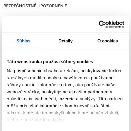
BEZPEČNOSTNÉ UPOZORNENIE
Farby na vlasy môžu vyvolať vážne alergické reakcie. Pred
použitím si pozorne prečítajte návod a dôsledne ho
dodržiavajte. Tento výrobok nie je určený pre osoby mladšie ako
16 rokov.
Súhlas
Detaily
O cookies
TEST KOŽNEJ ZNÁŠANLIVOSTI
Táto webstránka používa súbory cookies
Aby sa predišlo alergickej reakcii, musí byť orientačný test
kožnej znášanlivosti vykonaný
48 hodín pred každým použitím
Na prispôsobenie obsahu a reklám, poskytovanie funkcií
produktu
. Naneste malé množstvo farby na čistú, suchú
sociálnych médií a analýzu návštevnosti používame
pokožku (napr. na vnútornú stranu predlaktia) a nechajte
súbory cookie. Informácie o tom, ako používate naše
pôsobiť. Ak sa počas testu alebo do 48 hodín objaví
podráždenie, svrbenie, začervenanie alebo iné reakcie, výrobok
webové stránky, poskytujeme aj našim partnerom v
nepoužívajte.
oblasti sociálnych médií, inzercie a analýzy. Títo partneri
ZOBRAZIŤ VIAC
môžu príslušné informácie skombinovať s ďalšími
NEFARBIŤ VLASY, AK:
údajmi, ktoré ste im poskytli alebo ktoré od vás získali,
keď ste používali ich služby.
Parametre
máte vyrážky, citlivú, podráždenú alebo poškodenú
pokožku hlavy,