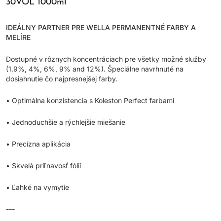
30VOL 1000ml
IDEÁLNY PARTNER PRE WELLA PERMANENTNÉ FARBY A
MELÍRE
Dostupné v rôznych koncentráciach pre všetky možné služby
(1.9%, 4%, 6%, 9% and 12%). Špeciálne navrhnuté na
dosiahnutie čo najpresnejšej farby.
• Optimálna konzistencia s Koleston Perfect farbami
• Jednoduchšie a rýchlejšie miešanie
• Precízna aplikácia
• Skvelá priľnavosť fólií
• Ľahké na vymytie
---