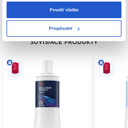
Značka
ste v minulosti zaznamenali alergickú reakciu na farbenie
Povoliť všetko
vlasov,
Hodnotenia
ste už mali alergickú reakciu na dočasné tetovanie čiernou
henou.
Prispôsobiť
BEZPEČNOSTNÉ OPATRENIA:
SÚVISIACE PRODUKTY
Zabráňte kontaktu s očami. Pri zasiahnutí očí ich okamžite
dôkladne vypláchnite vodou.
Nepoužívajte na farbenie mihalníc a obočia.
Používajte vhodné ochranné rukavice.
Uchovávajte mimo dosahu detí.
Výrobok je určený len na
profesionálne použitie v
kaderníckych salónoch
.
Po aplikácii vlasy dôkladne opláchnite.
Dodržiavanie uvedených pokynov pomáha minimalizovať riziko
alergických reakcií a zabezpečuje bezpečné používanie
výrobku.