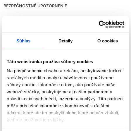
BEZPEČNOSTNÉ UPOZORNENIE
Farby na vlasy môžu vyvolať vážne alergické reakcie. Pred
použitím si pozorne prečítajte návod a dôsledne ho
dodržiavajte. Tento výrobok nie je určený pre osoby mladšie ako
16 rokov.
Súhlas
Detaily
O cookies
TEST KOŽNEJ ZNÁŠANLIVOSTI
Táto webstránka používa súbory cookies
Aby sa predišlo alergickej reakcii, musí byť orientačný test
kožnej znášanlivosti vykonaný
48 hodín pred každým použitím
Na prispôsobenie obsahu a reklám, poskytovanie funkcií
produktu
. Naneste malé množstvo farby na čistú, suchú
sociálnych médií a analýzu návštevnosti používame
pokožku (napr. na vnútornú stranu predlaktia) a nechajte
súbory cookie. Informácie o tom, ako používate naše
pôsobiť. Ak sa počas testu alebo do 48 hodín objaví
podráždenie, svrbenie, začervenanie alebo iné reakcie, výrobok
webové stránky, poskytujeme aj našim partnerom v
nepoužívajte.
oblasti sociálnych médií, inzercie a analýzy. Títo partneri
ZOBRAZIŤ VIAC
môžu príslušné informácie skombinovať s ďalšími
NEFARBIŤ VLASY, AK:
údajmi, ktoré ste im poskytli alebo ktoré od vás získali,
keď ste používali ich služby.
Parametre
máte vyrážky, citlivú, podráždenú alebo poškodenú
pokožku hlavy,