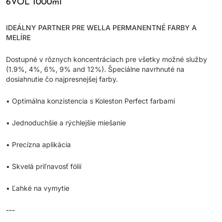
6VOL 1000ml
IDEÁLNY PARTNER PRE WELLA PERMANENTNÉ FARBY A
MELÍRE
Dostupné v rôznych koncentráciach pre všetky možné služby
(1.9%, 4%, 6%, 9% and 12%). Špeciálne navrhnuté na
dosiahnutie čo najpresnejšej farby.
• Optimálna konzistencia s Koleston Perfect farbami
• Jednoduchšie a rýchlejšie miešanie
• Precízna aplikácia
• Skvelá priľnavosť fólií
• Ľahké na vymytie
---