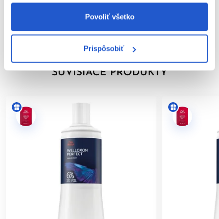
Značka
ste v minulosti zaznamenali alergickú reakciu na farbenie
Povoliť všetko
vlasov,
Hodnotenia
ste už mali alergickú reakciu na dočasné tetovanie čiernou
henou.
Prispôsobiť
BEZPEČNOSTNÉ OPATRENIA:
SÚVISIACE PRODUKTY
Zabráňte kontaktu s očami. Pri zasiahnutí očí ich okamžite
dôkladne vypláchnite vodou.
Nepoužívajte na farbenie mihalníc a obočia.
Používajte vhodné ochranné rukavice.
Uchovávajte mimo dosahu detí.
Výrobok je určený len na
profesionálne použitie v
kaderníckych salónoch
.
Po aplikácii vlasy dôkladne opláchnite.
Dodržiavanie uvedených pokynov pomáha minimalizovať riziko
alergických reakcií a zabezpečuje bezpečné používanie
výrobku.