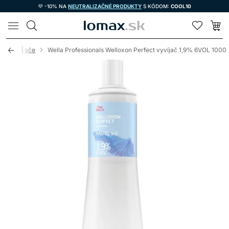
💜 -10% NA
NEUTRALIZAČNÉ PRODUKTY
S KÓDOM:
COOL10
LOMAX
lla Vyvíjače
Wella Professionals Welloxon Perfect vyvíjač 1,9% 6VOL 1000