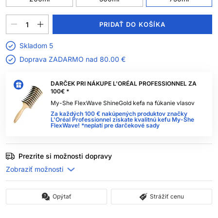
PRIDAŤ DO KOŠÍKA
Skladom 5
Doprava ZADARMO nad
80.00 €
DARČEK PRI NÁKUPE L'ORÉAL PROFESSIONNEL ZA
100€ *
My-She FlexWave ShineGold kefa na fúkanie vlasov
Za každých 100 € nakúpených produktov značky
L'Oréal Professionnel získate kvalitnú kefu My-She
FlexWave! *neplatí pre darčekové sady
Prezrite si možnosti dopravy
Opýtať
Strážiť cenu