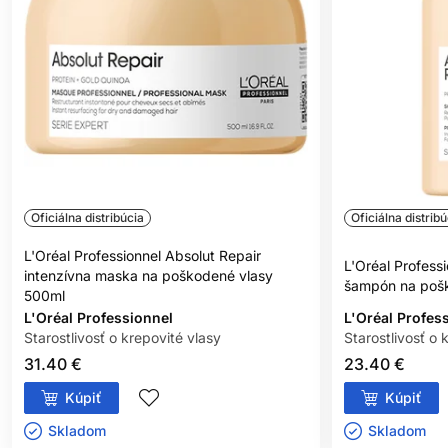
Oficiálna distribúcia
Oficiálna distribú
L'Oréal Professionnel Absolut Repair
L'Oréal Profess
intenzívna maska na poškodené vlasy
šampón na poš
500ml
L'Oréal Professionnel
L'Oréal Profes
Starostlivosť o krepovité vlasy
Starostlivosť o 
31.40 €
23.40 €
Kúpiť
Kúpiť
Skladom ㅤ
Skladom ㅤ