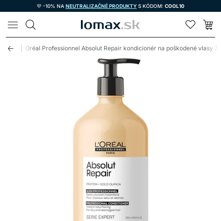
💜 -10% NA
NEUTRALIZAČNÉ PRODUKTY
S KÓDOM:
COOL10
LOMAX
air
L'Oréal Professionnel Absolut Repair kondicionér na poškodené vlasy 7