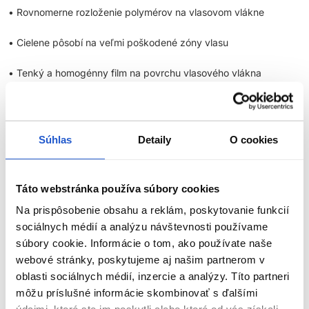
• Rovnomerne rozloženie polymérov na vlasovom vlákne
• Cielene pôsobí na veľmi poškodené zóny vlasu
• Tenký a homogénny film na povrchu vlasového vlákna
• Bez zaťaženia vlasu s pocitom ľahkosti
Súhlas
Detaily
O cookies
Zlatá quinoa a proteín
Táto webstránka používa súbory cookies
[Zlatý štandard profesionálnej regenerácie]:
Profesionálne
zloženie obsahuje výťažky z obilného proteínu a zlatej quinoy.
Na prispôsobenie obsahu a reklám, poskytovanie funkcií
Poškodený povrch vlasov je okamžite transformovaný, vlasy sú
sociálnych médií a analýzu návštevnosti používame
hebké, lesklé a ľahké na dotyk.
súbory cookie. Informácie o tom, ako používate naše
webové stránky, poskytujeme aj našim partnerom v
oblasti sociálnych médií, inzercie a analýzy. Títo partneri
môžu príslušné informácie skombinovať s ďalšími
ABSOLUT REPAIR KONDICIONÉR