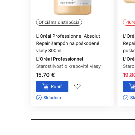
*Inštrumentálny test Absolut Repair: šampón + m
Oficiálna distribúcia
-16
L'Oréal Professionnel Absolut
L'Oré
Repair šampón na poškodené
Repai
vlasy 300ml
poško
L'Oréal Professionnel
L'Oré
Starostlivosť o krepovité vlasy
Staro
15.70 €
19.8
Kúpiť
Skladom ㅤ
Sk