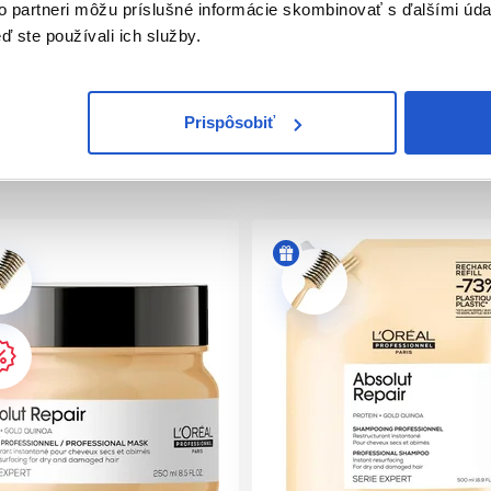
to partneri môžu príslušné informácie skombinovať s ďalšími údaj
ď ste používali ich služby.
ofesionálne zloženie obsahuje výťažky z obilného proteínu a zl
a dotyk.
Prispôsobiť
ABSOLUT REPAIR GOLDEN MASKA
 pre jemné a normálne vlasy. Hydratuje a regeneruje vlasové v
pair aplikujte na uterákom vysušené vlasy. Nechajte pôsobiť 3