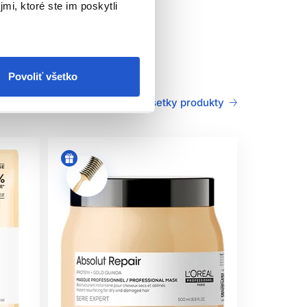
mi, ktoré ste im poskytli
atej quinoy. Poškodený povrch vlasov je okamžite
Povoliť všetko
Všetky produkty
lákno bez pocitu zaťaženia.
 až 5 minút. Dôkladne opláchnite.