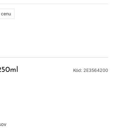
ť cenu
 250ml
Kód: 2E3564200
sov