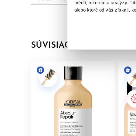
Zlatá quinoa a proteín
médií, inzercie a analýzy. Tí
alebo ktoré od vás získali, ke
[Zlatý štandard profesionálnej regenerácie]:
Pr
transformovaný, vlasy sú hebké, lesklé a ľahké n
SÚVISIACE PRODUKTY
PRODUKT:
Krémovo-gélová zlatá textúra. Ideálna
APLIKÁCIA:
Po umytí vlasov šampónom Absolut Re
VEĽKOSTI:
250 ml, 500 ml