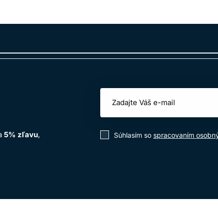
na
5% zľavu
,
Súhlasím so
spracovaním osobn