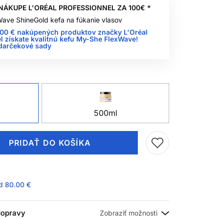
NÁKUPE L'ORÉAL PROFESSIONNEL ZA 100€ *
ave ShineGold kefa na fúkanie vlasov
100 € nakúpených produktov značky L'Oréal
l získate kvalitnú kefu My-She FlexWave!
 darčekové sady
500ml
PRIDAŤ DO KOŠÍKA
ad
80.00 €
 dopravy