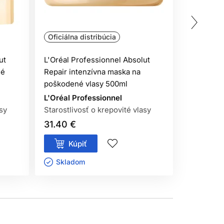
Oficiálna distribúcia
Oficiálna
ut
L'Oréal Professionnel Absolut
L'Oréal P
né
Repair intenzívna maska na
Repair 10
ň
poškodené vlasy 500ml
vlasy 90m
L'Oréal Professionnel
L'Oréal P
asy
Starostlivosť o krepovité vlasy
Starostliv
31.40 €
24.00 €
Kúpiť
Kúp
Skladom ㅤ
Sklado