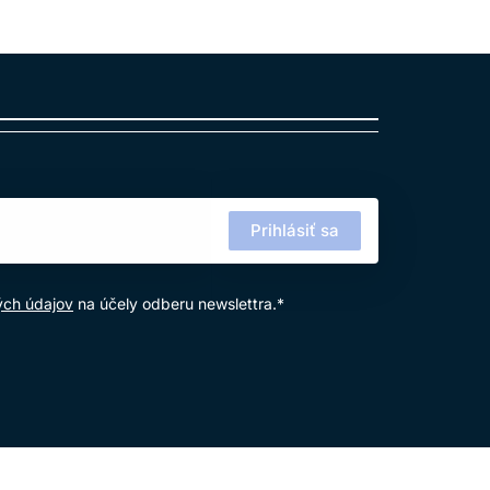
Prihlásiť sa
ých údajov
na účely odberu newslettra.*