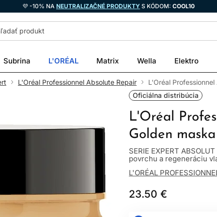
💜 -10% NA
NEUTRALIZAČNÉ PRODUKTY
S KÓDOM:
COOL10
Subrina
L'ORÉAL
Matrix
Wella
Elektro
rt
L'Oréal Professionnel Absolute Repair
L'Oréal Professionne
Oficiálna distribúcia
L'Oréal Profes
Golden maska
SERIE EXPERT ABSOLUT R
povrchu a regeneráciu vla
L'ORÉAL PROFESSIONNE
23.50 €