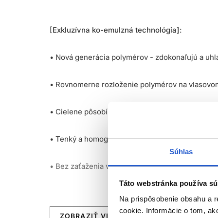
[Exkluzívna ko-emulzná technológia]:
• Nová generácia polymérov - zdokonaľujú a uh
• Rovnomerne rozloženie polymérov na vlasovo
• Cielene pôsobí na veľmi poškodené zóny vlasu
• Tenký a homogénny film na povrchu vlasového
Súhlas
• Bez zaťaženia vlasu s pocitom ľahkosti
Táto webstránka používa sú
Na prispôsobenie obsahu a r
cookie. Informácie o tom, ak
ZOBRAZIŤ VIAC