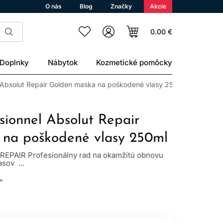
O nás
Blog
Značky
Akcie
0.00 €
Doplnky
Nábytok
Kozmetické pomôcky
l Absolut Repair Golden maska na poškodené vlasy 250ml
sionnel Absolut Repair
 na poškodené vlasy 250ml
EPAIR Profesionálny rad na okamžitú obnovu
sov ...
L