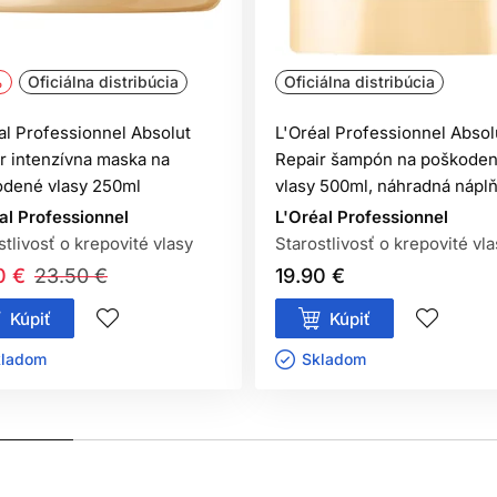
aska/starostlivosť
%
Oficiálna distribúcia
Oficiálna distribúcia
al Professionnel Absolut
L'Oréal Professionnel Absol
r intenzívna maska na
Repair šampón na poškode
dené vlasy 250ml
vlasy 500ml, náhradná nápl
al Professionnel
L'Oréal Professionnel
stlivosť o krepovité vlasy
Starostlivosť o krepovité vl
0 €
23.50 €
19.90 €
Kúpiť
Kúpiť
ladom ㅤ
Skladom ㅤ