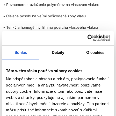
• Rovnomerne rozloženie polymérov na vlasovom vlákne
• Cielene pôsobí na veľmi poškodené zóny vlasu
• Tenký a homogénny film na povrchu vlasového vlákna
• Bez zaťaženia vlasu s pocitom ľahkosti
Súhlas
Detaily
O cookies
Zlatá quinoa a proteín
Táto webstránka používa súbory cookies
[Zlatý štandard profesionálnej regenerácie]:
Profesionálne
zloženie obsahuje výťažky z obilného proteínu a zlatej quinoy.
Na prispôsobenie obsahu a reklám, poskytovanie funkcií
Poškodený povrch vlasov je okamžite transformovaný, vlasy sú
sociálnych médií a analýzu návštevnosti používame
hebké, lesklé a ľahké na dotyk.
súbory cookie. Informácie o tom, ako používate naše
webové stránky, poskytujeme aj našim partnerom v
oblasti sociálnych médií, inzercie a analýzy. Títo partneri
môžu príslušné informácie skombinovať s ďalšími
ABSOLUT REPAIR INTENZÍVNA MASKA