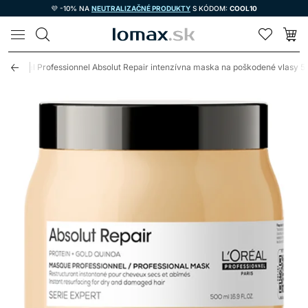
💜 -10% NA
NEUTRALIZAČNÉ PRODUKTY
S KÓDOM:
COOL10
LOMAX
L'Oréal Professionnel Absolut Repair intenzívna maska na poškodené vlasy 