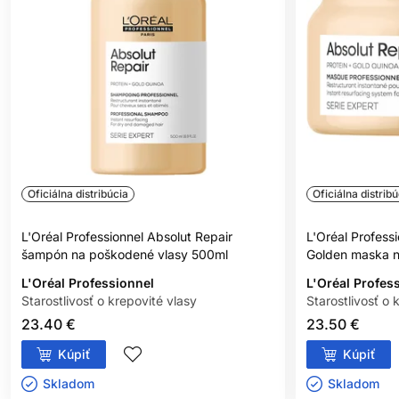
Oficiálna distribúcia
Oficiálna distribú
L'Oréal Professionnel Absolut Repair
L'Oréal Profess
šampón na poškodené vlasy 500ml
Golden maska n
L'Oréal Professionnel
L'Oréal Profes
Starostlivosť o krepovité vlasy
Starostlivosť o 
23.40 €
23.50 €
Kúpiť
Kúpiť
Skladom ㅤ
Skladom ㅤ