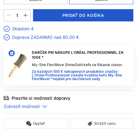
PRIDAŤ DO KOŠÍKA
Skladom 4
Doprava ZADARMO nad
80.00 €
DARČEK PRI NÁKUPE L'ORÉAL PROFESSIONNEL ZA
100€ *
My-She FlexWave ShineGold kefa na fúkanie vlasov
Za každých 100 € nakúpených produktov značky
L'Oréal Professionnel získate kvalitnú kefu My-She
FlexWave! *neplatí pre darčekové sady
Prezrite si možnosti dopravy
Opýtať
Strážiť cenu