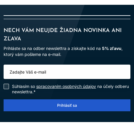
suchosti a výsledku.
MÔŽEM KONDICIONÉR NANIESŤ
KU KORIENKOM?
NECH VÁM NEUJDE ŽIADNA NOVINKA ANI
Ak to výrobca povoľuje a pokožke to vyhovuje. Pri rýchlom
ZĽAVA
mastení ho sústreďte do dĺžok.
Prihláste sa na odber newslettra a získajte kód na
5% zľavu
,
JE UHLADZUJÚCI KONDICIONÉR
ktorý vám pošleme na e-mail.
VHODNÝ AJ NA VLNY?
Áno, ak má primeranú textúru a nezaťažuje ich.
ČÍM SA LÍŠI MASKA OD
Súhlasím so
spracovaním osobných údajov
na účely odberu
KONDICIONÉRA?
newslettra.*
Maska býva intenzívnejšia alebo má dlhší čas pôsobenia, no
Prihlásiť sa
rozhoduje konkrétne zloženie a návod.
MUSÍ BYŤ PRODUKT „CURLY
GIRL“?