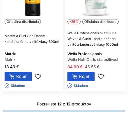
sledujte reakciu. Pri pretrvávajúcom svrbení, začervenaní
alebo výraznom šupinatení riešte príčinu s dermatológom.
NAJČASTEJŠIE CHYBY
Oficiálna distribúcia
-25%
Oficiálna distribúcia
Časté je použitie priveľkého množstva, nedostatočné
Wella Professionals NutriCurls
Matrix A Curl Can Dream
opláchnutie, agresívne rozčesávanie alebo vrstvenie
Waves & Curls kondicionér na
kondicionér na vlnité vlasy 300ml
mnohých hutných produktov. Chybou je tiež predpoklad, že
vlnité a kučeravé vlasy 1000ml
všetky kučeravé vlasy potrebujú rovnakú rutinu.
Matrix
Wella Professionals
Pri zmene kondicionéra upravujte najprv jednu vec. Tak
Matrix
Wella NutriCurls starostlivosť
ľahšie zistíte, či rozdiel spôsobila receptúra, množstvo alebo
13.40 €
34.90 €
46.55 €
technika.
Kúpiť
Kúpiť
ČASTÉ OTÁZKY
Skladom ㅤ
Skladom ㅤ
ZÁKAZNÍKOV
POTREBUJÚ KUČERAVÉ VLASY
Pozreli ste
12
z
12
produktov
KONDICIONÉR PRI KAŽDOM
UMYTÍ?
Často im prospieva, no frekvenciu prispôsobte čisteniu,