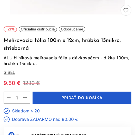
-21%
Oficiálna distribúcia
Odporúčame
Melírovacia fólia 100m x 12cm, hrúbka 15mikro,
strieborná
ALU hliníková melírovacia fólia s dávkovačom - dĺžka 100m,
hrúbka 15mikro.
SIBEL
9.50 €
12.10 €
PRIDAŤ DO KOŠÍKA
Skladom > 20
Doprava ZADARMO nad
80.00 €