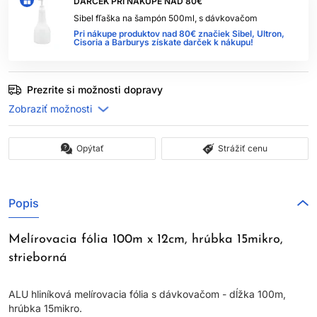
DARČEK PRI NÁKUPE NAD 80€
Sibel fľaška na šampón 500ml, s dávkovačom
Pri nákupe produktov nad 80€ značiek Sibel, Ultron,
Cisoria a Barburys získate darček k nákupu!
Prezrite si možnosti dopravy
Opýtať
Strážiť cenu
Popis
Melírovacia fólia 100m x 12cm, hrúbka 15mikro,
strieborná
ALU hliníková melírovacia fólia s dávkovačom - dĺžka 100m,
hrúbka 15mikro.