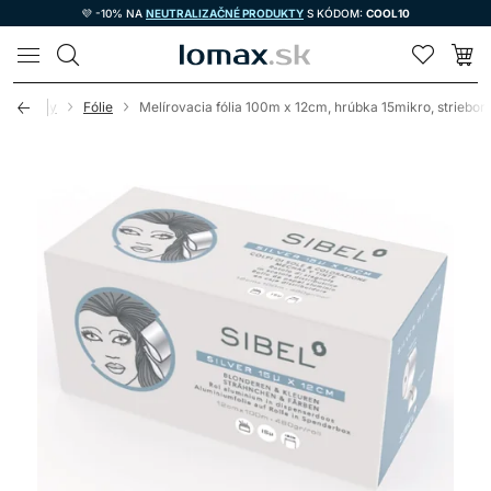
💜 -10% NA
NEUTRALIZAČNÉ PRODUKTY
S KÓDOM:
COOL10
LOMAX
e potreby
Fólie
Melírovacia fólia 100m x 12cm, hrúbka 15mikro, striebor