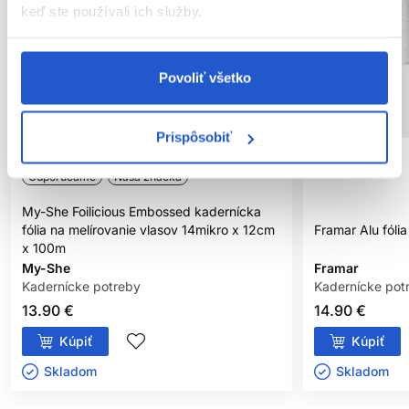
keď ste používali ich služby.
Povoliť všetko
Prispôsobiť
Odporúčame
Naša značka
My-She Foilicious Embossed kadernícka
fólia na melírovanie vlasov 14mikro x 12cm
Framar Alu fóli
x 100m
My-She
Framar
Kadernícke potreby
Kadernícke pot
13.90 €
14.90 €
Kúpiť
Kúpiť
Skladom ㅤ
Skladom ㅤ