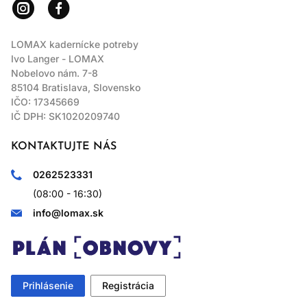
LOMAX kadernícke potreby
Ivo Langer - LOMAX
Nobelovo nám. 7-8
85104 Bratislava, Slovensko
IČO: 17345669
IČ DPH: SK1020209740
KONTAKTUJTE NÁS
0262523331
(08:00 - 16:30)
info@lomax.sk
Prihlásenie
Registrácia