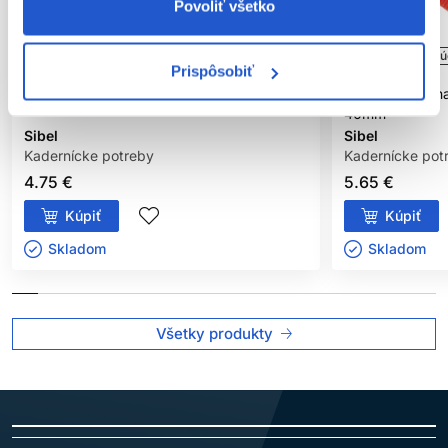
Povoliť všetko
Oficiálna distribúcia
Oficiálna distribú
Prispôsobiť
10ks natáčky n
12ks natáčky na trvalú, priemer 19mm
40mm
Sibel
Sibel
Kadernícke potreby
Kadernícke pot
4.75 €
5.65 €
Kúpiť
Kúpiť
Skladom ㅤ
Skladom ㅤ
Všetky produkty