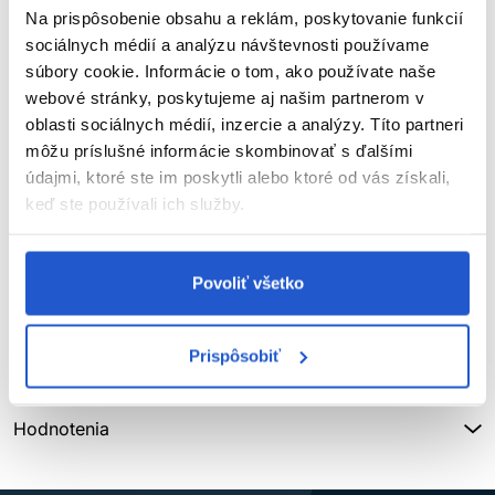
Na prispôsobenie obsahu a reklám, poskytovanie funkcií
Attractio je definícia štýlového a pútavého dizajnu. Ak sa
sociálnych médií a analýzu návštevnosti používame
rozhodnete pre túto stoličku, tak si môžete byť istý jej kvalitou,
súbory cookie. Informácie o tom, ako používate naše
komfortom a nadčasovosťou. Otočná o 360°, krížová podstava.
webové stránky, poskytujeme aj našim partnerom v
SIBEL LUXUSNÉ STOLIČKY - Čo ich robí lepšími? Chrómové
oblasti sociálnych médií, inzercie a analýzy. Títo partneri
držadlo na zadnej časti stoličky, 100% garancia nehrdzavenia.
Úhľadne vyrobená kovová podpora na spodnej časti stoličky.
môžu príslušné informácie skombinovať s ďalšími
Hydraulika s unikátnou 5-ročnou zárukou. Extra vrstva
údajmi, ktoré ste im poskytli alebo ktoré od vás získali,
ohňovzdornej peny 40kg/m2 (BS 5852) pre maximálny komfort.
keď ste používali ich služby.
Ochranný obal na mieru opierky. Kvalitný dizajn v každom
detaile - švy sú prispôsobené stoličke. K dispozícií unikátne
poťahy na objednávku.
Povoliť všetko
Parametre
Prispôsobiť
Značka
Hodnotenia