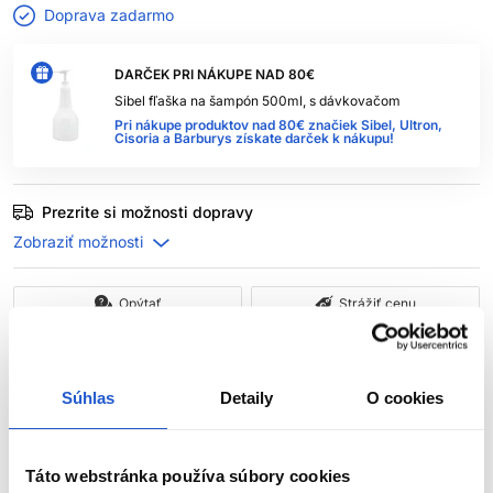
Doprava zadarmo
DARČEK PRI NÁKUPE NAD 80€
Sibel fľaška na šampón 500ml, s dávkovačom
Pri nákupe produktov nad 80€ značiek Sibel, Ultron,
Cisoria a Barburys získate darček k nákupu!
Prezrite si možnosti dopravy
Opýtať
Strážiť cenu
Popis
Súhlas
Detaily
O cookies
ATTRACTIO kadernícka stolička, čierna, krížová
podstava
Táto webstránka používa súbory cookies