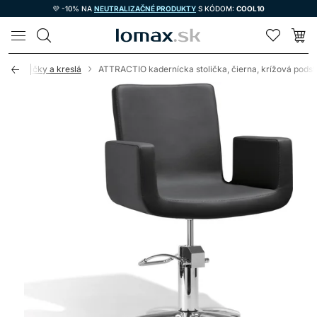
💜 -10% NA
NEUTRALIZAČNÉ PRODUKTY
S KÓDOM:
COOL10
LOMAX
cke stoličky a kreslá
ATTRACTIO kadernícka stolička, čierna, krížová pods