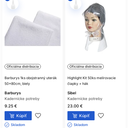
Oficiálna distribúcia
Oficiálna distribúcia
Barburys 1ks obojstranný uterák
Highlight Kit 50ks melírovacie
50x80cm, biely
čiapky + hák
Barburys
Sibel
Kadernícke potreby
Kadernícke potreby
9.25 €
23.00 €
Kúpiť
Kúpiť
Skladom ㅤ
Skladom ㅤ