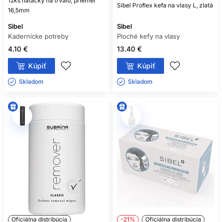
12ks natáčky na trvalú, priemer
Sibel Proflex kefa na vlasy L, zlatá
16,5mm
Sibel
Sibel
Kadernícke potreby
Ploché kefy na vlasy
4.10 €
13.40 €
Kúpiť
Kúpiť
Skladom ㅤ
Skladom ㅤ
Oficiálna distribúcia
-21%
Oficiálna distribúcia