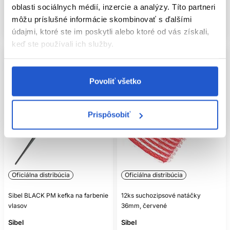
oblasti sociálnych médií, inzercie a analýzy. Títo partneri
Mám záujem
Mám záujem
môžu príslušné informácie skombinovať s ďalšími
Aktuálne nedostupné
Aktuálne nedostupné
údajmi, ktoré ste im poskytli alebo ktoré od vás získali,
keď ste používali ich služby.
Povoliť všetko
Prispôsobiť
Oficiálna distribúcia
Oficiálna distribúcia
Sibel BLACK PM kefka na farbenie
12ks suchozipsové natáčky
vlasov
36mm, červené
Sibel
Sibel