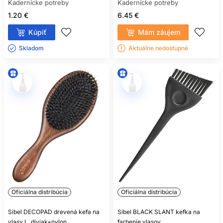
Kadernícke potreby
Kadernícke potreby
1.20 €
6.45 €
Kúpiť
Mám záujem
Skladom ㅤ
Aktuálne nedostupné
Oficiálna distribúcia
Oficiálna distribúcia
Sibel DECOPAD drevená kefa na
Sibel BLACK SLANT kefka na
vlasy L, diviak+nylon
farbenie vlasov