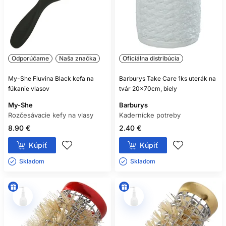
Odporúčame
Naša značka
Oficiálna distribúcia
My-She Fluvina Black kefa na
Barburys Take Care 1ks uterák na
fúkanie vlasov
tvár 20x70cm, biely
My-She
Barburys
Rozčesávacie kefy na vlasy
Kadernícke potreby
8.90 €
2.40 €
Kúpiť
Kúpiť
Skladom ㅤ
Skladom ㅤ