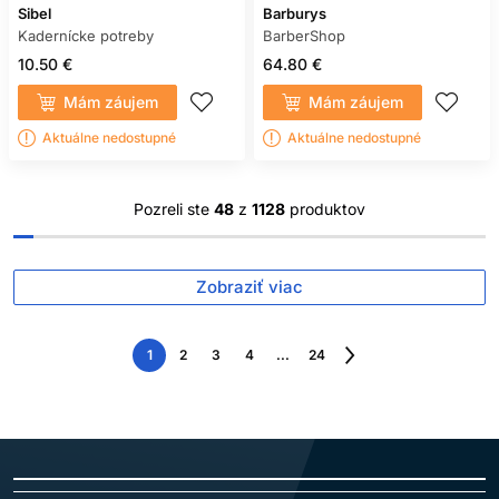
Sibel
Barburys
Kadernícke potreby
BarberShop
10.50 €
64.80 €
Mám záujem
Mám záujem
Aktuálne nedostupné
Aktuálne nedostupné
Pozreli ste
48
z
1128
produktov
Zobraziť viac
1
2
3
4
...
24
Nasledujúca
strana