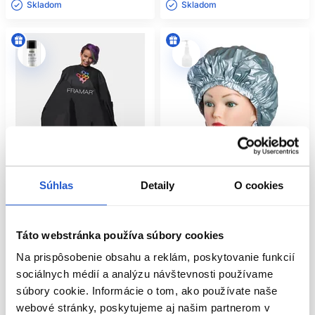
Skladom ㅤ
Skladom ㅤ
Súhlas
Detaily
O cookies
Oficiálna distribúcia
Táto webstránka používa súbory cookies
Framar pláštenka na farbenie
Čiapka na trvalú Alu-Cap super
144x134cm CAPE-COL
Thermo Cap
Na prispôsobenie obsahu a reklám, poskytovanie funkcií
Framar
Sibel
sociálnych médií a analýzu návštevnosti používame
Kadernícke potreby
Kadernícke potreby
súbory cookie. Informácie o tom, ako používate naše
26.60 €
7.70 €
webové stránky, poskytujeme aj našim partnerom v