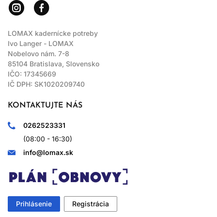
LOMAX kadernícke potreby
Ivo Langer - LOMAX
Nobelovo nám. 7-8
85104 Bratislava, Slovensko
IČO: 17345669
IČ DPH: SK1020209740
KONTAKTUJTE NÁS
0262523331
(08:00 - 16:30)
info@lomax.sk
Prihlásenie
Registrácia