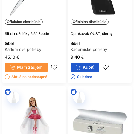
Oficiálna distribúcia
Oficiálna distribúcia
Sibel nožničky 5,5" Beetle
Oprašovák OUST, čierny
Sibel
Sibel
Kadernícke potreby
Kadernícke potreby
45.10 €
9.40 €
Mám záujem
Kúpiť
Aktuálne nedostupné
Skladom ㅤ