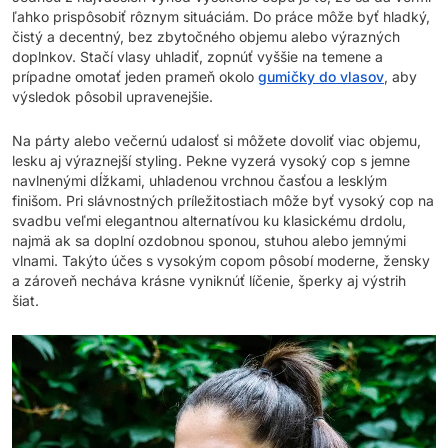
ľahko prispôsobiť rôznym situáciám. Do práce môže byť hladký,
čistý a decentný, bez zbytočného objemu alebo výrazných
doplnkov. Stačí vlasy uhladiť, zopnúť vyššie na temene a
prípadne omotať jeden prameň okolo
gumičky do vlasov
, aby
výsledok pôsobil upravenejšie.
Na párty alebo večernú udalosť si môžete dovoliť viac objemu,
lesku aj výraznejší styling. Pekne vyzerá vysoký cop s jemne
navlnenými dĺžkami, uhladenou vrchnou časťou a lesklým
finišom. Pri slávnostných príležitostiach môže byť vysoký cop na
svadbu veľmi elegantnou alternatívou ku klasickému drdolu,
najmä ak sa doplní ozdobnou sponou, stuhou alebo jemnými
vlnami. Takýto účes s vysokým copom pôsobí moderne, žensky
a zároveň necháva krásne vyniknúť líčenie, šperky aj výstrih
šiat.