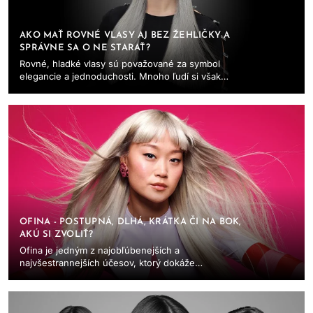
AKO MAŤ ROVNÉ VLASY AJ BEZ ŽEHLIČKY A
SPRÁVNE SA O NE STARAŤ?
Rovné, hladké vlasy sú považované za symbol
elegancie a jednoduchosti. Mnoho ľudí si však
myslí, že ich dosiahnutie je bez žehlenia alebo
iných...
OFINA - POSTUPNÁ, DLHÁ, KRÁTKA ČI NA BOK,
AKÚ SI ZVOLIŤ?
Ofina je jedným z najobľúbenejších a
najvšestrannejších účesov, ktorý dokáže
radikálne zmeniť váš vzhľad. Či už túžite po
jemnej zmene alebo...