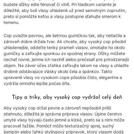
budete dĺžky ešte fénovať či vlniť. Pri hladkom variante je
dôležité, aby boli vlasy uhladené už pred samotným zopnutím,
preto si pomôžte kefou a vlasy postupne sťahujte smerom k
temenu.
Cop uviažte pevnou, ale šetrnou gumičkou tak, aby netlačila a
zároveň dobre držala tvar. Ak chcete, aby vysoký cop pôsobil
uhladenejšie, oddeľte tenký prameň vlasov, omotajte ho okolo
gumičky a zafixujte sponkou zo spodnej strany. Dĺžky môžete
nechať rovné, jemne ich navlniť alebo prečesať pre prirodzenejší
objem. Na záver účes zľahka zafixujte lakom na vlasy a uhladte
drobné odstávajúce vlásky okolo čela a spánkov. Takto
upravené vlasy vo vysokom cope pôsobia čisto, elegantne a
vydržia omnoho lepšie počas dňa.
Tipy a triky, aby vysoký cop vydržal celý deň
Aby vysoký cop držal pevne a zároveň nepôsobil príliš
stiahnuto, dôležitá je správna príprava vlasov. Úplne čerstvo
umyté vlasy bývajú často jemné a klzké, preto sa s nimi môže
pracovať ťažšie. Pomôcť môže texturizačný sprej, suchý
šampón alebo ľahký stylingový prípravok, ktorý vlasom dodá