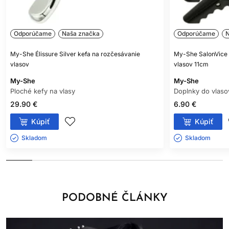
Odporúčame
Naša značka
Odporúčame
N
My-She Élissure Silver kefa na rozčesávanie
My-She SalonVice 
vlasov
vlasov 11cm
My-She
My-She
Ploché kefy na vlasy
Doplnky do vlaso
29.90 €
6.90 €
Kúpiť
Kúpiť
Skladom ㅤ
Skladom ㅤ
PODOBNÉ ČLÁNKY