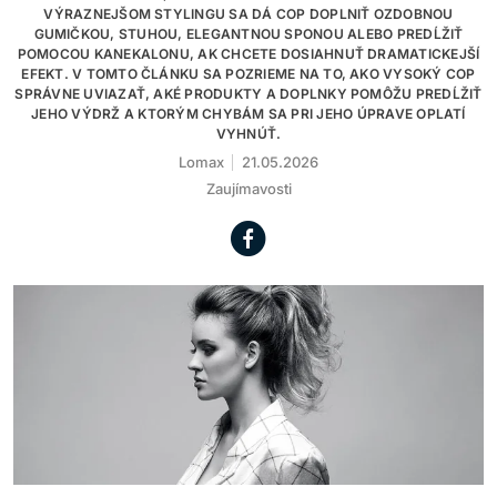
VÝRAZNEJŠOM STYLINGU SA DÁ COP DOPLNIŤ OZDOBNOU
GUMIČKOU, STUHOU, ELEGANTNOU SPONOU ALEBO PREDĹŽIŤ
POMOCOU KANEKALONU, AK CHCETE DOSIAHNUŤ DRAMATICKEJŠÍ
EFEKT. V TOMTO ČLÁNKU SA POZRIEME NA TO, AKO VYSOKÝ COP
SPRÁVNE UVIAZAŤ, AKÉ PRODUKTY A DOPLNKY POMÔŽU PREDĹŽIŤ
JEHO VÝDRŽ A KTORÝM CHYBÁM SA PRI JEHO ÚPRAVE OPLATÍ
VYHNÚŤ.
Lomax
21.05.2026
Zaujímavosti