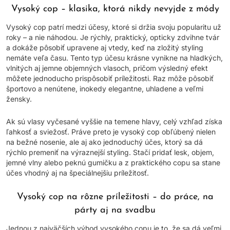
Vysoký cop – klasika, ktorá nikdy nevyjde z módy
Vysoký cop patrí medzi účesy, ktoré si držia svoju popularitu už
roky – a nie náhodou. Je rýchly, praktický, opticky zdvihne tvár
a dokáže pôsobiť upravene aj vtedy, keď na zložitý styling
nemáte veľa času. Tento typ účesu krásne vynikne na hladkých,
vlnitých aj jemne objemných vlasoch, pričom výsledný efekt
môžete jednoducho prispôsobiť príležitosti. Raz môže pôsobiť
športovo a nenútene, inokedy elegantne, uhladene a veľmi
žensky.
Ak sú vlasy vyčesané vyššie na temene hlavy, celý vzhľad získa
ľahkosť a sviežosť. Práve preto je vysoký cop obľúbený nielen
na bežné nosenie, ale aj ako jednoduchý účes, ktorý sa dá
rýchlo premeniť na výraznejší styling. Stačí pridať lesk, objem,
jemné vlny alebo peknú gumičku a z praktického copu sa stane
účes vhodný aj na špeciálnejšiu príležitosť.
Vysoký cop na rôzne príležitosti – do práce, na
párty aj na svadbu
Jednou z najväčších výhod vysokého copu je to, že sa dá veľmi