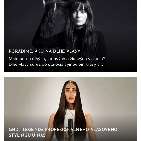
PORADÍME, AKO NA DLHÉ VLASY
Máte sen o dlhých, zdravých a žiarivých vlasoch?
Dlhé vlasy sú už po stáročia symbolom krásy a
ženskosti, reprezentujúc eleganciu a gráciu. ...
GHD - LEGENDA PROFESIONÁLNEHO VLASOVÉHO
STYLINGU U NÁS