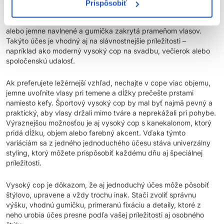
Vysoký cop môžete upraviť na mnoho spôsobov podľa toho,
Prispôsobiť
aký výsledok chcete dosiahnuť. Elegantná verzia pôsobí
najlepšie vtedy, keď sú vlasy hladko vyčesané, dĺžky uhladené
alebo jemne navlnené a gumička zakrytá prameňom vlasov.
Takýto účes je vhodný aj na slávnostnejšie príležitosti –
napríklad ako moderný vysoký cop na svadbu, večierok alebo
spoločenskú udalosť.
Ak preferujete ležérnejší vzhľad, nechajte v cope viac objemu,
jemne uvoľnite vlasy pri temene a dĺžky prečešte prstami
namiesto kefy. Športový vysoký cop by mal byť najmä pevný a
praktický, aby vlasy držali mimo tváre a neprekážali pri pohybe.
Výraznejšou možnosťou je aj vysoký cop s kanekalonom, ktorý
pridá dĺžku, objem alebo farebný akcent. Vďaka týmto
variáciám sa z jedného jednoduchého účesu stáva univerzálny
styling, ktorý môžete prispôsobiť každému dňu aj špeciálnej
príležitosti.
Vysoký cop je dôkazom, že aj jednoduchý účes môže pôsobiť
štýlovo, upravene a vždy trochu inak. Stačí zvoliť správnu
výšku, vhodnú gumičku, primeranú fixáciu a detaily, ktoré z
neho urobia účes presne podľa vašej príležitosti aj osobného