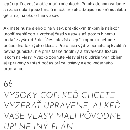
lepšiu priľnavosť a objem pri korienkoch. Pri uhladenom variante
sa zasa oplatí použiť malé množstvo uhladzujúceho krému alebo
gélu, najmä okolo línie vlasov.
Ak máte husté alebo dlhé vlasy, praktickým trikom je najskôr
urobiť menší cop z vrchnej časti vlasov a až potom k nemu
pridať zvyšok dĺžok. Účes tak získa lepšiu oporu a nebude
počas dňa tak rýchlo klesať. Pre dlhšiu výdrž pomáha aj kvalitná
pevná gumička, nie príliš ťažké doplnky a záverečná fixácia
lakom na vlasy. Vysoko zopnuté vlasy si tak udržia tvar, objem
aj upravený vzhľad počas práce, oslavy alebo večerného
programu.
VYSOKÝ COP: KEĎ CHCETE
VYZERAŤ UPRAVENE, AJ KEĎ
VAŠE VLASY MALI PÔVODNE
ÚPLNE INÝ PLÁN.