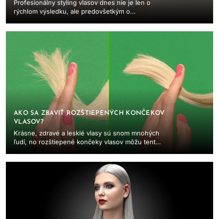
Profesionálny styling vlasov dnes nie je len o
rýchlom výsledku, ale predovšetkým o
technológii, ktorá rešpektuje kvalitu a zdravie
vlasov. ...
AKO SA ZBAVIŤ ROZŠTIEPENÝCH KONČEKOV
VLASOV?
Krásne, zdravé a lesklé vlasy sú snom mnohých
ľudí, no rozštiepené končeky vlasov môžu tento
sen rýchlo pokaziť. Ak vaše vlasy pôsobia
suchým...