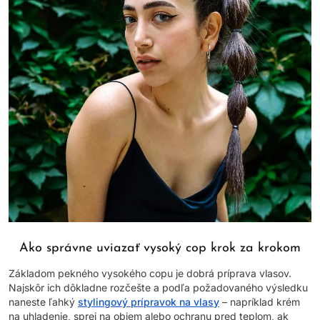
Ako správne uviazať vysoký cop krok za krokom
Základom pekného vysokého copu je dobrá príprava vlasov.
Najskôr ich dôkladne rozčešte a podľa požadovaného výsledku
naneste ľahký
stylingový prípravok na vlasy
– napríklad krém
na uhladenie, sprej na objem alebo ochranu pred teplom, ak