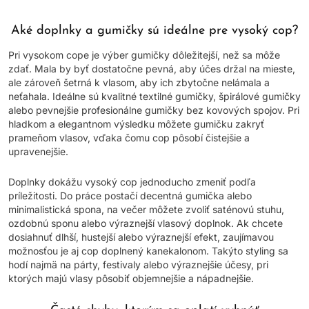
Aké doplnky a gumičky sú ideálne pre vysoký cop?
Pri vysokom cope je výber gumičky dôležitejší, než sa môže
zdať. Mala by byť dostatočne pevná, aby účes držal na mieste,
ale zároveň šetrná k vlasom, aby ich zbytočne nelámala a
neťahala. Ideálne sú kvalitné textilné gumičky, špirálové gumičky
alebo pevnejšie profesionálne gumičky bez kovových spojov. Pri
hladkom a elegantnom výsledku môžete gumičku zakryť
prameňom vlasov, vďaka čomu cop pôsobí čistejšie a
upravenejšie.
Doplnky dokážu vysoký cop jednoducho zmeniť podľa
príležitosti. Do práce postačí decentná gumička alebo
minimalistická spona, na večer môžete zvoliť saténovú stuhu,
ozdobnú sponu alebo výraznejší vlasový doplnok. Ak chcete
dosiahnuť dlhší, hustejší alebo výraznejší efekt, zaujímavou
možnosťou je aj cop doplnený kanekalonom. Takýto styling sa
hodí najmä na párty, festivaly alebo výraznejšie účesy, pri
ktorých majú vlasy pôsobiť objemnejšie a nápadnejšie.