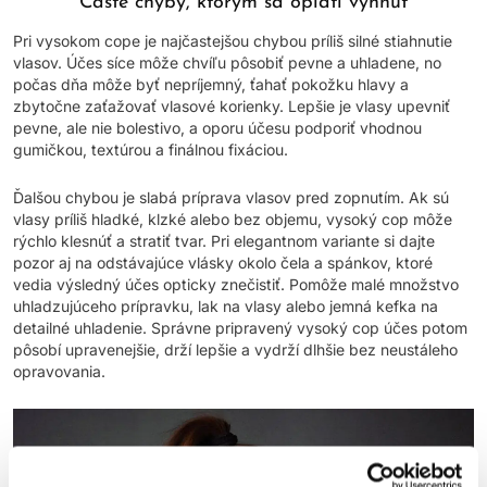
Časté chyby, ktorým sa oplatí vyhnúť
Pri vysokom cope je najčastejšou chybou príliš silné stiahnutie
vlasov. Účes síce môže chvíľu pôsobiť pevne a uhladene, no
počas dňa môže byť nepríjemný, ťahať pokožku hlavy a
zbytočne zaťažovať vlasové korienky. Lepšie je vlasy upevniť
pevne, ale nie bolestivo, a oporu účesu podporiť vhodnou
gumičkou, textúrou a finálnou fixáciou.
Ďalšou chybou je slabá príprava vlasov pred zopnutím. Ak sú
vlasy príliš hladké, klzké alebo bez objemu, vysoký cop môže
rýchlo klesnúť a stratiť tvar. Pri elegantnom variante si dajte
pozor aj na odstávajúce vlásky okolo čela a spánkov, ktoré
vedia výsledný účes opticky znečistiť. Pomôže malé množstvo
uhladzujúceho prípravku, lak na vlasy alebo jemná kefka na
detailné uhladenie. Správne pripravený vysoký cop účes potom
pôsobí upravenejšie, drží lepšie a vydrží dlhšie bez neustáleho
opravovania.