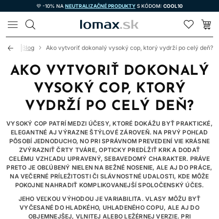
💜 -10% NA
NEUTRALIZAČNÉ PRODUKTY
S KÓDOM:
COOL10
LOMAX
vod
Blog
Ako vytvoriť dokonalý vysoký cop, ktorý vydrží po celý deň?
AKO VYTVORIŤ DOKONALÝ
VYSOKÝ COP, KTORÝ
VYDRŽÍ PO CELÝ DEŇ?
VYSOKÝ COP PATRÍ MEDZI ÚČESY, KTORÉ DOKÁŽU BYŤ PRAKTICKÉ,
ELEGANTNÉ AJ VÝRAZNE ŠTÝLOVÉ ZÁROVEŇ. NA PRVÝ POHĽAD
PÔSOBÍ JEDNODUCHO, NO PRI SPRÁVNOM PREVEDENÍ VIE KRÁSNE
ZVÝRAZNIŤ ČRTY TVÁRE, OPTICKY PREDĹŽIŤ KRK A DODAŤ
CELÉMU VZHĽADU UPRAVENÝ, SEBAVEDOMÝ CHARAKTER. PRÁVE
PRETO JE OBĽÚBENÝ NIELEN NA BEŽNÉ NOSENIE, ALE AJ DO PRÁCE,
NA VEČERNÉ PRÍLEŽITOSTI ČI SLÁVNOSTNÉ UDALOSTI, KDE MÔŽE
POKOJNE NAHRADIŤ KOMPLIKOVANEJŠÍ SPOLOČENSKÝ ÚČES.
JEHO VEĽKOU VÝHODOU JE VARIABILITA. VLASY MÔŽU BYŤ
VYČESANÉ DO HLADKÉHO, UHLADENÉHO COPU, ALE AJ DO
OBJEMNEJŠEJ, VLNITEJ ALEBO LEŽÉRNEJ VERZIE. PRI