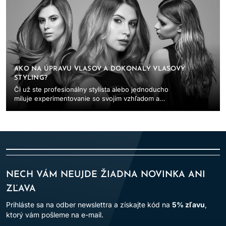
AKO NA ÚPRAVU VLASOV A DOKONALÝ VLASOVÝ
STYLING?
Či už ste profesionálny stylista alebo jednoducho
miluje experimentovanie so svojím vzhľadom a
baví vás úprava vlasov, ste na správnom mieste...
NECH VÁM NEUJDE ŽIADNA NOVINKA ANI
ZĽAVA
Prihláste sa na odber newslettra a získajte kód na
5% zľavu
,
ktorý vám pošleme na e-mail.