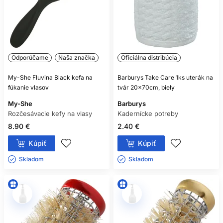
Odporúčame
Naša značka
Oficiálna distribúcia
My-She Fluvina Black kefa na
Barburys Take Care 1ks uterák na
fúkanie vlasov
tvár 20x70cm, biely
My-She
Barburys
Rozčesávacie kefy na vlasy
Kadernícke potreby
8.90 €
2.40 €
Kúpiť
Kúpiť
Skladom ㅤ
Skladom ㅤ