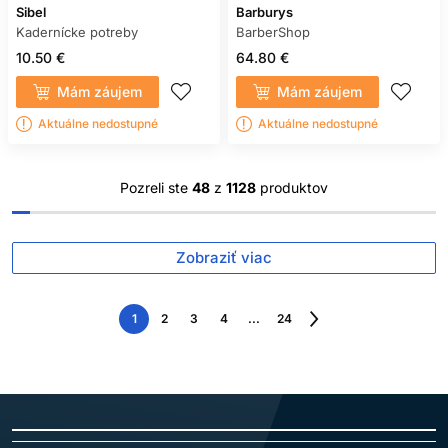
Sibel
Barburys
Kadernícke potreby
BarberShop
10.50 €
64.80 €
Mám záujem
Mám záujem
Aktuálne nedostupné
Aktuálne nedostupné
Pozreli ste
48
z
1128
produktov
Zobraziť viac
1
2
3
4
...
24
Nasledujúca
strana