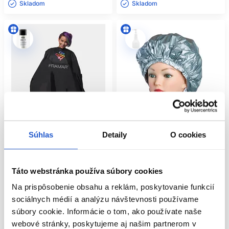
Skladom ㅤ
Skladom ㅤ
Súhlas
Detaily
O cookies
Oficiálna distribúcia
Táto webstránka používa súbory cookies
Framar pláštenka na farbenie
Čiapka na trvalú Alu-Cap super
144x134cm CAPE-COL
Thermo Cap
Na prispôsobenie obsahu a reklám, poskytovanie funkcií
Framar
Sibel
sociálnych médií a analýzu návštevnosti používame
Kadernícke potreby
Kadernícke potreby
súbory cookie. Informácie o tom, ako používate naše
26.60 €
7.70 €
webové stránky, poskytujeme aj našim partnerom v