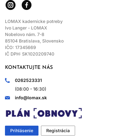
LOMAX kadernícke potreby
Ivo Langer - LOMAX
Nobelovo nám. 7-8
85104 Bratislava, Slovensko
IČO: 17345669
IČ DPH: SK1020209740
KONTAKTUJTE NÁS
0262523331
(08:00 - 16:30)
info@lomax.sk
Prihlásenie
Registrácia