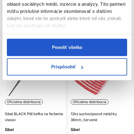
oblasti sociálnych médií, inzercie a analýzy. Títo partneri
Mám záujem
Mám záujem
môžu príslušné informácie skombinovať s ďalšími
Aktuálne nedostupné
Aktuálne nedostupné
údajmi, ktoré ste im poskytli alebo ktoré od vás získali,
keď ste používali ich služby.
Povoliť všetko
Prispôsobiť
Oficiálna distribúcia
Oficiálna distribúcia
Sibel BLACK PM kefka na farbenie
12ks suchozipsové natáčky
vlasov
36mm, červené
Sibel
Sibel