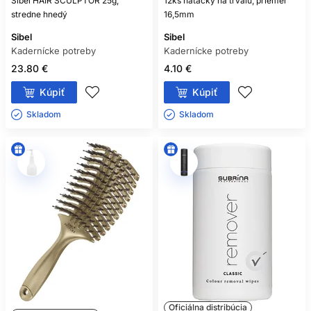
Sibel HAIR SCULPTOR 25g,
12ks natáčky na trvalú, priemer
stredne hnedý
16,5mm
Sibel
Sibel
Kadernícke potreby
Kadernícke potreby
23.80 €
4.10 €
Kúpiť
Kúpiť
Skladom ㅤ
Skladom ㅤ
Oficiálna distribúcia