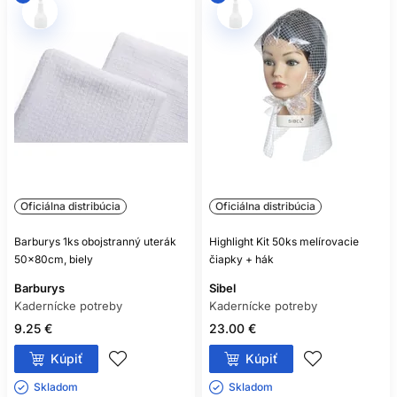
Oficiálna distribúcia
Oficiálna distribúcia
Barburys 1ks obojstranný uterák
Highlight Kit 50ks melírovacie
50x80cm, biely
čiapky + hák
Barburys
Sibel
Kadernícke potreby
Kadernícke potreby
9.25 €
23.00 €
Kúpiť
Kúpiť
Skladom ㅤ
Skladom ㅤ