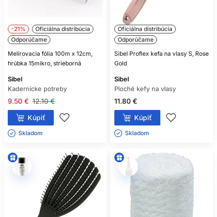
-21%
Oficiálna distribúcia
Oficiálna distribúcia
Odporúčame
Odporúčame
Melírovacia fólia 100m x 12cm,
Sibel Proflex kefa na vlasy S, Rose
hrúbka 15mikro, strieborná
Gold
Sibel
Sibel
Kadernícke potreby
Ploché kefy na vlasy
9.50 €
12.10 €
11.80 €
Kúpiť
Kúpiť
Skladom ㅤ
Skladom ㅤ