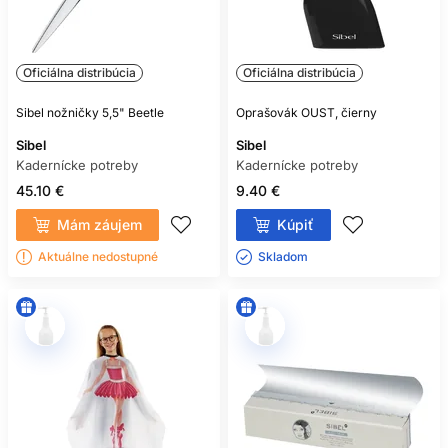
Oficiálna distribúcia
Oficiálna distribúcia
Sibel nožničky 5,5" Beetle
Oprašovák OUST, čierny
Sibel
Sibel
Kadernícke potreby
Kadernícke potreby
45.10 €
9.40 €
Mám záujem
Kúpiť
Aktuálne nedostupné
Skladom ㅤ