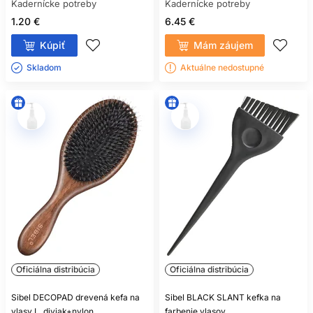
Kadernícke potreby
Kadernícke potreby
1.20 €
6.45 €
Kúpiť
Mám záujem
Skladom ㅤ
Aktuálne nedostupné
Oficiálna distribúcia
Oficiálna distribúcia
Sibel DECOPAD drevená kefa na
Sibel BLACK SLANT kefka na
vlasy L, diviak+nylon
farbenie vlasov