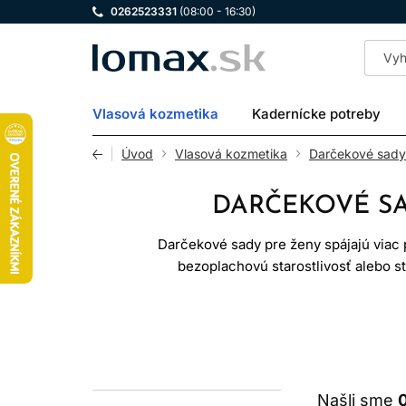
0262523331
(08:00 - 16:30)
LOMAX
Vlasová kozmetika
Kadernícke potreby
Úvod
Vlasová kozmetika
Darčekové sady
DARČEKOVÉ SA
Darčekové sady pre ženy spájajú viac
bezoplachovú starostlivosť alebo sty
značku. Najlepší darček zohľadňuj
Darčeková sada nie je automaticky vh
Našli sme