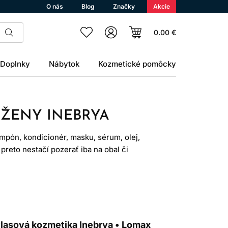
O nás
Blog
Značky
Akcie
0.00 €
Doplnky
Nábytok
Kozmetické pomôcky
 ŽENY INEBRYA
pón, kondicionér, masku, sérum, olej,
 preto nestačí pozerať iba na obal či
va konkrétnu profesionálnu vlasovú
dľa pohlavia je vybrať produkty podľa
vlasová kozmetika Inebrya • Lomax