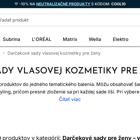
💜 -10% NA
NEUTRALIZAČNÉ PRODUKTY
S KÓDOM:
COOL10
Subrina
L'ORÉAL
Matrix
Wella
Elektro
Darčekové sady vlasovej kozmetiky pre ženy
DY VLASOVEJ KOZMETIKY PRE
 produktov do jedného tematického balenia. Môžu obsahovať šam
ling, pričom presné zloženie sa pri každej sade líši. Pri výbere
e typ vlasov, ich stav, bežnú rutinu a to, či obdarovaná použí
Čítať viac
kozmetiku.
odná pre každú ženu. Praktickejšie než stereotypné delenie po
reálnej potreby vlasov a pokožky.
0
produktov v kategórií:
Darčekové sady pre ženy – 