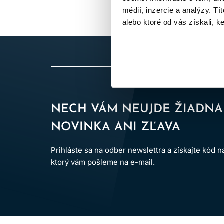
vlasy
pri ďalšej úprave. Darčeková sa
médií, inzercie a analýzy. Tí
alebo ktoré od vás získali, ke
Farba a poškodenie nie sú rovnaká p
profesionálny rad, ktorý obdarov
SA
NECH VÁM NEUJDE ŽIADNA
Jemné vlasy sa ľahko zaťažia, preto 
nemusia byť ideálne, hoci majú luxu
NOVINKA ANI ZĽAVA
Prihláste sa na odber newslettra a získajte kód 
Ak má obdarovaná dlhé jemné vlasy so
ktorý vám pošleme na e-mail.
SAD
Kučery často potrebujú kombináciu 
alebo masku a krém, gél či sprej na ož