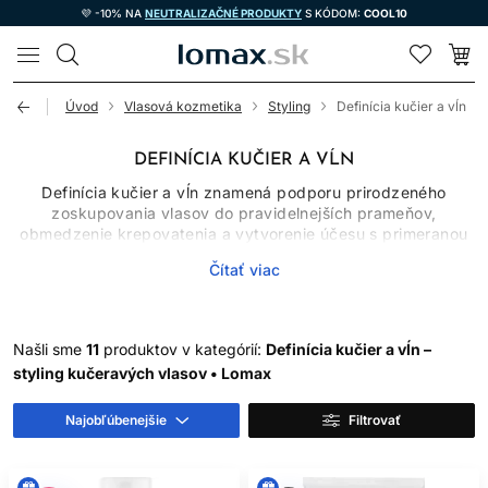
💜 -10% NA
NEUTRALIZAČNÉ PRODUKTY
S KÓDOM:
COOL10
LOMAX
Úvod
Vlasová kozmetika
Styling
Definícia kučier a vĺn
DEFINÍCIA KUČIER A VĹN
Definícia kučier a vĺn znamená podporu prirodzeného
zoskupovania vlasov do pravidelnejších prameňov,
obmedzenie krepovatenia a vytvorenie účesu s primeranou
výdržou. Styling kučeravých vlasov nezačína jedným
Čítať viac
„zázračným“ produktom. Výsledok ovplyvňuje typ vlasov,
hustota, poréznosť, množstvo vody pri aplikácii, technika
sušenia aj kombinácia fixačných a kondicionačných zložiek.
Našli sme
11
produktov v kategórií:
Definícia kučier a vĺn –
ČO POTREBUJÚ VLNY A
styling kučeravých vlasov • Lomax
ČO KUČERY
Najobľúbenejšie
Filtrovať
Jemné vlnité vlasy sa ľahko zaťažia, preto často potrebujú
ľahké
tužidlo na vlasy
, gél alebo sprej. Husté a suchšie
kučery môžu lepšie reagovať na krém kombinovaný s