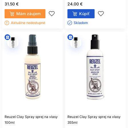
31.50 €
24.00 €
AKO OBNOVIŤ KUČERY
Mám záujem
Kúpiť
NA ĎALŠÍ DEŇ
Aktuálne nedostupné
Skladom ㅤ
Nie vždy je potrebné vlasy znovu celé umyť. Pramene
možno ľahko navlhčiť a pridať malé množstvo produktu,
prípadne použiť osviežujúci sprej. Veľké vrstvenie bez
umytia však môže vytvoriť nános, znížiť pružnosť a zaťažiť
korienky. Sledujte reakciu vlasov.
VÝDRŽ, OBJEM A
MÄKKOSŤ
Silnejšia fixácia zvyčajne predlžuje výdrž a chráni tvar pred
vlhkosťou, no môže pôsobiť tuhšie. Viac krému prináša
mäkkosť, ale môže znížiť objem. Najlepšia rutina je
kompromis podľa účesu: voľné vlny potrebujú iný pomer než
pevné kučery alebo uhladený cop.
ČASTÉ OTÁZKY
Reuzel Clay Spray sprej na vlasy
Reuzel Clay Spray sprej na vlasy
100ml
355ml
ZÁKAZNÍKOV