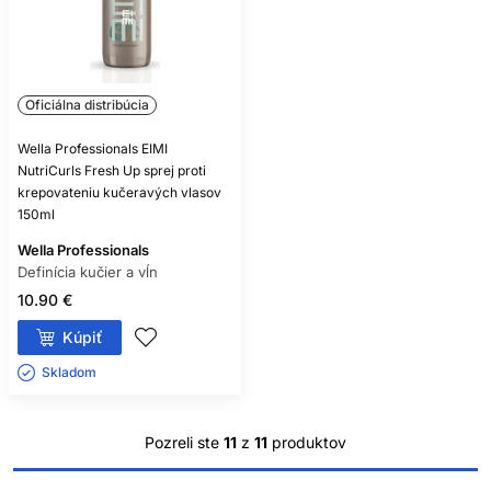
Oficiálna distribúcia
Wella Professionals EIMI
NutriCurls Fresh Up sprej proti
krepovateniu kučeravých vlasov
150ml
Wella Professionals
Definícia kučier a vĺn
10.90 €
Kúpiť
Skladom ㅤ
Pozreli ste
11
z
11
produktov