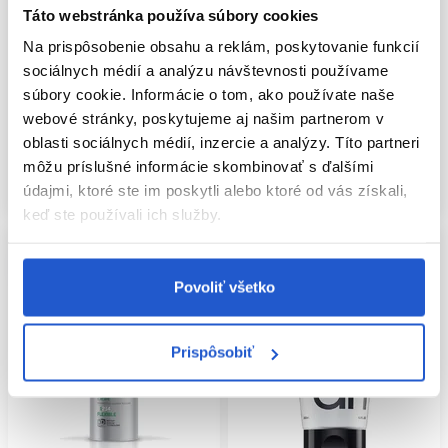
Wella Professionals EIMI
Táto webstránka používa súbory cookies
Londa Professional Curls In pena
NutriCurls Curl Shaper gélový
na kučery 150ml
Na prispôsobenie obsahu a reklám, poskytovanie funkcií
krém na kučeravé vlasy 150ml
sociálnych médií a analýzu návštevnosti používame
Londa Professional
Wella Professionals
súbory cookie. Informácie o tom, ako používate naše
Londa
Definícia kučier a vĺn
webové stránky, poskytujeme aj našim partnerom v
11.20 €
11.90 €
oblasti sociálnych médií, inzercie a analýzy. Títo partneri
Mám záujem
Kúpiť
môžu príslušné informácie skombinovať s ďalšími
údajmi, ktoré ste im poskytli alebo ktoré od vás získali,
Aktuálne nedostupné
Skladom ㅤ
keď ste používali ich služby.
Povoliť všetko
Prispôsobiť