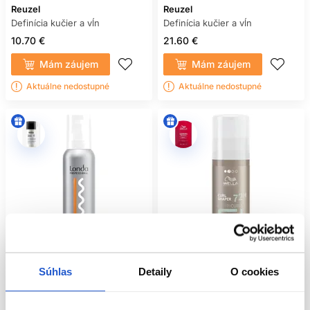
Reuzel
Reuzel
Definícia kučier a vĺn
Definícia kučier a vĺn
PREČO SA KUČERY PO
10.70 €
21.60 €
VYSCHNUTÍ ROZPADNÚ?
Mám záujem
Mám záujem
Príčinou môže byť slabá fixácia, priveľa ťažkého krému,
dotýkanie počas schnutia alebo vysoká vlhkosť.
Aktuálne nedostupné
Aktuálne nedostupné
MÁM VLASY PO NANESENÍ
PRODUKTU ČESAŤ?
Môžete, ak používate kefu vhodnú na mokré rozčesávanie a
dostatočný sklz. Následne znovu vytvorte zhluky stláčaním.
AKO ODSTRÁNIM TVRDOSŤ PO
GÉLE?
Keď sú vlasy úplne suché, jemne ich stláčajte dlaňami. Tvrdý
film sa uvoľní, pričom tvar zostane definovaný.
Súhlas
Detaily
O cookies
Oficiálna distribúcia
Oficiálna distribúcia