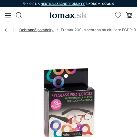
💜 -10% NA
NEUTRALIZAČNÉ PRODUKTY
S KÓDOM:
COOL10
LOMAX
potreby
Ochranné pomôcky
Framar 200ks ochrana na okuliare EGPR-B