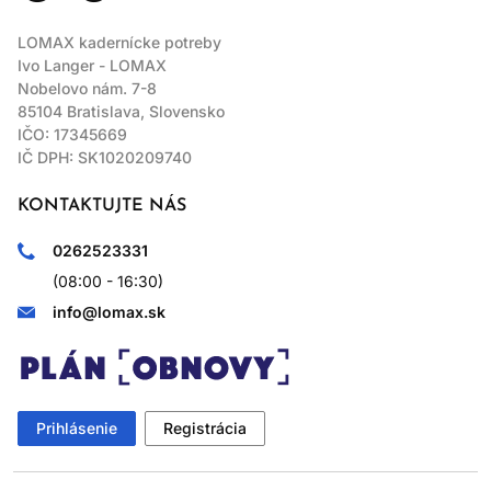
LOMAX kadernícke potreby
Ivo Langer - LOMAX
Nobelovo nám. 7-8
85104 Bratislava, Slovensko
IČO: 17345669
IČ DPH: SK1020209740
KONTAKTUJTE NÁS
0262523331
(08:00 - 16:30)
info@lomax.sk
Prihlásenie
Registrácia