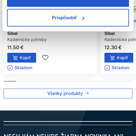
Oficiálna distribúcia
Oficiálna distribú
Prispôsobiť
Sibel 5x100ks ochranné papieriky na krk,
Sibel 5x100ks o
vodeodolné
vodeodolné
Sibel
Sibel
Kadernícke potreby
Kadernícke pot
11.50 €
12.30 €
Kúpiť
Kúpiť
Skladom ㅤ
Skladom ㅤ
Všetky produkty