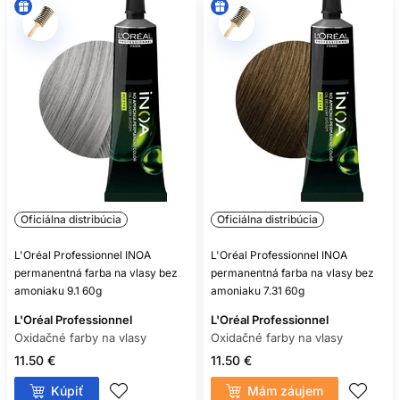
Nie. Aj bezamoniaková oxidačná farba môže obsahovať
alergizujúce farbiace látky.
Oficiálna distribúcia
Oficiálna distribúcia
L'Oréal Professionnel INOA
L'Oréal Professionnel INOA
permanentná farba na vlasy bez
permanentná farba na vlasy bez
amoniaku 9.1 60g
amoniaku 7.31 60g
L'Oréal Professionnel
L'Oréal Professionnel
Oxidačné farby na vlasy
Oxidačné farby na vlasy
11.50 €
11.50 €
Kúpiť
Mám záujem