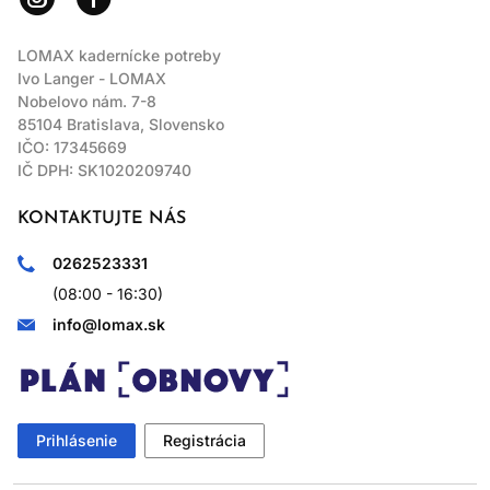
LOMAX kadernícke potreby
Ivo Langer - LOMAX
Nobelovo nám. 7-8
85104 Bratislava, Slovensko
IČO: 17345669
IČ DPH: SK1020209740
KONTAKTUJTE NÁS
0262523331
(08:00 - 16:30)
info@lomax.sk
Prihlásenie
Registrácia