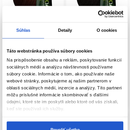
Súhlas
Detaily
O cookies
Oficiálna distribúcia
Oficiálna distribúcia
L'Oréal Professionnel INOA
L'Oréal Professionnel INOA
Táto webstránka používa súbory cookies
permanentná farba na vlasy bez
permanentná farba na vlasy bez
amoniaku 5.5 60g
amoniaku 4.8 60g
Na prispôsobenie obsahu a reklám, poskytovanie funkcií
sociálnych médií a analýzu návštevnosti používame
L'Oréal Professionnel
L'Oréal Professionnel
súbory cookie. Informácie o tom, ako používate naše
Oxidačné farby na vlasy
Oxidačné farby na vlasy
webové stránky, poskytujeme aj našim partnerom v
11.50 €
11.50 €
oblasti sociálnych médií, inzercie a analýzy. Títo partneri
Kúpiť
Kúpiť
môžu príslušné informácie skombinovať s ďalšími
Skladom ㅤ
Skladom ㅤ
údajmi, ktoré ste im poskytli alebo ktoré od vás získali,
keď ste používali ich služby.
Povoliť všetko