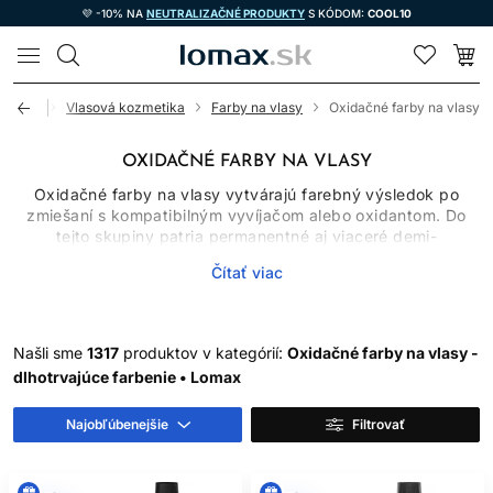
💜 -10% NA
NEUTRALIZAČNÉ PRODUKTY
S KÓDOM:
COOL10
LOMAX
Úvod
Vlasová kozmetika
Farby na vlasy
Oxidačné farby na vlasy
OXIDAČNÉ FARBY NA VLASY
Oxidačné farby na vlasy vytvárajú farebný výsledok po
zmiešaní s kompatibilným vyvíjačom alebo oxidantom. Do
tejto skupiny patria permanentné aj viaceré demi-
permanentné systémy, ktoré sa líšia chemizmom, miešacím
Čítať viac
pomerom, časom pôsobenia, schopnosťou zosvetľovať
prirodzený pigment a mierou krytia šedivých vlasov.
Oxidačné farby preto nemožno vyberať iba podľa obrázka
odtieňa. Dôležitý je východiskový podklad, história vlasov,
Našli sme
1317
produktov v kategórií:
Oxidačné farby na vlasy -
cieľová hĺbka a presný návod výrobcu.
dlhotrvajúce farbenie • Lomax
AKO OXIDAČNÉ FARBY
Najobľúbenejšie
Filtrovať
FUNGUJÚ
Po spojení farbiaceho krému alebo gélu s určeným