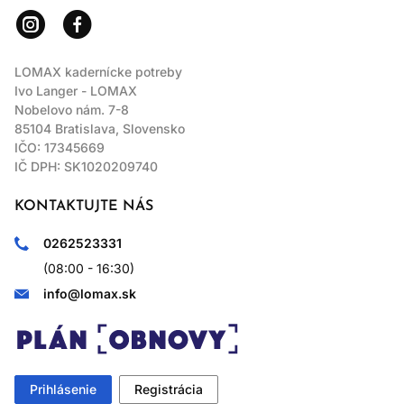
LOMAX kadernícke potreby
Ivo Langer - LOMAX
Nobelovo nám. 7-8
85104 Bratislava, Slovensko
IČO: 17345669
IČ DPH: SK1020209740
KONTAKTUJTE NÁS
0262523331
(08:00 - 16:30)
info@lomax.sk
Prihlásenie
Registrácia