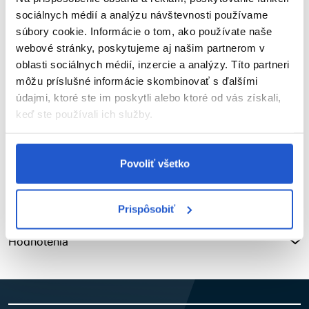
bohatý na mikronizované kryštály.
sociálnych médií a analýzu návštevnosti používame
súbory cookie. Informácie o tom, ako používate naše
Hlavné výhody:
webové stránky, poskytujeme aj našim partnerom v
oblasti sociálnych médií, inzercie a analýzy. Títo partneri
Odstraňovač škvŕn na pokožke hlavy
môžu príslušné informácie skombinovať s ďalšími
Odstraňuje farebné škvrny z pokožky
údajmi, ktoré ste im poskytli alebo ktoré od vás získali,
keď ste používali ich služby.
Použitie:
Namočte trochu vaty alebo odličovacej hubky do
vody. Namočte do odstraňovača škvŕn a jemne potrite škvrnu.
Povoliť všetko
Parametre
Značka
Prispôsobiť
Hodnotenia