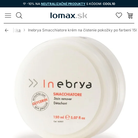
💜 -10% NA
NEUTRALIZAČNÉ PRODUKTY
S KÓDOM:
COOL10
LOMAX
á kozmetika
Inebrya Smacchiatore krém na čistenie pokožky po farbení 15