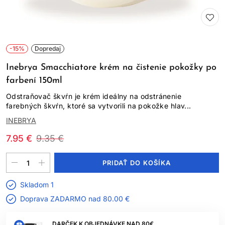
-15%
Dopredaj
Inebrya Smacchiatore krém na čistenie pokožky po
farbení 150ml
Odstraňovač škvŕn je krém ideálny na odstránenie
farebných škvŕn, ktoré sa vytvorili na pokožke hlav...
INEBRYA
7.95 €
9.35 €
PRIDAŤ DO KOŠÍKA
Skladom 1
Doprava ZADARMO nad
80.00 €
DARČEK K OBJEDNÁVKE NAD 80€