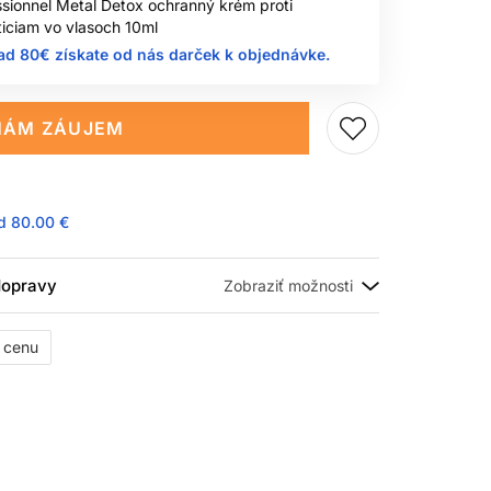
ssionnel Metal Detox ochranný krém proti
iciam vo vlasoch 10ml
ad 80€ získate od nás darček k objednávke.
ÁM ZÁUJEM
ad
80.00 €
 dopravy
ť cenu