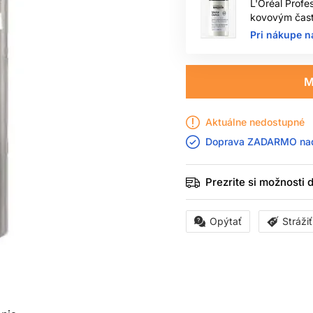
L'Oréal Profe
kovovým čast
Pri nákupe n
M
Aktuálne nedostupné
Doprava ZADARMO n
Prezrite si možnosti
Opýtať
Stráži