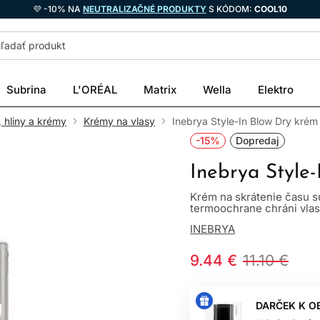
💜 -10% NA
NEUTRALIZAČNÉ PRODUKTY
S KÓDOM:
COOL10
Subrina
L'ORÉAL
Matrix
Wella
Elektro
, hliny a krémy
Krémy na vlasy
Inebrya Style-In Blow Dry krém
-15%
Dopredaj
Inebrya Style
Krém na skrátenie času su
termoochrane chráni vlasy
INEBRYA
9.44 €
11.10 €
DARČEK K O