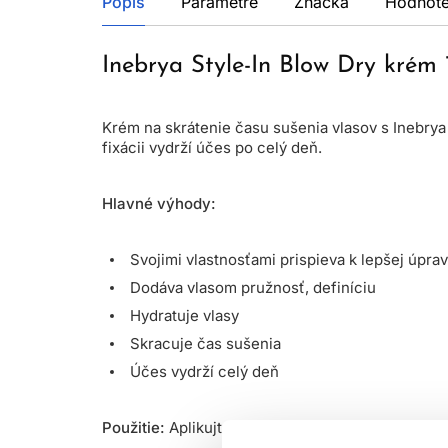
Popis
Parametre
Značka
Hodnote
Inebrya Style-In Blow Dry krém
Krém na skrátenie času sušenia vlasov s Inebrya
fixácii vydrží účes po celý deň.
Hlavné výhody:
Svojimi vlastnosťami prispieva k lepšej úpra
Dodáva vlasom pružnosť, definíciu
Hydratuje vlasy
Skracuje čas sušenia
Účes vydrží celý deň
Použitie:
Aplikujte 1-3 dávky na uterákom vysušen