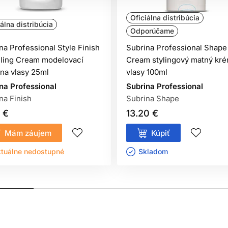
Oficiálna distribúcia
iálna distribúcia
Odporúčame
na Professional Style Finish
Subrina Professional Shape
ling Cream modelovací
Cream stylingový matný kr
na vlasy 25ml
vlasy 100ml
na Professional
Subrina Professional
na Finish
Subrina Shape
 €
13.20 €
Mám záujem
Kúpiť
tuálne nedostupné
Skladom ㅤ