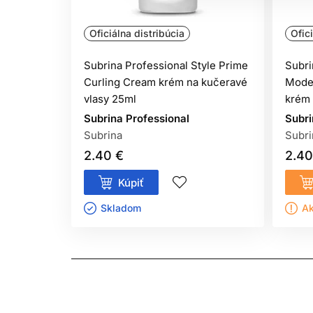
Oficiálna distribúcia
Ofic
Subrina Professional Style Prime
Subri
Curling Cream krém na kučeravé
Mode
vlasy 25ml
krém 
Subrina Professional
Subri
Subrina
Subri
2.40 €
2.40
Kúpiť
Skladom ㅤ
Ak