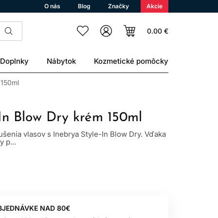
O nás
Blog
Značky
Akcie
0.00 €
Doplnky
Nábytok
Kozmetické pomôcky
 150ml
-In Blow Dry krém 150ml
šenia vlasov s Inebrya Style-In Blow Dry. Vďaka
 p...
BJEDNÁVKE NAD 80€