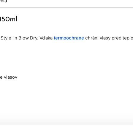
nia
 150ml
 Style-In Blow Dry. Vďaka
termoochrane
chráni vlasy pred tepl
ve vlasov
é alebo suché vlasy. Vyfúkajte a upravte podľa potreby.