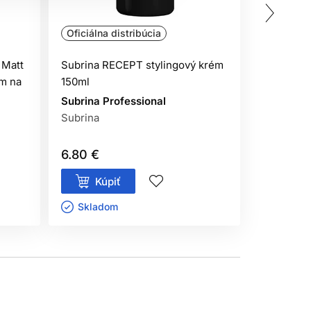
Oficiálna distribúcia
Oficiálna
 Matt
Subrina RECEPT stylingový krém
CHI Kerat
ém na
150ml
vyhladzuj
Subrina Professional
CHI
Subrina
Vlasová k
6.80 €
14.30 €
Kúpiť
Kúp
Skladom ㅤ
Sklado