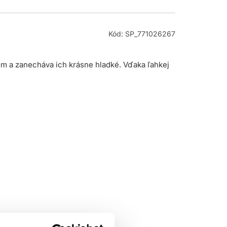
Kód: SP_771026267
om a zanecháva ich krásne hladké. Vďaka ľahkej