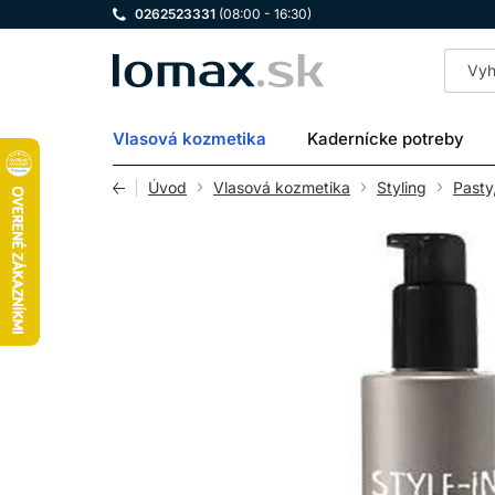
0262523331
(08:00 - 16:30)
LOMAX
Vlasová kozmetika
Kadernícke potreby
Úvod
Vlasová kozmetika
Styling
Pasty