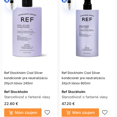
drsnosť a náchylnosť na lámanie.
OŠETRUJÚCI VERZUS
PIGMENTOVÝ
KONDICIONÉR
Ošetrujúci kondicionér nemusí meniť odtieň. Jeho úlohou je
zlepšiť poddajnosť, lesk a rozčesávanie. Pigmentový
kondicionér navyše ukladá na povrch dočasné farbivá, ktoré
opticky korigujú teplý tón. Výsledok sa postupne vymýva a
závisí od východiskovej farby, poréznosti, dávky a času
pôsobenia.
Ak sú vlasy suché, ale farebne vyhovujúce, siahnite po
Ref Stockholm Cool Silver
Ref Stockholm Cool Silver
kondicionačnom produkte bez výraznej pigmentácie. Ak
kondicionér pre neutralizáciu
kondicionér pre neutralizáciu
chcete ochladiť žltkasté odlesky, vhodný môže byť
žltých tónov 245ml
žltých tónov 600ml
kondicionér pre neutralizáciu žltých tónov. Pri medených
alebo oranžových odtieňoch nemusí fialový pigment
Ref Stockholm
Ref Stockholm
postačovať.
Starostlivosť o farbené vlasy
Starostlivosť o farbené vlasy
22.60 €
47.20 €
AKO FUNGUJE FIALOVÝ
Mám záujem
Mám záujem
KONDICIONÉR