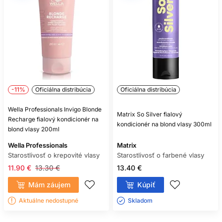
častej aplikácii. Efekt je spravidla dočasný.
NEUTRALIZUJE ORANŽOVÉ
TÓNY?
Fialová je najvhodnejšia na žlté tóny. Oranžové odlesky
zvyčajne vyžadujú modrejší pigment alebo profesionálnu
korekciu.
-11%
Oficiálna distribúcia
Oficiálna distribúcia
MÔŽEM HO POUŽÍVAŤ NA
PRIRODZENÉ BLOND VLASY?
Wella Professionals Invigo Blonde
Matrix So Silver fialový
Recharge fialový kondicionér na
kondicionér na blond vlasy 300ml
Áno, ak sú dostatočne svetlé a chcete stlmiť žltkastý
blond vlasy 200ml
nádych.
Wella Professionals
Matrix
Starostlivosť o krepovité vlasy
Starostlivosť o farbené vlasy
11.90 €
13.30 €
13.40 €
Mám záujem
Kúpiť
Aktuálne nedostupné
Skladom ㅤ