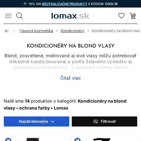
💜 -10% NA
NEUTRALIZAČNÉ PRODUKTY
S KÓDOM:
COOL10
LOMAX
Úvod
Vlasová kozmetika
Kondicionéry
Kondicionéry na blond vlas
KONDICIONÉRY NA BLOND VLASY
Blond, zosvetlené, melírované aj sivé vlasy môžu potrebovať
dôkladné kondicionovanie a podľa želaného výsledku aj
pigmentovú neutralizáciu. V kategórii nájdete bežné
ošetrujúce produkty aj fialový kondicionér, ktorý pomáha
Čítať viac
vizuálne tlmiť žlté odtiene. Nie každý kondicionér na blond
vlasy obsahuje pigmenty, preto vyberajte podľa toho, či
potrebujete najmä rozčesávanie a hebkosť, ochranu farby
alebo korekciu tónu. Kompletná
starostlivosť o blond
Našli sme
14
produktov v kategórií:
Kondicionéry na blond
vlasy
môže zahŕňať aj šampóny, masky a bezoplachové
vlasy – ochrana farby • Lomax
produkty.
Kondicionér pôsobí predovšetkým na povrchu vlasového
Najobľúbenejšie
Filtrovať
vlákna. Pomáha znižovať trenie, uhladiť kutikulu a zlepšiť
manipuláciu s vlasmi. To je pri zosvetlených dĺžkach
dôležité, pretože chemické procesy môžu zvýšiť poréznosť,