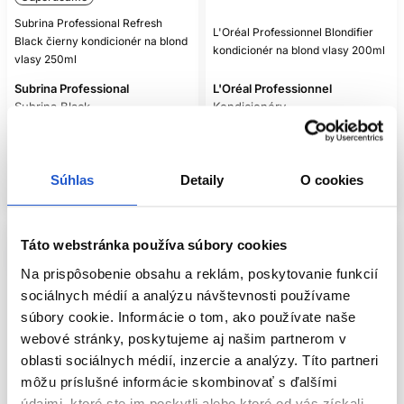
predstavy, že viac fialového pigmentu je automaticky lepšie.
Subrina Professional Refresh
L'Oréal Professionnel Blondifier
Black čierny kondicionér na blond
HYDRATÁCIA,
kondicionér na blond vlasy 200ml
vlasy 250ml
REGENERÁCIA A
Subrina Professional
L'Oréal Professionnel
OCHRANA VLASOV
Subrina Black
Kondicionéry
10.90 €
17.40 €
Zosvetľovanie môže narušiť vlasové vlákno, preto blond
vlasy často profitujú z kombinácie kondicionéra, masky a
Kúpiť
Kúpiť
bezoplachovej ochrany
. Kozmetika môže dočasne vyplniť
Súhlas
Detaily
O cookies
Skladom ㅤ
Skladom ㅤ
nerovnosti, znížiť trenie a zlepšiť pružnosť pri česaní, ale
nedokáže biologicky vrátiť vlas do panenského stavu.
Pri tepelnej úprave používajte tepelnú ochranu a primeranú
Táto webstránka používa súbory cookies
teplotu. Mokré vlasy rozčesávajte opatrne od končekov.
Mechanické zaobchádzanie má na lámavosť často rovnako
Na prispôsobenie obsahu a reklám, poskytovanie funkcií
veľký vplyv ako samotný výber produktu.
sociálnych médií a analýzu návštevnosti používame
súbory cookie. Informácie o tom, ako používate naše
AKO PREDÍSŤ
webové stránky, poskytujeme aj našim partnerom v
NEROVNOMERNÉMU
oblasti sociálnych médií, inzercie a analýzy. Títo partneri
TÓNU
môžu príslušné informácie skombinovať s ďalšími
údajmi, ktoré ste im poskytli alebo ktoré od vás získali,