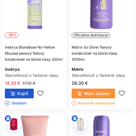
pôsobiť čistejšie a zároveň zostať poddajná.
ČASTÉ OTÁZKY
ZÁKAZNÍKOV
-16%
Oficiálna distribúcia
JE KAŽDÝ KONDICIONÉR NA
Inebrya Blondesse No-Yellow
Matrix So Silver fialový
BLOND VLASY FIALOVÝ?
Mousse penový fialový
kondicionér na blond vlasy
kondicionér na blond vlasy 250ml
1000ml
Nie. Mnohé produkty sú určené iba na kondicionovanie, lesk
alebo ochranu farbených a zosvetlených vlasov.
Inebrya
Matrix
Starostlivosť o farbené vlasy
Starostlivosť o farbené vlasy
AKO DLHO NECHAŤ FIALOVÝ
14.30 €
17.10 €
26.30 €
KONDICIONÉR PÔSOBIŤ?
Kúpiť
Mám záujem
Vždy podľa návodu konkrétneho produktu. Pri prvom použití
Skladom ㅤ
Aktuálne nedostupné
voľte kratší odporúčaný čas.
MÔŽE ZAFARBIŤ VLASY
DOFIALOVA?
Áno, najmä veľmi svetlé alebo porézne časti pri dlhej či