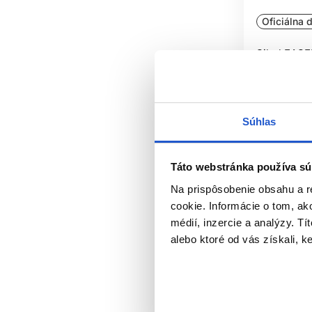
Oficiálna d
Sibel EASEL
Sibel
Kadernícke
Súhlas
13.60 €
Kúpi
Táto webstránka používa sú
Skladom 
Na prispôsobenie obsahu a r
cookie. Informácie o tom, ak
médií, inzercie a analýzy. Tí
alebo ktoré od vás získali, ke