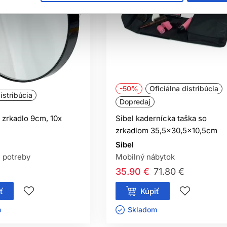
-50%
Oficiálna distribúcia
istribúcia
Dopredaj
 zrkadlo 9cm, 10x
Sibel kadernícka taška so
zrkadlom 35,5x30,5x10,5cm
Sibel
 potreby
Mobilný nábytok
35.90 €
71.80 €
ť
Kúpiť
ㅤ
Skladom ㅤ