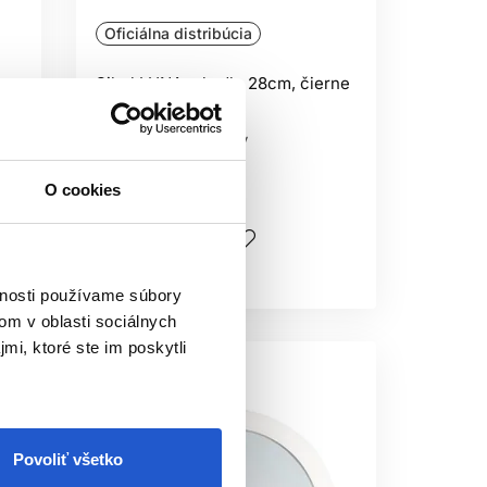
Oficiálna distribúcia
m,
Sibel LUNA zrkadlo 28cm, čierne
Sibel
Kadernícke potreby
O cookies
11.30 €
Kúpiť
Skladom ㅤ
vnosti používame súbory
om v oblasti sociálnych
mi, ktoré ste im poskytli
Povoliť všetko