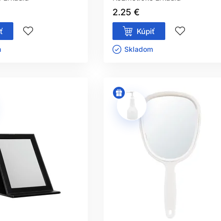
2.25 €
ť
Kúpiť
ㅤ
Skladom ㅤ