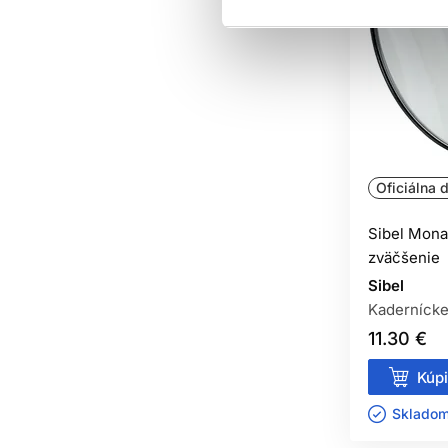
Oficiálna d
Sibel Mona
zväčšenie
Sibel
Kadernícke
11.30 €
Kúpi
Skladom 