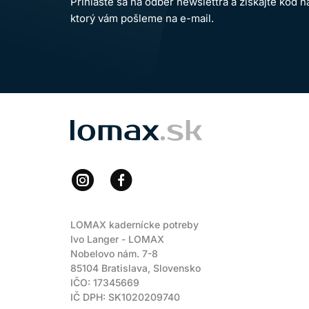
Prihláste sa na odber newslettra a získajte kód 
ktorý vám pošleme na e-mail.
LOMAX
LOMAX kadernícke potreby
Ivo Langer - LOMAX
Nobelovo nám. 7-8
85104 Bratislava, Slovensko
IČO: 17345669
IČ DPH: SK1020209740