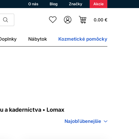
O nás
Blog
Značky
Akcie
0.00 €
Doplnky
Nábytok
Kozmetické pomôcky
u a kaderníctva • Lomax
Najobľúbenejšie