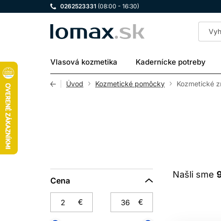
0262523331
(08:00 - 16:30)
LOMAX
Vlasová kozmetika
Kadernícke potreby
Úvod
Kozmetické pomôcky
Kozmetické z
Našli sme
Cena
€
€