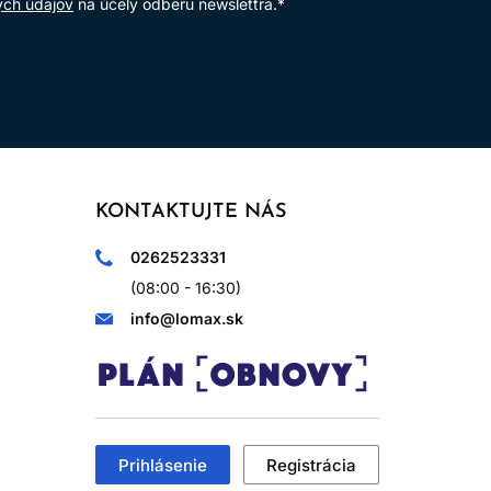
ých údajov
na účely odberu newslettra.*
KONTAKTUJTE NÁS
0262523331
(08:00 - 16:30)
info@lomax.sk
Prihlásenie
Registrácia