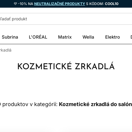
💜 -10% NA
NEUTRALIZAČNÉ PRODUKTY
S KÓDOM:
COOL10
Subrina
L'ORÉAL
Matrix
Wella
Elektro
rkadlá
KOZMETICKÉ ZRKADLÁ
9
produktov v kategórií:
Kozmetické zrkadlá do salón