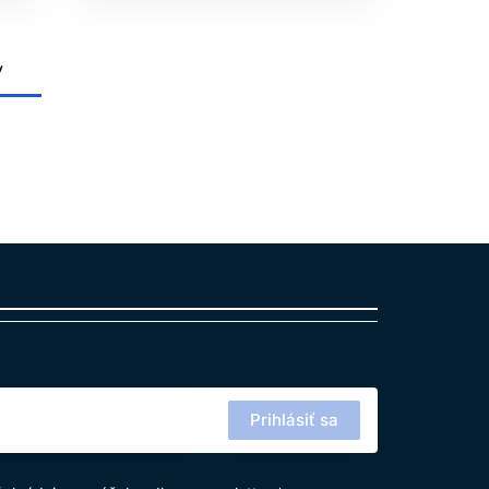
v
Prihlásiť sa