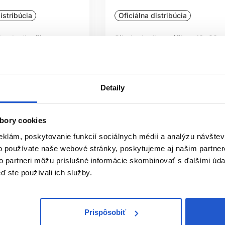
istribúcia
Oficiálna distribúcia
 zrkadlo, čierne
Sibel zrkadlo s rúčkou 13x29c
3x zväčšenie
 potreby
Sibel
Kozmetické zrkadlá
Detaily
3.70 €
ť
Kúpiť
bory cookies
ㅤ
Skladom ㅤ
eklám, poskytovanie funkcií sociálnych médií a analýzu návšte
o používate naše webové stránky, poskytujeme aj našim partner
to partneri môžu príslušné informácie skombinovať s ďalšími údaj
ď ste používali ich služby.
Prispôsobiť