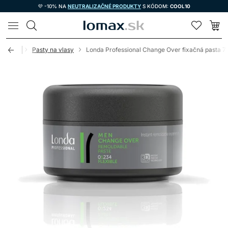
💜 -10% NA
NEUTRALIZAČNÉ PRODUKTY
S KÓDOM:
COOL10
LOMAX
a krémy
Pasty na vlasy
Londa Professional Change Over fixačná pasta 7