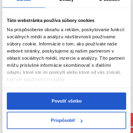
O rade:
Produkty, ktoré svojou multifunkčnosťou doladia každý
finálny styling. Rôzna forma fixácie aj konzistencie umožňuje
vytvorenie textúry akejkoľvek vlasovej štruktúry.
Táto webstránka používa súbory cookies
Na prispôsobenie obsahu a reklám, poskytovanie funkcií
Parametre
sociálnych médií a analýzu návštevnosti používame
súbory cookie. Informácie o tom, ako používate naše
Značka
webové stránky, poskytujeme aj našim partnerom v
oblasti sociálnych médií, inzercie a analýzy. Títo partneri
Hodnotenia
môžu príslušné informácie skombinovať s ďalšími
údajmi, ktoré ste im poskytli alebo ktoré od vás získali,
keď ste používali ich služby.
SÚVISIACE PRODUKTY
Povoliť všetko
Prispôsobiť