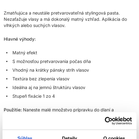
Zmatňujúca a neustále pretvarovateľná stylingová pasta.
Nezaťažuje vlasy a má dokonalý matný vzhľad. Aplikácia do
vlhkých alebo suchých vlasov.
Hlavné výhody:
Matný efekt
S možnosťou pretvarovania počas dňa
Vhodný na krátky pánsky strih vlasov
Textúra bez zlepenia vlasov
Ideálna aj na jemnú štruktúru vlasov
Stupeň fixácie 1 zo 4
Použitie:
Naneste malé množstvo prípravku do dlaní a
rozohrejte. Vpracujte do suchých alebo vlhkých vlasov a
vytvarujte do požadovaného tvaru. Pokiaľ tvarujete na vlhkých
vlasoch, nechajte následne vlasy voľne uschnúť.
Súhlas
Detaily
O cookies