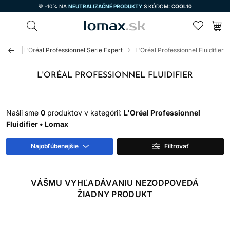
💜 -10% NA
NEUTRALIZAČNÉ PRODUKTY
S KÓDOM:
COOL10
LOMAX
vosť
L'Oréal Professionnel Serie Expert
L'Oréal Professionnel Fluidifier
L'ORÉAL PROFESSIONNEL FLUIDIFIER
Našli sme
0
produktov v kategórií:
L'Oréal Professionnel
Fluidifier • Lomax
Najobľúbenejšie
Filtrovať
VÁŠMU VYHĽADÁVANIU NEZODPOVEDÁ
ŽIADNY PRODUKT