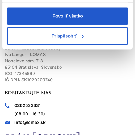
LOMAX
Povoliť všetko
Prispôsobiť
LOMAX kadernícke potreby
Ivo Langer - LOMAX
Nobelovo nám. 7-8
85104 Bratislava, Slovensko
IČO: 17345669
IČ DPH: SK1020209740
KONTAKTUJTE NÁS
0262523331
(08:00 - 16:30)
info@lomax.sk