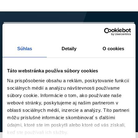
NECH VÁM NEUJDE ŽIADNA NOVINKA ANI
ZĽAVA
Súhlas
Detaily
O cookies
Prihláste sa na odber newslettra a získajte kód na
5% zľavu
,
ktorý vám pošleme na e-mail.
Táto webstránka používa súbory cookies
Na prispôsobenie obsahu a reklám, poskytovanie funkcií
sociálnych médií a analýzu návštevnosti používame
súbory cookie. Informácie o tom, ako používate naše
Súhlasím so
spracovaním osobných údajov
na účely odberu
newslettra.*
webové stránky, poskytujeme aj našim partnerom v
oblasti sociálnych médií, inzercie a analýzy. Títo partneri
Prihlásiť sa
môžu príslušné informácie skombinovať s ďalšími
údajmi, ktoré ste im poskytli alebo ktoré od vás získali,
keď ste používali ich služby.